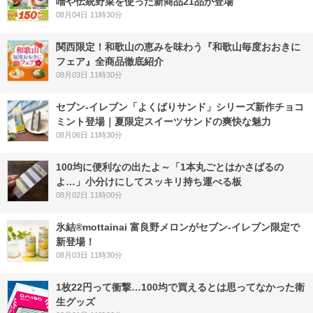
噌や伝統野菜を使った新商品21品が登場
08月04日 11時30分
関西限定！和歌山の恵みを味わう『和歌山毎度おおきに
フェア』全商品徹底紹介
08月03日 11時30分
セブン‐イレブン「よくばりサンド」シリーズ新作チョコ
ミント登場｜夏限定スイーツサンドの爽快な魅力
08月06日 11時30分
100均に便利なの出たよ～「1本丸ごとはかさばるの
よ…」小分けにしてスッキリ持ち運べる板
08月02日 11時00分
氷結®mottainai 富良野メロンがセブン‐イレブン限定で
新登場！
08月03日 11時30分
1枚22円って衝撃…100均で買えるとは思ってなかった衛
生グッズ