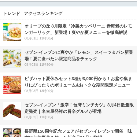
トレンド | アクセスランキング
オリーブの丘 8月限定「冷製カッペリーニ 赤海老のレモ
ンガーリック」新登場！爽やか夏メニューを徹底解説
08月01日 11時30分
セブン‐イレブンに爽やか「レモン」スイーツ＆パン新登
場！夏に食べたい限定商品をチェック
08月03日 11時30分
ピザハット夏休みセット3種が3,000円から！お盆や集ま
りにぴったりのボリューム&おトクな期間限定メニュー
08月03日 13時00分
セブン-イレブン「激辛！台湾ミンチカツ」8月4日数量限
定発売｜名古屋発祥の旨辛グルメが登場
08月03日 11時30分
長野県150周年記念フェアがセブン-イレブンで開催 味