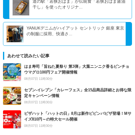
道の駅「若狭おばま」が伝統食「若狭おばま醤油
干し」を使ったオリジナ...
YANUKデニムがハイアット セントリック 銀座 東京
の制服に採用、快適さ...
あわせて読みたい記事
はま寿司「旨ねた夏祭り 第3弾」大葉ニンニク香るビンチョ
ウマグロ100円フェア開催情報
08月07日 11時30分
セブン‐イレブン「カレーフェス」全15品商品詳細とお得な限
定キャンペーン情報
08月07日 11時30分
ピザハット「ハットの日」8月は新作ビビンバピザ登場！Mサ
イズ810円～の特大セール開催
08月07日 11時30分