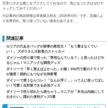
日常に小さな癒しをプラスしてくれるので、気になった方はぜひチ
ェックしてみてください！
※記事内の商品情報は筆者購入時点（2026年4月）です。店舗によ
り在庫切れ、取り扱っていない場合があります。
関連記事
セリアの穴あきバッグが家事の救世主！「もう畳まなくてい
い！」 ズボラさん大歓喜のストッカー
ダイソーの売り場で笑った「専用なんている？」と思ったけどや
るじゃん！マニアックな調理グッズ
ダイソーで「早く買えばよかった」の嵐！300円で夏のドライブ
が激変！節約にもつながる神家電
ダイソーで買うならコレ！「なんか浮く…」って人に使ってほし
い！可愛く虫対策できる必須グッズ
ダイソーで売り切れたら困ちゃう…マニアが「本当は内緒にして
おきたい」隠れた便利グッズ3選