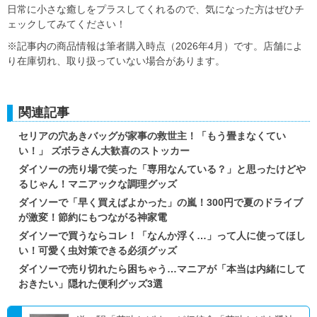
日常に小さな癒しをプラスしてくれるので、気になった方はぜひチ
ェックしてみてください！
※記事内の商品情報は筆者購入時点（2026年4月）です。店舗によ
り在庫切れ、取り扱っていない場合があります。
関連記事
セリアの穴あきバッグが家事の救世主！「もう畳まなくてい
い！」 ズボラさん大歓喜のストッカー
ダイソーの売り場で笑った「専用なんている？」と思ったけどや
るじゃん！マニアックな調理グッズ
ダイソーで「早く買えばよかった」の嵐！300円で夏のドライブ
が激変！節約にもつながる神家電
ダイソーで買うならコレ！「なんか浮く…」って人に使ってほし
い！可愛く虫対策できる必須グッズ
ダイソーで売り切れたら困ちゃう…マニアが「本当は内緒にして
おきたい」隠れた便利グッズ3選