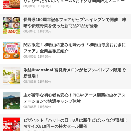
りにぴったりのボリューム&おトクな期間限定メニュー
08月03日 13時00分
長野県150周年記念フェアがセブン-イレブンで開催 味
噌や伝統野菜を使った新商品21品が登場
08月04日 11時30分
関西限定！和歌山の恵みを味わう『和歌山毎度おおきに
フェア』全商品徹底紹介
08月03日 11時30分
氷結®mottainai 富良野メロンがセブン‐イレブン限定で
新登場！
08月03日 11時30分
虫が苦手な初心者も安心！PICA×アース製薬の虫ケアス
テーションで快適キャンプ体験
08月05日 11時30分
ピザハット「ハットの日」8月は新作ビビンバピザ登場！
Mサイズ810円～の特大セール開催