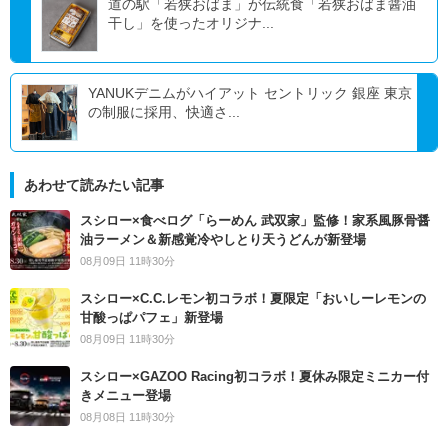
道の駅「若狭おばま」が伝統食「若狭おばま醤油
干し」を使ったオリジナ...
YANUKデニムがハイアット セントリック 銀座 東京
の制服に採用、快適さ...
あわせて読みたい記事
スシロー×食べログ「らーめん 武双家」監修！家系風豚骨醤
油ラーメン＆新感覚冷やしとり天うどんが新登場
08月09日 11時30分
スシロー×C.C.レモン初コラボ！夏限定「おいしーレモンの
甘酸っぱパフェ」新登場
08月09日 11時30分
スシロー×GAZOO Racing初コラボ！夏休み限定ミニカー付
きメニュー登場
08月08日 11時30分