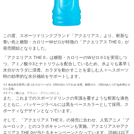
この度、スポーツドリンクブランド「アクエリアス」より、斬新な
青い色と糖類・カロリーWゼロが特徴の「アクエリアス THE 0」が
発売開始となりました。
「アクエリアス THE 0」は糖類・カロリーのWゼロ※1を実現しつ
つ、アミノ酸※3とナトリウムを配合しているため、水よりも素早く
水分がカラダに浸透。カラダを動かすことを楽しむ人々へスポーツ
時の効率的な水分補給をサポートします。
※1 食品表示基準に基づきカロリーゼロ: 100ml当たり5 kcal 未満、糖類ゼロ：100mlあたり0.5g未満をゼ
ロと定義。
※3 アミノ酸とは、アラニン・グリシンのこと。
また、これまでのスポーツドリンクの常識を覆すような斬新な液色
とともに、パッケージラベルには黒をベースカラーとして採用。ス
ポーティなデザインとなっています。
そして、「アクエリアス THE 0」の発売に合わせ、人気アニメ「ブ
ルーロック」とのコラボキャンペーンも実施。アクエリアスやアク
エリアス THE 0が当たるキャンペーンとなっています。詳細は以下