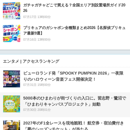
ガチャガチャどこで買える？全国エリア別設置場所ガイド20
26
07月17日 13時00分
プリキュアのガシャポン全種類まとめ2026【名探偵プリキュ
ア最新9選】
07月16日 13時00分
エンタメ | アクセスランキング
ピューロランド発「SPOOKY PUMPKIN 2026」一夜限
りのハロウィーン音楽フェス開催決定！
07月31日 15時00分
5000本のひまわりが街づくりの入口に。習志野・鷺沼で
「ひまわりキャンパスプロジェクト」始動
07月30日 20時01分
2027年のF1全レースを現地観戦！ 航空券・宿泊費付き
「夢のシーズンチケット」が当たる