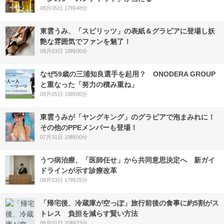
08月05日 17時48分
東雲うみ、「スピリッツ」の表紙＆グラビアに登場し妖
艶な雰囲気でファンを魅了！
08月03日 18時00分
なぜ59歳の三浦知良選手を起用？ ONODERA GROUP
と重なった「努力の積み重ね」
08月05日 16時00分
東雲うみが「ヤングキング」のグラビアで泡まみれに！
その他のPPEメンバーも登場！
07月31日 19時00分
うつ病治療、「医師任せ」から共同意思決定へ 新ガイ
ドラインが示す診療改革
08月03日 17時25分
「帰宅後、冷蔵庫が空っぽ」旅行前後の食事に約5割がス
トレス 負担を減らす賢い方法
08月01日 20時33分