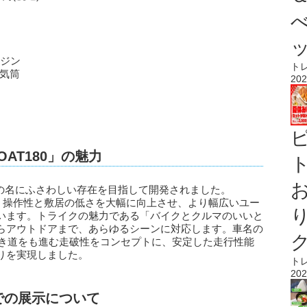
ンジン
ト
単気筒
202
AT180」の魅力
ト
ll Time”の名にふさわしい存在を目指して開発されました。
で、操作性と敷居の低さを大幅に向上させ、より幅広いユー
います。トライクの魅力である「バイクとクルマのいいと
らアウトドアまで、あらゆるシーンに対応します。車名の
道なき道をも進む走破性をコンセプトに、安定した走行性能
りを実現しました。
ト
202
026での展示について