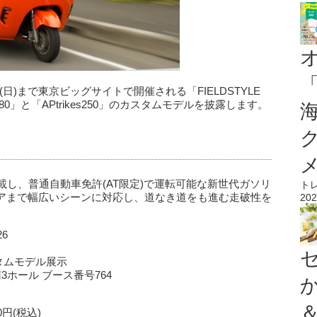
0日(日)まで東京ビッグサイトで開催される「FIELDSTYLE
180」と「APtrikes250」のカスタムモデルを披露します。
を搭載し、普通自動車免許(AT限定)で運転可能な新世代ガソリ
ト
アまで幅広いシーンに対応し、道なき道をも進む走破性を
202
26
カスタムモデル展示
3ホール ブース番号764
0円(税込)