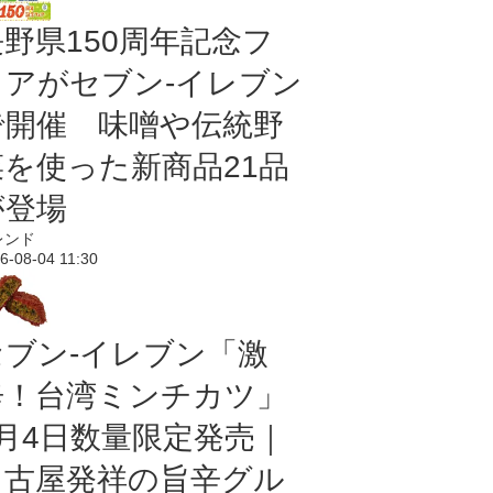
長野県150周年記念フ
ェアがセブン-イレブン
で開催 味噌や伝統野
菜を使った新商品21品
が登場
レンド
6-08-04 11:30
セブン-イレブン「激
辛！台湾ミンチカツ」
8月4日数量限定発売｜
名古屋発祥の旨辛グル