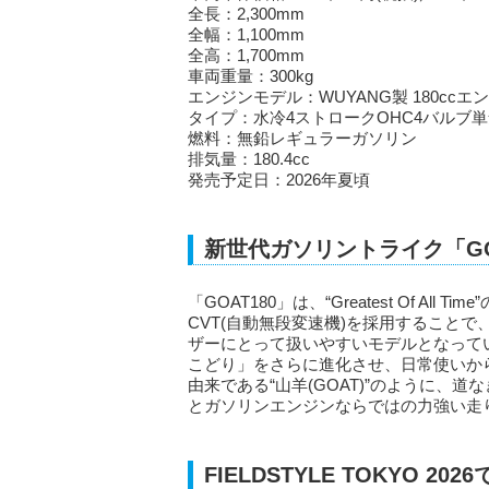
全長：2,300mm
全幅：1,100mm
全高：1,700mm
車両重量：300kg
エンジンモデル：WUYANG製 180ccエ
タイプ：水冷4ストロークOHC4バルブ
燃料：無鉛レギュラーガソリン
排気量：180.4cc
発売予定日：2026年夏頃
新世代ガソリントライク「GO
「GOAT180」は、“Greatest Of A
CVT(自動無段変速機)を採用すること
ザーにとって扱いやすいモデルとなって
こどり」をさらに進化させ、日常使いか
由来である“山羊(GOAT)”のように、
とガソリンエンジンならではの力強い走
FIELDSTYLE TOKYO 2