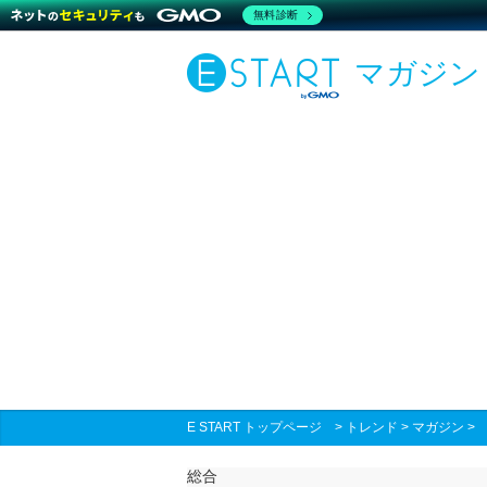
無料診断
マガジン
E START トップページ
>
トレンド
>
マガジン
総合