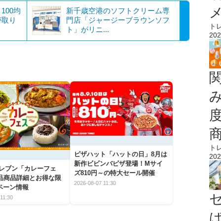
100均
新千歳空港のソフトクリーム専
が取り
門店「ジャージーブラウンソフ
ト
ト」がリニ...
202
ト
ピザハット「ハットの日」8月は
202
新作ビビンバピザ登場！Mサイ
イレブン「カレーフェ
ズ810円～の特大セール開催
5品商品詳細とお得な限
2026-08-07 11:30
ペーン情報
11:30