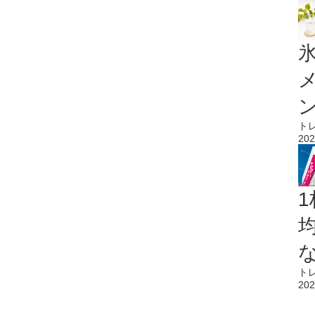
氷
ト
202
1
ト
202