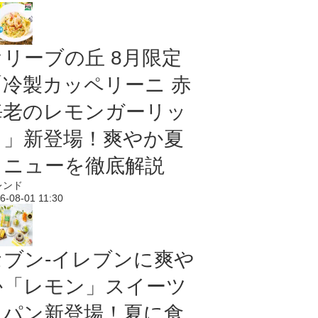
オリーブの丘 8月限定
「冷製カッペリーニ 赤
海老のレモンガーリッ
ク」新登場！爽やか夏
メニューを徹底解説
レンド
6-08-01 11:30
セブン‐イレブンに爽や
か「レモン」スイーツ
＆パン新登場！夏に食