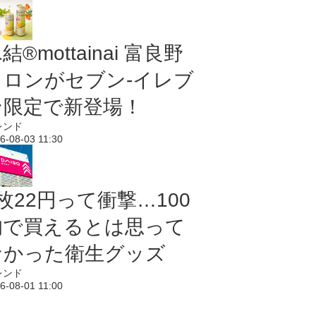
結®mottainai 富良野
メロンがセブン‐イレブ
ン限定で新登場！
レンド
6-08-03 11:30
枚22円って衝撃…100
均で買えるとは思って
なかった衛生グッズ
レンド
6-08-01 11:00