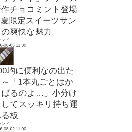
新作チョコミント登場
｜夏限定スイーツサン
ドの爽快な魅力
レンド
6-08-06 11:30
100均に便利なの出た
よ～「1本丸ごとはか
さばるのよ…」小分け
にしてスッキリ持ち運
べる板
レンド
6-08-02 11:00