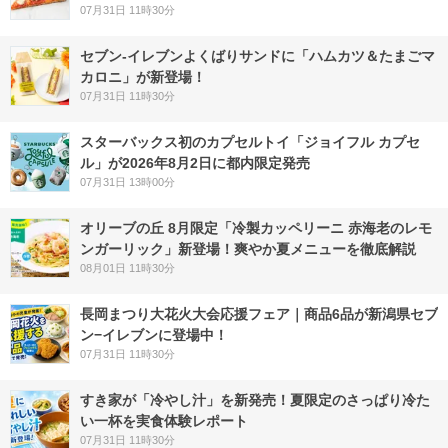
07月31日 11時30分
セブン‐イレブンよくばりサンドに「ハムカツ＆たまごマ
カロニ」が新登場！
07月31日 11時30分
スターバックス初のカプセルトイ「ジョイフル カプセ
ル」が2026年8月2日に都内限定発売
07月31日 13時00分
オリーブの丘 8月限定「冷製カッペリーニ 赤海老のレモ
ンガーリック」新登場！爽やか夏メニューを徹底解説
08月01日 11時30分
長岡まつり大花火大会応援フェア｜商品6品が新潟県セブ
ン−イレブンに登場中！
07月31日 11時30分
すき家が「冷やし汁」を新発売！夏限定のさっぱり冷た
い一杯を実食体験レポート
07月31日 11時30分