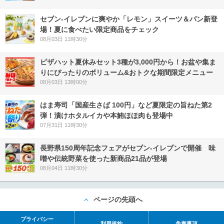
セブン‐イレブンに爽やか「レモン」スイーツ＆パン新登
場！夏に食べたい限定商品をチェック
08月03日 11時30分
ピザハット夏休みセット3種が3,000円から！お盆や集ま
りにぴったりのボリューム&おトクな期間限定メニュー
08月03日 13時00分
はま寿司「国産生さば 100円」など夏限定の旨ねた第2
弾！漬けホタルイカや本鮪ほほ肉も登場中
07月31日 11時30分
長野県150周年記念フェアがセブン-イレブンで開催 味
噌や伝統野菜を使った新商品21品が登場
08月04日 11時30分
ページの先頭へ
プライバシー
利用規約
免責事項