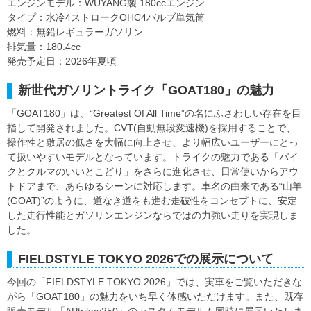
エンジンモデル：WUYANG製 180ccエンジン
タイプ：水冷4ストロークOHC4バルブ単気筒
燃料：無鉛レギュラーガソリン
排気量：180.4cc
発売予定日：2026年夏頃
新世代ガソリントライク「GOAT180」の魅力
「GOAT180」は、“Greatest Of All Time”の名にふさわしい存在を目
指して開発されました。CVT(自動無段変速機)を採用することで、
操作性と敷居の低さを大幅に向上させ、より幅広いユーザーにとっ
て扱いやすいモデルとなっています。トライクの魅力である「バイ
クとクルマのいいとこどり」をさらに進化させ、日常使いからアウ
トドアまで、あらゆるシーンに対応します。車名の由来である“山羊
(GOAT)”のように、道なき道をも進む走破性をコンセプトに、安定
した走行性能とガソリンエンジンならではの力強い走りを実現しま
した。
FIELDSTYLE TOKYO 2026での展示について
今回の「FIELDSTYLE TOKYO 2026」では、実車をご覧いただきな
がら「GOAT180」の魅力をいち早く体感いただけます。また、既存