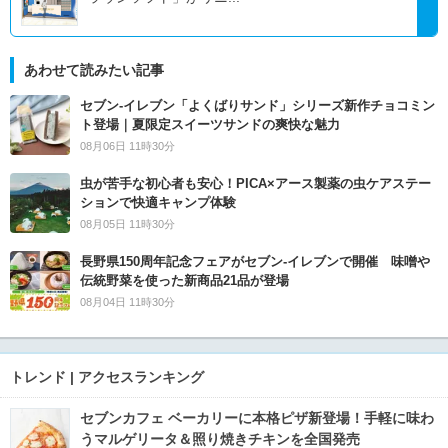
あわせて読みたい記事
セブン‐イレブン「よくばりサンド」シリーズ新作チョコミン
ト登場｜夏限定スイーツサンドの爽快な魅力
08月06日 11時30分
虫が苦手な初心者も安心！PICA×アース製薬の虫ケアステー
ションで快適キャンプ体験
08月05日 11時30分
長野県150周年記念フェアがセブン-イレブンで開催 味噌や
伝統野菜を使った新商品21品が登場
08月04日 11時30分
トレンド | アクセスランキング
セブンカフェ ベーカリーに本格ピザ新登場！手軽に味わ
うマルゲリータ＆照り焼きチキンを全国発売