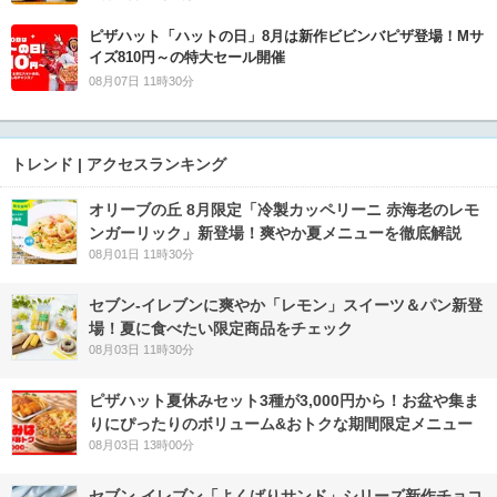
ピザハット「ハットの日」8月は新作ビビンバピザ登場！Mサ
イズ810円～の特大セール開催
08月07日 11時30分
トレンド | アクセスランキング
オリーブの丘 8月限定「冷製カッペリーニ 赤海老のレモ
ンガーリック」新登場！爽やか夏メニューを徹底解説
08月01日 11時30分
セブン‐イレブンに爽やか「レモン」スイーツ＆パン新登
場！夏に食べたい限定商品をチェック
08月03日 11時30分
ピザハット夏休みセット3種が3,000円から！お盆や集ま
りにぴったりのボリューム&おトクな期間限定メニュー
08月03日 13時00分
セブン‐イレブン「よくばりサンド」シリーズ新作チョコ