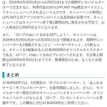
は、2026年4月29日(水)から5月6日(水)までの期間中にモバイルオー
ダーで注文すると、利用代金の20％がPLANT Pay限定ボーナスとし
てキャッシュバックされるというものです。キャンペーンの利用に
はPLANT公式アプリのダウンロードと会員登録が必要です。キャッ
シュバックはキャンペーン終了後1週間以内に進呈される予定で、お
一人様合計1,000円分までとなります。
また、「JJベアのぬいぐるみをGETしよう！」キャンペーンは、
2026年4月29日(水)から6月20日(土)まで開催されます。期間中にハ
ンバーガーを1個購入するごとに「バーガーチケット」が1枚もら
え、チケットを5枚集めるとJJ BURGERのオリジナルキャラクター
である「JJベア」のぬいぐるみがプレゼントされます。引き換え期
限は2026年6月30日(火)までです。数量限定のため、なくなり次第
終了となります。
まとめ
JJ BURGERでは、5月限定の「牛プルコギバーガー」と「あふれる
チーズ！牛プルコギバーガー」を販売開始しました。さらに、モバ
イルオーダー限定の20％キャッシュバックキャンペーンや、オリジ
ナルノベルティがもらえる「JJベア」プレゼントキャンペーンも実
施中です。この機会にぜひJJ BURGERをご利用ください。