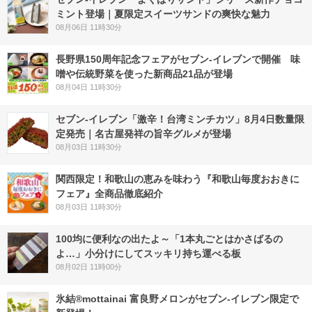
ミント登場｜夏限定スイーツサンドの爽快な魅力
08月06日 11時30分
長野県150周年記念フェアがセブン-イレブンで開催 味
噌や伝統野菜を使った新商品21品が登場
08月04日 11時30分
セブン-イレブン「激辛！台湾ミンチカツ」8月4日数量限
定発売｜名古屋発祥の旨辛グルメが登場
08月03日 11時30分
関西限定！和歌山の恵みを味わう『和歌山毎度おおきに
フェア』全商品徹底紹介
08月03日 11時30分
100均に便利なの出たよ～「1本丸ごとはかさばるの
よ…」小分けにしてスッキリ持ち運べる板
08月02日 11時00分
氷結®mottainai 富良野メロンがセブン‐イレブン限定で