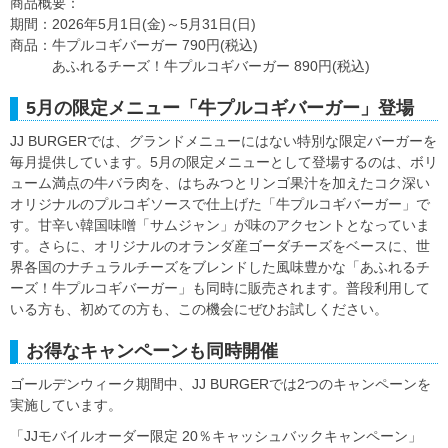
商品概要：
期間：2026年5月1日(金)～5月31日(日)
商品：牛プルコギバーガー 790円(税込)
あふれるチーズ！牛プルコギバーガー 890円(税込)
5月の限定メニュー「牛プルコギバーガー」登場
JJ BURGERでは、グランドメニューにはない特別な限定バーガーを
毎月提供しています。5月の限定メニューとして登場するのは、ボリ
ューム満点の牛バラ肉を、はちみつとリンゴ果汁を加えたコク深い
オリジナルのプルコギソースで仕上げた「牛プルコギバーガー」で
す。甘辛い韓国味噌「サムジャン」が味のアクセントとなっていま
す。さらに、オリジナルのオランダ産ゴーダチーズをベースに、世
界各国のナチュラルチーズをブレンドした風味豊かな「あふれるチ
ーズ！牛プルコギバーガー」も同時に販売されます。普段利用して
いる方も、初めての方も、この機会にぜひお試しください。
お得なキャンペーンも同時開催
ゴールデンウィーク期間中、JJ BURGERでは2つのキャンペーンを
実施しています。
「JJモバイルオーダー限定 20％キャッシュバックキャンペーン」