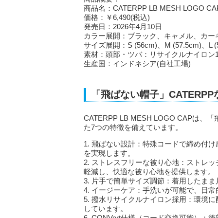
商品名：CATERPP LB MESH LOGO CA
価格：￥6,490(税込)
発売日：2026年4月10日
カラー展開：ブラック、キャメル、カー
サイズ展開：S (56cm)、M (57.5cm)、L (5
素材：頭部・ツバ：リサイクルナイロン1
生産国：インドネシア(自社工場)
「飛ばない帽子」CATERP
CATERPP LB MESH LOGO C
た7つの特徴を備えています。
1. 飛ばない設計：特殊コードで締め付
を実現します。
2. ストレスフリーな被り心地：ストレッ
軽減し、快適な被り心地を提供します。
3. 片手で簡単サイズ調節：着用したま
4. イージーケア：手洗いが可能で、日
5. 撥水リサイクルナイロン採用：環境
しています。
6. CONVert仕様（コード交換可能