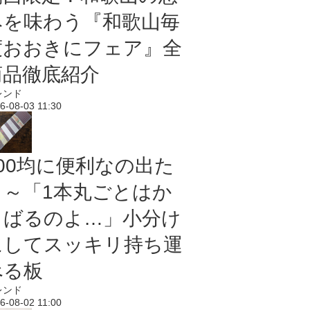
みを味わう『和歌山毎
度おおきにフェア』全
商品徹底紹介
レンド
6-08-03 11:30
100均に便利なの出た
よ～「1本丸ごとはか
さばるのよ…」小分け
にしてスッキリ持ち運
べる板
レンド
6-08-02 11:00