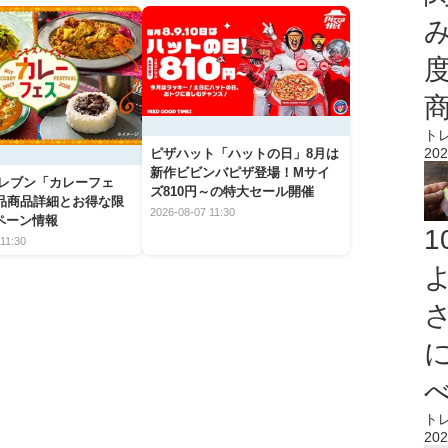
ト
202
ピザハット「ハットの日」8月は
新作ビビンバピザ登場！Mサイ
イレブン「カレーフェ
ズ810円～の特大セール開催
5品商品詳細とお得な限
2026-08-07 11:30
ペーン情報
11:30
ト
202