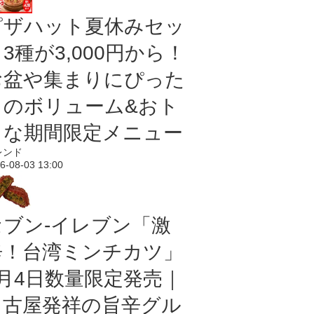
ピザハット夏休みセッ
3種が3,000円から！
お盆や集まりにぴった
りのボリューム&おト
クな期間限定メニュー
レンド
6-08-03 13:00
セブン-イレブン「激
辛！台湾ミンチカツ」
8月4日数量限定発売｜
名古屋発祥の旨辛グル