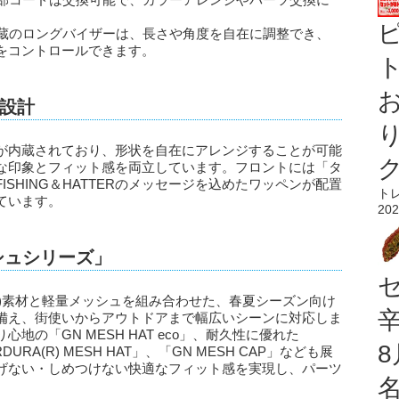
内蔵のロングバイザーは、長さや角度を自在に調整でき、
をコントロールできます。
ト
設計
が内蔵されており、形状を自在にアレンジすることが可能
な印象とフィット感を両立しています。フロントには「タ
SHING＆HATTERのメッセージを込めたワッペンが配置
ト
ています。
202
シュシリーズ」
(R)素材と軽量メッシュを組み合わせた、春夏シーズン向け
備え、街使いからアウトドアまで幅広いシーンに対応しま
の「GN MESH HAT eco」、耐久性に優れた
URA(R) MESH HAT」、「GN MESH CAP」なども展
げない・しめつけない快適なフィット感を実現し、パーツ
。