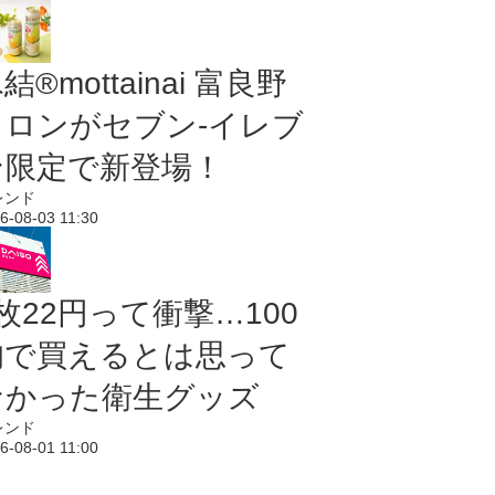
結®mottainai 富良野
メロンがセブン‐イレブ
ン限定で新登場！
レンド
6-08-03 11:30
枚22円って衝撃…100
均で買えるとは思って
なかった衛生グッズ
レンド
6-08-01 11:00