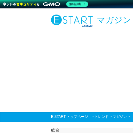
無料診断
マガジン
E START トップページ
>
トレンド
>
マガジン
総合