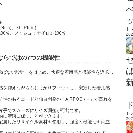
P
キ
9cm)、XL (61cm)
ト
00％、メッシュ：ナイロン100％
202
Pならではの7つの機能性
APは、「飛ばない設計」をはじめ、快適な着用感と機能性を追求し
け感を抑えながらもしっかりフィットし、安定した着用感
チ性のあるコードと独自開発の「AIRPOCK＋」が蒸れを
ま片手でスムーズにサイズ調整が可能です。
ト
常的に清潔に保つことができます。
202
に配慮したリサイクル素材を使用し、強度と機能性を両立
）：後部コードは交換可能で、カラーアレンジやパーツ交換に