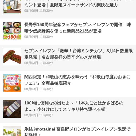
ミント登場｜夏限定スイーツサンドの爽快な魅力
08月06日 11時30分
長野県150周年記念フェアがセブン-イレブンで開催 味
噌や伝統野菜を使った新商品21品が登場
08月04日 11時30分
セブン-イレブン「激辛！台湾ミンチカツ」8月4日数量限
定発売｜名古屋発祥の旨辛グルメが登場
08月03日 11時30分
関西限定！和歌山の恵みを味わう『和歌山毎度おおきに
フェア』全商品徹底紹介
08月03日 11時30分
100均に便利なの出たよ～「1本丸ごとはかさばるの
よ…」小分けにしてスッキリ持ち運べる板
08月02日 11時00分
氷結®mottainai 富良野メロンがセブン‐イレブン限定で
新登場！