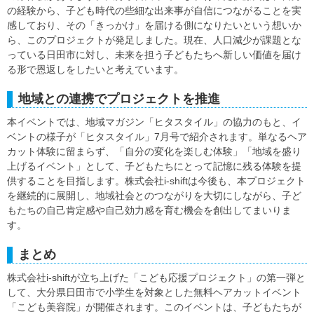
の経験から、子ども時代の些細な出来事が自信につながることを実
感しており、その「きっかけ」を届ける側になりたいという想いか
ら、このプロジェクトが発足しました。現在、人口減少が課題とな
っている日田市に対し、未来を担う子どもたちへ新しい価値を届け
る形で恩返しをしたいと考えています。
地域との連携でプロジェクトを推進
本イベントでは、地域マガジン「ヒタスタイル」の協力のもと、イ
ベントの様子が「ヒタスタイル」7月号で紹介されます。単なるヘア
カット体験に留まらず、「自分の変化を楽しむ体験」「地域を盛り
上げるイベント」として、子どもたちにとって記憶に残る体験を提
供することを目指します。株式会社i-shiftは今後も、本プロジェクト
を継続的に展開し、地域社会とのつながりを大切にしながら、子ど
もたちの自己肯定感や自己効力感を育む機会を創出してまいりま
す。
まとめ
株式会社i-shiftが立ち上げた「こども応援プロジェクト」の第一弾と
して、大分県日田市で小学生を対象とした無料ヘアカットイベント
「こども美容院」が開催されます。このイベントは、子どもたちが