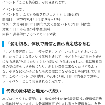
イベント「こども美容院」が開催されます。
イベント概要：
イベント名： こども応援プロジェクト in 日田(仮称)
開催日： 2026年6月7日(日)10時～17時
場所： 大分県日田市 日田市民文化会館 パトリア日田制作室
対象： 日田市在住の小学生(無料)
内容： 美容師によるヘアカット体験
「髪を切る」体験で自信と自己肯定感を育む
「こども美容院」は、「髪を切ることで、いつもよりかわいくな
る、かっこよくなるという体験を通じて、子どもたちに“自分を好き
になる感覚”を届けたい」という想いから生まれました。鏡に映る自
分の姿に誇らしさを感じたり、新しい自分に出会ったりするよう
な、小さな変化が子どもたちの自信につながることを目指していま
す。このイベントは6月以降、2か月に1回、日田市内各所で無料カ
ットイベントとして開催される予定です。
代表の原体験と地元への想い
本プロジェクトの背景には、株式会社i-shift代表取締役の伊藤慎吾氏
の原体験があります。大分県日田市で生まれ育った伊藤氏は、自身