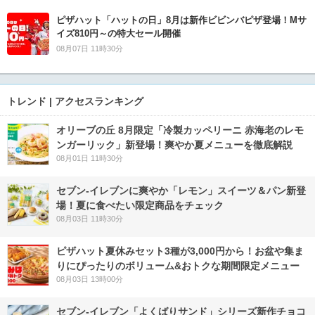
ピザハット「ハットの日」8月は新作ビビンバピザ登場！Mサ
イズ810円～の特大セール開催
08月07日 11時30分
トレンド | アクセスランキング
オリーブの丘 8月限定「冷製カッペリーニ 赤海老のレモ
ンガーリック」新登場！爽やか夏メニューを徹底解説
08月01日 11時30分
セブン‐イレブンに爽やか「レモン」スイーツ＆パン新登
場！夏に食べたい限定商品をチェック
08月03日 11時30分
ピザハット夏休みセット3種が3,000円から！お盆や集ま
りにぴったりのボリューム&おトクな期間限定メニュー
08月03日 13時00分
セブン‐イレブン「よくばりサンド」シリーズ新作チョコ