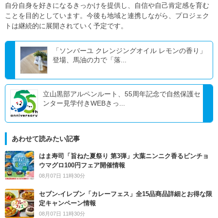
自分自身を好きになるきっかけを提供し、自信や自己肯定感を育む
ことを目的としています。今後も地域と連携しながら、プロジェク
トは継続的に展開されていく予定です。
「ソンバーユ クレンジングオイル レモンの香り」
登場、馬油の力で「落...
立山黒部アルペンルート、55周年記念で自然保護セ
ンター見学付きWEBきっ...
あわせて読みたい記事
はま寿司「旨ねた夏祭り 第3弾」大葉ニンニク香るビンチョ
ウマグロ100円フェア開催情報
08月07日 11時30分
セブン‐イレブン「カレーフェス」全15品商品詳細とお得な限
定キャンペーン情報
08月07日 11時30分