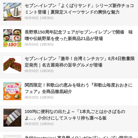
セブン‐イレブン「よくばりサンド」シリーズ新作チョコ
ミント登場｜夏限定スイーツサンドの爽快な魅力
08月06日 11時30分
長野県150周年記念フェアがセブン-イレブンで開催 味
噌や伝統野菜を使った新商品21品が登場
08月04日 11時30分
セブン-イレブン「激辛！台湾ミンチカツ」8月4日数量限
定発売｜名古屋発祥の旨辛グルメが登場
08月03日 11時30分
関西限定！和歌山の恵みを味わう『和歌山毎度おおきに
フェア』全商品徹底紹介
08月03日 11時30分
100均に便利なの出たよ～「1本丸ごとはかさばるの
よ…」小分けにしてスッキリ持ち運べる板
08月02日 11時00分