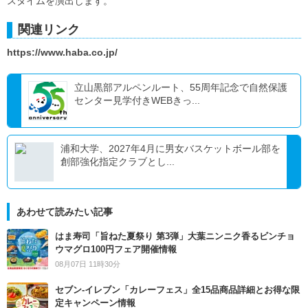
スタイムを演出します。
関連リンク
https://www.haba.co.jp/
立山黒部アルペンルート、55周年記念で自然保護
センター見学付きWEBきっ...
浦和大学、2027年4月に男女バスケットボール部を
創部強化指定クラブとし...
あわせて読みたい記事
はま寿司「旨ねた夏祭り 第3弾」大葉ニンニク香るビンチョ
ウマグロ100円フェア開催情報
08月07日 11時30分
セブン‐イレブン「カレーフェス」全15品商品詳細とお得な限
定キャンペーン情報