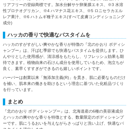
リアフリーの登録商標です。加水分解サケ卵巣膜エキス、※3 水溶
性プロテオグリカン、※4 ハマナス花エキス、※5 ロニセラカエル
レア果汁、※6 ハトムギ種子エキス(すべて皮膚コンディショニング
成分)
ハッカの香りで快適なバスタイムを
ハッカのすがすがしい爽やかな香りが特徴の『北のかおり ボディシ
ャンプー』は、汗ばむ季節でも快適なバスタイムを提供します。ひ
んやりとした使用感が、清涼感をもたらし、リフレッシュ効果も期
待できます。植物由来の石けん成分を使用しているため、泡立ちが
良く、素早くすすぎができるのも嬉しいポイントです。
ハーバーは創業以来「無添加主義(R)」を貫き、肌に必要なものだけ
を補い、肌本来の働きを助けるという理念に基づいた化粧品づくり
を行っています。
まとめ
『北のかおり ボディシャンプー』は、北海道産の6種の美容液成分
とハッカの爽やかな香りを特徴とする、数量限定のボディシャンプ
ーです。肌にうるおいを与えながらさっぱりと洗い上げ、快適なバ