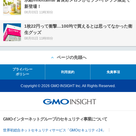
氷結®mottainai 富良野メロンがセブン‐イレブン限定で
新登場！
08月03日 11時30分
1枚22円って衝撃…100均で買えるとは思ってなかった衛
生グッズ
08月01日 11時00分
ページの先頭へ
プライバシー
利用規約
免責事項
ポリシー
Copyright © 2026 GMO INSIGHT Inc. All Rights Reserved.
GMOインターネットグループのセキュリティ事業について
世界初総合ネットセキュリティサービス「GMOセキュリティ24」