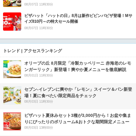
08月07日 11時30分
ピザハット「ハットの日」8月は新作ビビンバピザ登場！Mサ
イズ810円～の特大セール開催
08月07日 11時30分
トレンド | アクセスランキング
オリーブの丘 8月限定「冷製カッペリーニ 赤海老のレモ
ンガーリック」新登場！爽やか夏メニューを徹底解説
08月01日 11時30分
セブン‐イレブンに爽やか「レモン」スイーツ＆パン新登
場！夏に食べたい限定商品をチェック
08月03日 11時30分
ピザハット夏休みセット3種が3,000円から！お盆や集ま
りにぴったりのボリューム&おトクな期間限定メニュー
08月03日 13時00分