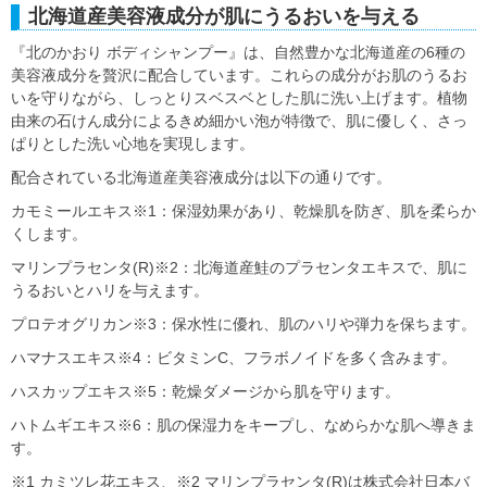
北海道産美容液成分が肌にうるおいを与える
『北のかおり ボディシャンプー』は、自然豊かな北海道産の6種の
美容液成分を贅沢に配合しています。これらの成分がお肌のうるお
いを守りながら、しっとりスベスベとした肌に洗い上げます。植物
由来の石けん成分によるきめ細かい泡が特徴で、肌に優しく、さっ
ぱりとした洗い心地を実現します。
配合されている北海道産美容液成分は以下の通りです。
カモミールエキス※1：保湿効果があり、乾燥肌を防ぎ、肌を柔らか
くします。
マリンプラセンタ(R)※2：北海道産鮭のプラセンタエキスで、肌に
うるおいとハリを与えます。
プロテオグリカン※3：保水性に優れ、肌のハリや弾力を保ちます。
ハマナスエキス※4：ビタミンC、フラボノイドを多く含みます。
ハスカップエキス※5：乾燥ダメージから肌を守ります。
ハトムギエキス※6：肌の保湿力をキープし、なめらかな肌へ導きま
す。
※1 カミツレ花エキス、※2 マリンプラセンタ(R)は株式会社日本バ