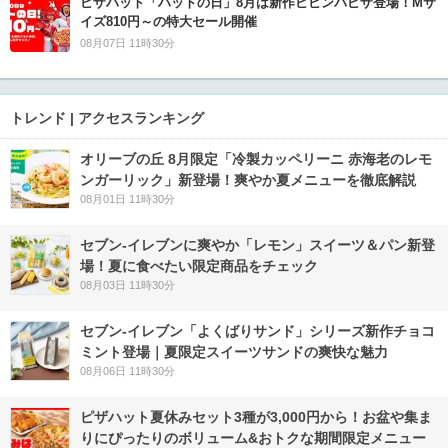
ピザハット「ハットの日」8月は新作ビビンバピザ登場！Mサ
イズ810円～の特大セール開催
08月07日 11時30分
トレンド | アクセスランキング
オリーブの丘 8月限定「冷製カッペリーニ 赤海老のレモ
ンガーリック」新登場！爽やか夏メニューを徹底解説
08月01日 11時30分
セブン‐イレブンに爽やか「レモン」スイーツ＆パン新登
場！夏に食べたい限定商品をチェック
08月03日 11時30分
セブン‐イレブン「よくばりサンド」シリーズ新作チョコ
ミント登場｜夏限定スイーツサンドの爽快な魅力
08月06日 11時30分
ピザハット夏休みセット3種が3,000円から！お盆や集ま
りにぴったりのボリューム&おトクな期間限定メニュー