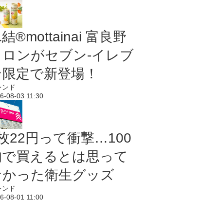
結®mottainai 富良野
メロンがセブン‐イレブ
ン限定で新登場！
レンド
6-08-03 11:30
枚22円って衝撃…100
均で買えるとは思って
なかった衛生グッズ
レンド
6-08-01 11:00