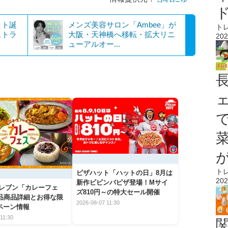
ット誕
メンズ美容サロン「Ambee」が
ト
ストラ
大阪・天神橋へ移転・拡大リニ
202
ューアルオー...
ト
ピザハット「ハットの日」8月は
202
新作ビビンバピザ登場！Mサイ
イレブン「カレーフェ
ズ810円～の特大セール開催
5品商品詳細とお得な限
2026-08-07 11:30
ペーン情報
11:30