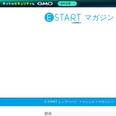
無料診断
マガジン
E START トップページ
>
トレンド
>
マガジン
総合