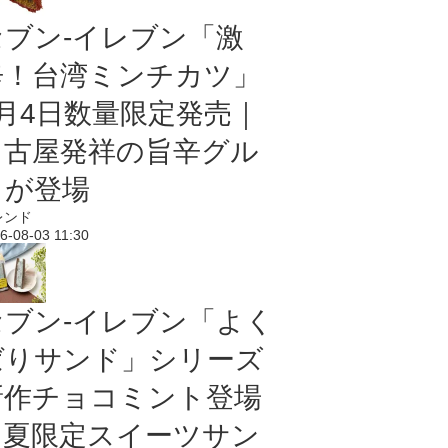
セブン-イレブン「激
辛！台湾ミンチカツ」
8月4日数量限定発売｜
名古屋発祥の旨辛グル
メが登場
レンド
6-08-03 11:30
セブン‐イレブン「よく
ばりサンド」シリーズ
新作チョコミント登場
｜夏限定スイーツサン