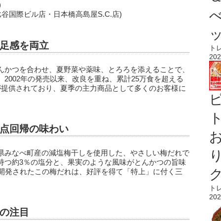
)
谷国際ビル店・日本橋高島屋S.C.店)
足感を両立
ト
202
んかつを合わせ、夏野菜や薬味、とろろを添えることで、
2002年の発売以来、改良を重ね、累計25万食を超える
が提供されており、夏季の主力商品として多くのお客様に
ト
点回帰の味わい
県みなべ町産の減塩梅干しを使用した、やさしい梅だれで
持つ約3％の塩分と、果実のような風味がとんかつの旨味
て開発されたこの梅だれは、好評を得て「特上」に付く三
ト
202
の注目