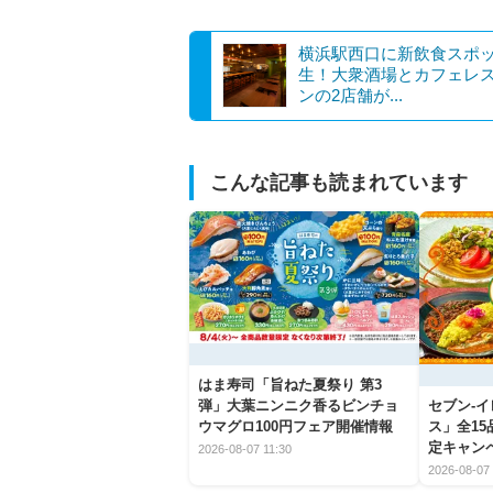
横浜駅西口に新飲食スポ
生！大衆酒場とカフェレ
ンの2店舗が...
こんな記事も読まれています
はま寿司「旨ねた夏祭り 第3
弾」大葉ニンニク香るビンチョ
セブン‐
ウマグロ100円フェア開催情報
ス」全1
定キャン
2026-08-07 11:30
2026-08-07 