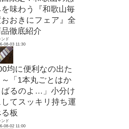
みを味わう『和歌山毎
度おおきにフェア』全
商品徹底紹介
レンド
6-08-03 11:30
100均に便利なの出た
よ～「1本丸ごとはか
さばるのよ…」小分け
にしてスッキリ持ち運
べる板
レンド
6-08-02 11:00