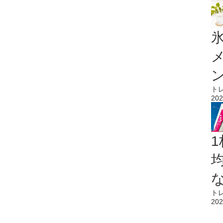
氷
ト
202
1
ト
202