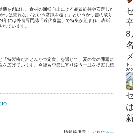
動機を創出し、食材の回転向上による品質維持や安定した
んかつは売れない”という常識を覆す」というかつ吉の取り
24年には外食専門誌「近代食堂」で特集が組まれ、表紙
されています。
と「特製梅だれとんかつ定食」を通じて、夏の食の課題に
ト
性を広げています。今後も季節に寄り添う一皿を提案し続
202
rXJQ
情報提供元：
ぷれにゅー