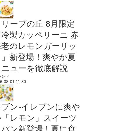
オリーブの丘 8月限定
「冷製カッペリーニ 赤
海老のレモンガーリッ
ク」新登場！爽やか夏
メニューを徹底解説
レンド
6-08-01 11:30
セブン‐イレブンに爽や
か「レモン」スイーツ
＆パン新登場！夏に食