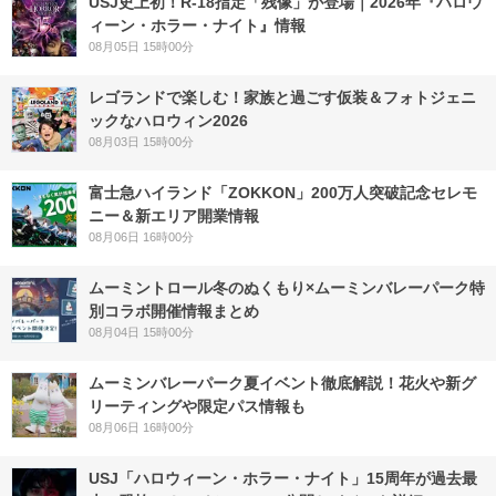
USJ史上初！R-18指定「残像」が登場｜2026年『ハロウ
ィーン・ホラー・ナイト』情報
08月05日 15時00分
レゴランドで楽しむ！家族と過ごす仮装＆フォトジェニ
ックなハロウィン2026
08月03日 15時00分
富士急ハイランド「ZOKKON」200万人突破記念セレモ
ニー＆新エリア開業情報
08月06日 16時00分
ムーミントロール冬のぬくもり×ムーミンバレーパーク特
別コラボ開催情報まとめ
08月04日 15時00分
ムーミンバレーパーク夏イベント徹底解説！花火や新グ
リーティングや限定パス情報も
08月06日 16時00分
USJ「ハロウィーン・ホラー・ナイト」15周年が過去最