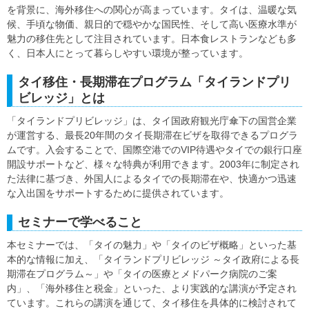
を背景に、海外移住への関心が高まっています。タイは、温暖な気
候、手頃な物価、親日的で穏やかな国民性、そして高い医療水準が
魅力の移住先として注目されています。日本食レストランなども多
く、日本人にとって暮らしやすい環境が整っています。
タイ移住・長期滞在プログラム「タイランドプリ
ビレッジ」とは
「タイランドプリビレッジ」は、タイ国政府観光庁傘下の国営企業
が運営する、最長20年間のタイ長期滞在ビザを取得できるプログラ
ムです。入会することで、国際空港でのVIP待遇やタイでの銀行口座
開設サポートなど、様々な特典が利用できます。2003年に制定され
た法律に基づき、外国人によるタイでの長期滞在や、快適かつ迅速
な入出国をサポートするために提供されています。
セミナーで学べること
本セミナーでは、「タイの魅力」や「タイのビザ概略」といった基
本的な情報に加え、「タイランドプリビレッジ ～タイ政府による長
期滞在プログラム～」や「タイの医療とメドパーク病院のご案
内」、「海外移住と税金」といった、より実践的な講演が予定され
ています。これらの講演を通じて、タイ移住を具体的に検討されて