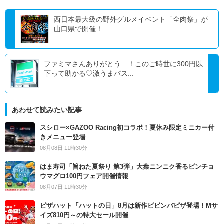
西日本最大級の野外グルメイベント「全肉祭」が
山口県で開催！
ファミマさんありがとう…！このご時世に300円以
下って助かる♡激うまパス...
あわせて読みたい記事
スシロー×GAZOO Racing初コラボ！夏休み限定ミニカー付
きメニュー登場
08月08日 11時30分
はま寿司「旨ねた夏祭り 第3弾」大葉ニンニク香るビンチョ
ウマグロ100円フェア開催情報
08月07日 11時30分
ピザハット「ハットの日」8月は新作ビビンバピザ登場！Mサ
イズ810円～の特大セール開催