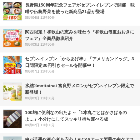
長野県150周年記念フェアがセブン-イレブンで開催 味
噌や伝統野菜を使った新商品21品が登場
08月04日 11時30分
関西限定！和歌山の恵みを味わう『和歌山毎度おおきに
フェア』全商品徹底紹介
08月03日 11時30分
セブン‐イレブン「からあげ棒」「アメリカンドッグ」3
日間限定30円引きセールを開催中！
08月07日 11時30分
氷結®mottainai 富良野メロンがセブン‐イレブン限定で
新登場！
08月03日 11時30分
100均に便利なの出たよ～「1本丸ごとはかさばるの
よ…」小分けにしてスッキリ持ち運べる板
08月02日 11時00分
虫が苦手な初心者も安心！PICA×アース製薬の虫ケアス