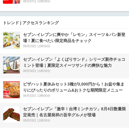
08月07日 11時30分
トレンド | アクセスランキング
セブン‐イレブンに爽やか「レモン」スイーツ＆パン新登
場！夏に食べたい限定商品をチェック
08月03日 11時30分
セブン‐イレブン「よくばりサンド」シリーズ新作チョコ
ミント登場｜夏限定スイーツサンドの爽快な魅力
08月06日 11時30分
ピザハット夏休みセット3種が3,000円から！お盆や集ま
りにぴったりのボリューム&おトクな期間限定メニュー
08月03日 13時00分
セブン-イレブン「激辛！台湾ミンチカツ」8月4日数量限
定発売｜名古屋発祥の旨辛グルメが登場
08月03日 11時30分