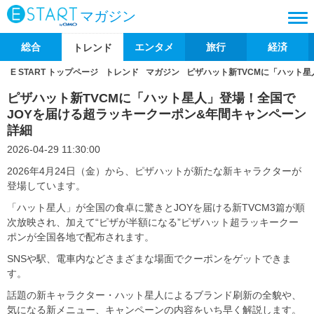
マガジン
総合
エンタメ
旅行
経済
トレンド
E START トップページ
トレンド
マガジン
ピザハット新TVCMに「ハット
ピザハット新TVCMに「ハット星人」登場！全国で
JOYを届ける超ラッキークーポン&年間キャンペーン
詳細
2026-04-29 11:30:00
2026年4月24日（金）から、ピザハットが新たな新キャラクターが
登場しています。
「ハット星人」が全国の食卓に驚きとJOYを届ける新TVCM3篇が順
次放映され、加えて“ピザが半額になる”ピザハット超ラッキークー
ポンが全国各地で配布されます。
SNSや駅、電車内などさまざまな場面でクーポンをゲットできま
す。
話題の新キャラクター・ハット星人によるブランド刷新の全貌や、
気になる新メニュー、キャンペーンの内容をいち早く解説します。