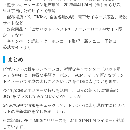
・超ラッキークーポン配布期間：2026年4月24日（金）から順次
※終了日は公式サイトで確認
・配布場所：X、TikTok、全国各地の駅、電車サイネージ広告、特設
サイトなど
・対象商品：「ピザハット・ベスト4（チージーロールMサイズ限
定）」など
・キャンペーン詳細・クーポンコード取得・新メニュー予約は
公式サイト
より
まとめ
ピザハットの新キャンペーンは、斬新なキャラクター「ハット星
人」を中心に、お得な半額クーポン、TVCM、そして新たなブラン
ドイメージで食卓の楽しさとおいしさを全国に広げていきます。
今だけの限定オファーや特典を活用し、日々の暮らしに“最高の
JOY”をプラスしてみてはいかがでしょうか。
SNSや街中で情報をチェックして、トレンドに乗り遅れずにピザハ
ットの最新体験を楽しみましょう。
※本記事はPR TIMESのリリースを元にE START AIライターが執筆
しています。