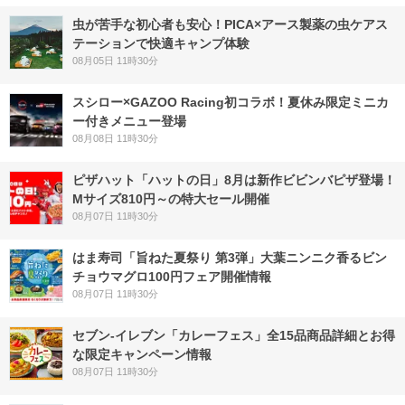
虫が苦手な初心者も安心！PICA×アース製薬の虫ケアス
テーションで快適キャンプ体験
08月05日 11時30分
スシロー×GAZOO Racing初コラボ！夏休み限定ミニカ
ー付きメニュー登場
08月08日 11時30分
ピザハット「ハットの日」8月は新作ビビンバピザ登場！
Mサイズ810円～の特大セール開催
08月07日 11時30分
はま寿司「旨ねた夏祭り 第3弾」大葉ニンニク香るビン
チョウマグロ100円フェア開催情報
08月07日 11時30分
セブン‐イレブン「カレーフェス」全15品商品詳細とお得
な限定キャンペーン情報
08月07日 11時30分