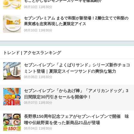
もことかじるレモンチーズケーキを徹底紹介
08月10日 11時30分
セブンプレミアム まるで和梨が新登場！2層仕立てで和梨の
果実感を忠実再現した夏限定アイス
08月10日 11時30分
トレンド | アクセスランキング
セブン‐イレブン「よくばりサンド」シリーズ新作チョコ
ミント登場｜夏限定スイーツサンドの爽快な魅力
08月06日 11時30分
セブン‐イレブン「からあげ棒」「アメリカンドッグ」3
日間限定30円引きセールを開催中！
08月07日 11時30分
長野県150周年記念フェアがセブン-イレブンで開催 味
噌や伝統野菜を使った新商品21品が登場
08月04日 11時30分