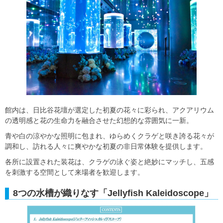
館内は、日比谷花壇が選定した初夏の花々に彩られ、アクアリウム
の透明感と花の生命力を融合させた幻想的な雰囲気に一新。
青や白の涼やかな照明に包まれ、ゆらめくクラゲと咲き誇る花々が
調和し、訪れる人々に爽やかな初夏の非日常体験を提供します。
各所に設置された装花は、クラゲの泳ぐ姿と絶妙にマッチし、五感
を刺激する空間として来場者を歓迎します。
8つの水槽が織りなす「Jellyfish Kaleidoscope」