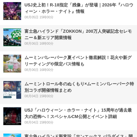
USJ史上初！R-18指定「残像」が登場｜2026年『ハロウ
ィーン・ホラー・ナイト』情報
08月05日 15時00分
富士急ハイランド「ZOKKON」200万人突破記念セレモ
ニー＆新エリア開業情報
08月06日 16時00分
ムーミンバレーパーク夏イベント徹底解説！花火や新グ
リーティングや限定パス情報も
08月06日 16時00分
ムーミントロール冬のぬくもり×ムーミンバレーパーク特
別コラボ開催情報まとめ
08月04日 15時00分
USJ「ハロウィーン・ホラー・ナイト」15周年が過去最
大の恐怖へ！スペシャルCM公開とイベント詳細
08月04日 15時00分
富士急ハイランド新常設「サンエックス パラダイス」開