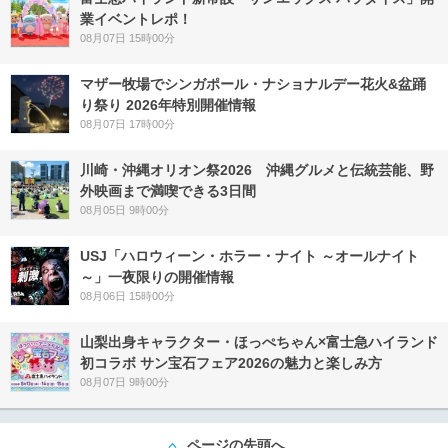
業イベントレポ！
08月07日 15時00分
マザー牧場でシンガポール・ナショナルデー花火&盆踊
り祭り 2026年特別開催情報
08月07日 17時00分
川崎・沖縄オリオン祭2026 沖縄グルメと伝統芸能、野
外映画まで満喫できる3日間
08月05日 9時00分
USJ「ハロウィーン・ホラー・ナイト ～オールナイト
～」一夜限りの開催情報
08月06日 15時00分
山梨出身キャラクター・ほっぺちゃん×富士急ハイランド
初コラボ サン宝石フェア2026の魅力と楽しみ方
08月07日 9時00分
ページの先頭へ