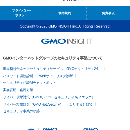
プライバシー
利用規約
免責事項
ポリシー
Copyright © 2026 GMO INSIGHT Inc. All Rights Reserved.
GMOインターネットグループのセキュリティ事業について
世界初総合ネットセキュリティサービス「GMOセキュリティ24」
パスワード漏洩診断
Webサイトリスク診断
セキュリティ相談AIチャットボット
実在証明・盗聴対策
サイバー攻撃対策（GMOサイバーセキュリティ byイエラエ）
サイバー攻撃対策（GMO Flatt Security）
なりすまし対策
セキュリティ事業の軌跡