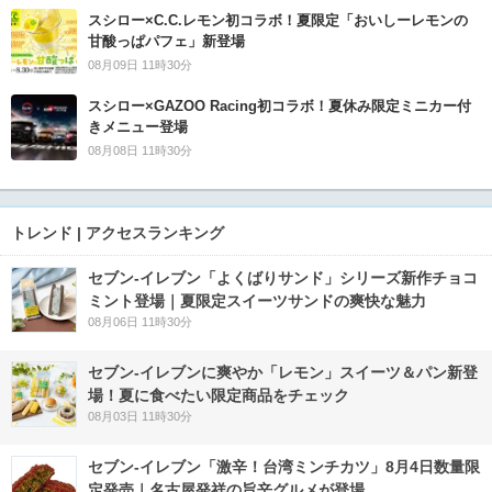
スシロー×C.C.レモン初コラボ！夏限定「おいしーレモンの
甘酸っぱパフェ」新登場
08月09日 11時30分
スシロー×GAZOO Racing初コラボ！夏休み限定ミニカー付
きメニュー登場
08月08日 11時30分
トレンド | アクセスランキング
セブン‐イレブン「よくばりサンド」シリーズ新作チョコ
ミント登場｜夏限定スイーツサンドの爽快な魅力
08月06日 11時30分
セブン‐イレブンに爽やか「レモン」スイーツ＆パン新登
場！夏に食べたい限定商品をチェック
08月03日 11時30分
セブン-イレブン「激辛！台湾ミンチカツ」8月4日数量限
定発売｜名古屋発祥の旨辛グルメが登場