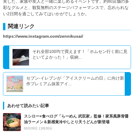
実した、家族や友人と一緒に楽しめるイベントです。約80店舗の多
彩なグルメと、観覧無料のステージパフォーマンスで、忘れられな
い2日間を過ごしてみてはいかがでしょうか。
関連リンク
https://www.instagram.com/zennikusai/
それ全部100均で買えます！「ホムセン行く前に見
といてよかった！」収納...
セブン‐イレブンが「アイスクリームの日」に向け新
作プレミアム抹茶アイ...
あわせて読みたい記事
スシロー×食べログ「らーめん 武双家」監修！家系風豚骨醤
油ラーメン＆新感覚冷やしとり天うどんが新登場
08月09日 11時30分