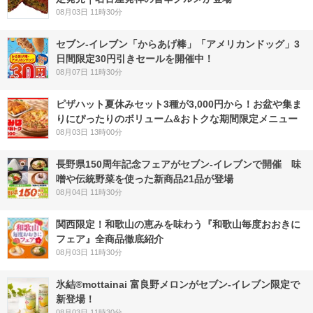
08月03日 11時30分
セブン‐イレブン「からあげ棒」「アメリカンドッグ」3
日間限定30円引きセールを開催中！
08月07日 11時30分
ピザハット夏休みセット3種が3,000円から！お盆や集ま
りにぴったりのボリューム&おトクな期間限定メニュー
08月03日 13時00分
長野県150周年記念フェアがセブン-イレブンで開催 味
噌や伝統野菜を使った新商品21品が登場
08月04日 11時30分
関西限定！和歌山の恵みを味わう『和歌山毎度おおきに
フェア』全商品徹底紹介
08月03日 11時30分
氷結®mottainai 富良野メロンがセブン‐イレブン限定で
新登場！
08月03日 11時30分