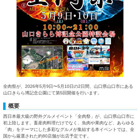
全肉祭が、2026年5月9日〜5月10日の2日間、山口県山口市にある
山口きらら博記念公園にて第5回開催を行います。
概要
西日本最大級の野外グルメイベント「全肉祭」が、山口県山口市に
初上陸します。畜産肉料理だけでなく、魚肉や果肉など、あらゆる
「肉」をテーマにした多彩なグルメが集結する本イベントでは、全
国から厳選された約80店舗が出店予定です。