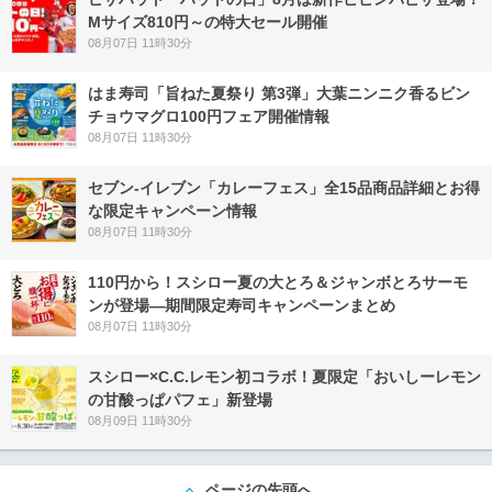
Mサイズ810円～の特大セール開催
08月07日 11時30分
はま寿司「旨ねた夏祭り 第3弾」大葉ニンニク香るビン
チョウマグロ100円フェア開催情報
08月07日 11時30分
セブン‐イレブン「カレーフェス」全15品商品詳細とお得
な限定キャンペーン情報
08月07日 11時30分
110円から！スシロー夏の大とろ＆ジャンボとろサーモ
ンが登場―期間限定寿司キャンペーンまとめ
08月07日 11時30分
スシロー×C.C.レモン初コラボ！夏限定「おいしーレモン
の甘酸っぱパフェ」新登場
08月09日 11時30分
ページの先頭へ