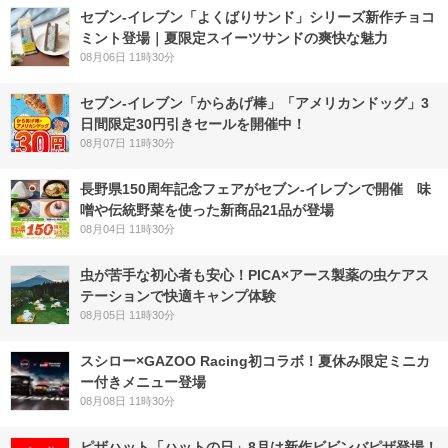
セブン‐イレブン「よくばりサンド」シリーズ新作チョコ
ミント登場｜夏限定スイーツサンドの爽快な魅力
08月06日 11時30分
セブン‐イレブン「からあげ棒」「アメリカンドッグ」3
日間限定30円引きセールを開催中！
08月07日 11時30分
長野県150周年記念フェアがセブン-イレブンで開催 味
噌や伝統野菜を使った新商品21品が登場
08月04日 11時30分
虫が苦手な初心者も安心！PICA×アース製薬の虫ケアス
テーションで快適キャンプ体験
08月05日 11時30分
スシロー×GAZOO Racing初コラボ！夏休み限定ミニカ
ー付きメニュー登場
08月08日 11時30分
ピザハット「ハットの日」8月は新作ビビンバピザ登場！