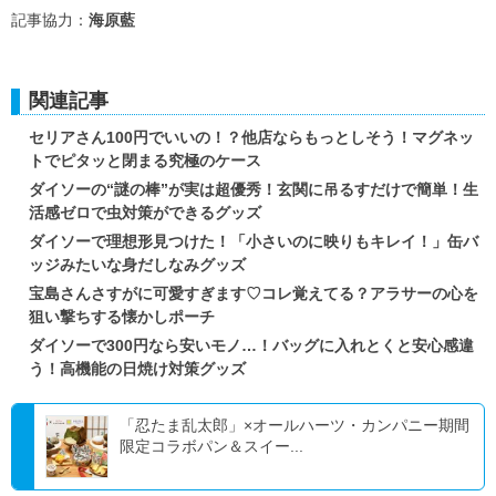
記事協力：
海原藍
関連記事
セリアさん100円でいいの！？他店ならもっとしそう！マグネッ
トでピタッと閉まる究極のケース
ダイソーの“謎の棒”が実は超優秀！玄関に吊るすだけで簡単！生
活感ゼロで虫対策ができるグッズ
ダイソーで理想形見つけた！「小さいのに映りもキレイ！」缶バ
ッジみたいな身だしなみグッズ
宝島さんさすがに可愛すぎます♡コレ覚えてる？アラサーの心を
狙い撃ちする懐かしポーチ
ダイソーで300円なら安いモノ…！バッグに入れとくと安心感違
う！高機能の日焼け対策グッズ
「忍たま乱太郎」×オールハーツ・カンパニー期間
限定コラボパン＆スイー...