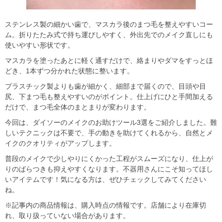
ステンレス製の細かい歯で、マスカラ後のまつ毛を整えやすいコー
ム。折りたたみ式で持ち運びしやすく、外出先でのメイク直しにも
使いやすい形状です。
マスカラを塗ったあとに軽く通すだけで、絡まりやダマをすっとほ
どき、1本ずつ分かれた状態に整います。
プラスチック製よりも歯が細かく、細部まで届くので、目頭や目
尻、下まつ毛も整えやすいのがポイント。仕上げにひと手間加える
だけで、まつ毛全体のまとまりが変わります。
今回は、ダイソーのメイクのお助けツール3選をご紹介しました。難
しいテクニックは不要で、手の動きを助けてくれるから、自然とメ
イクのクオリティがアップします。
普段のメイクで少しやりにくかった工程がスムーズになり、仕上が
りのばらつきも抑えやすくなります。不器用さんにこそ知ってほし
いアイテムです！気になる方は、ぜひチェックしてみてください
ね。
※記事内の商品情報は、購入時点の情報です。店舗により在庫切
れ、取り扱っていない場合があります。