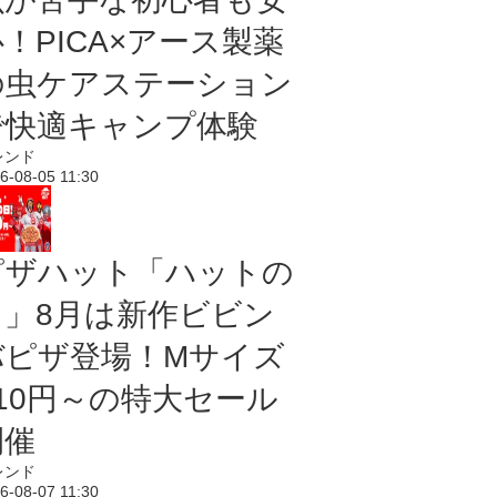
！PICA×アース製薬
の虫ケアステーション
で快適キャンプ体験
レンド
6-08-05 11:30
ピザハット「ハットの
日」8月は新作ビビン
バピザ登場！Mサイズ
810円～の特大セール
開催
レンド
6-08-07 11:30