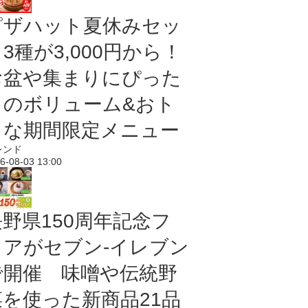
ピザハット夏休みセッ
3種が3,000円から！
お盆や集まりにぴった
りのボリューム&おト
クな期間限定メニュー
レンド
6-08-03 13:00
長野県150周年記念フ
ェアがセブン-イレブン
で開催 味噌や伝統野
菜を使った新商品21品