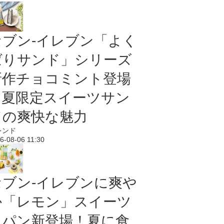
セブン‐イレブン「よく
ばりサンド」シリーズ
新作チョコミント登場
｜夏限定スイーツサン
ドの爽快な魅力
レンド
6-08-06 11:30
セブン‐イレブンに爽や
か「レモン」スイーツ
＆パン新登場！夏に食