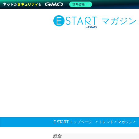
無料診断
マガジン
E START トップページ
>
トレンド
>
マガジン
総合