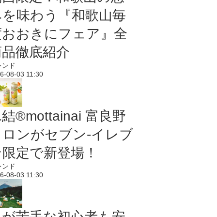
みを味わう『和歌山毎
度おおきにフェア』全
商品徹底紹介
レンド
6-08-03 11:30
結®mottainai 富良野
メロンがセブン‐イレブ
ン限定で新登場！
レンド
6-08-03 11:30
虫が苦手な初心者も安