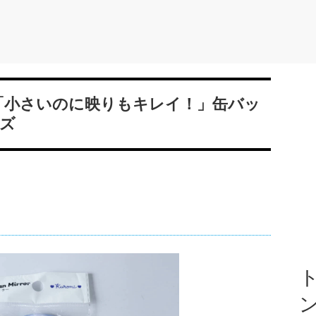
！「小さいのに映りもキレイ！」缶バッ
ズ
ト