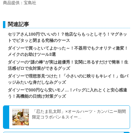
商品提供：宝島社
関連記事
セリアさん100円でいいの！？他店ならもっとしそう！マグネッ
トでピタッと閉まる究極のケース
ダイソーで買っといてよかった～！不器用でもクオリティ激変！
メイクのお助けツール3選
ダイソーの“謎の棒”が実は超優秀！玄関に吊るすだけで簡単！生
活感ゼロで虫対策ができるグッズ
ダイソーで理想形見つけた！「小さいのに映りもキレイ！」缶バ
ッジみたいな身だしなみグッズ
ダイソーで300円なら安いモノ…！バッグに入れとくと安心感違
う！高機能の日焼け対策グッズ
「忍たま乱太郎」×オールハーツ・カンパニー期間
限定コラボパン＆スイー...