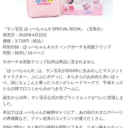
『サン宝石 ほっぺちゃん® SPECIAL BOOK』（宝島社）
発売日：2026年4月22日
価格：3,718円（税込）
特別付録：ほっぺちゃんキルティングポーチ＆前髪クリップ
判型：B5判／16ページ
※ポーチ＆前髪クリップ以外は商品に含まれません
「ほっぺちゃん®」は、サン宝石が2010年に生み出したマスコット
キャラクター。ぷにぷにボディに、きらきらのおめめと赤いほっ
ぺ、頭にちょこんと乗ったリボンがトレードマークで、平成キッズ
たちの間で口コミから火がつき大ブームに。
誕生から16年、サン宝石公式の初ブランドムックがついに登場しま
した。
本誌ではほっぺちゃんの秘密やトリビア、あの頃のカタログページ
の再掲載など、ファン必見のコンテンツが盛りだくさん。
付録は懐かしさと毎日の便利を両取りできる、リボン柄キルティン