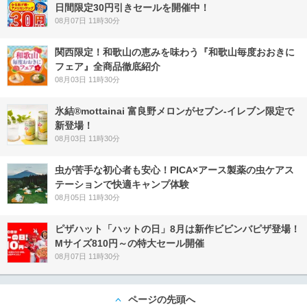
日間限定30円引きセールを開催中！
08月07日 11時30分
関西限定！和歌山の恵みを味わう『和歌山毎度おおきに
フェア』全商品徹底紹介
08月03日 11時30分
氷結®mottainai 富良野メロンがセブン‐イレブン限定で
新登場！
08月03日 11時30分
虫が苦手な初心者も安心！PICA×アース製薬の虫ケアス
テーションで快適キャンプ体験
08月05日 11時30分
ピザハット「ハットの日」8月は新作ビビンバピザ登場！
Mサイズ810円～の特大セール開催
08月07日 11時30分
ページの先頭へ