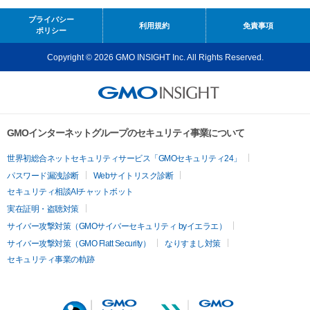
プライバシー
利用規約
免責事項
ポリシー
Copyright © 2026 GMO INSIGHT Inc. All Rights Reserved.
GMOインターネットグループのセキュリティ事業について
世界初総合ネットセキュリティサービス「GMOセキュリティ24」
パスワード漏洩診断
Webサイトリスク診断
セキュリティ相談AIチャットボット
実在証明・盗聴対策
サイバー攻撃対策（GMOサイバーセキュリティ byイエラエ）
サイバー攻撃対策（GMO Flatt Security）
なりすまし対策
セキュリティ事業の軌跡