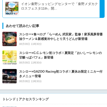
イオン秦野ショッピングセンターで「秦野メダカク
ロスフェスタ11th」開...
あわせて読みたい記事
スシロー×食べログ「らーめん 武双家」監修！家系風豚骨醤
油ラーメン＆新感覚冷やしとり天うどんが新登場
08月09日 11時30分
スシロー×C.C.レモン初コラボ！夏限定「おいしーレモンの
甘酸っぱパフェ」新登場
08月09日 11時30分
スシロー×GAZOO Racing初コラボ！夏休み限定ミニカー付
きメニュー登場
08月08日 11時30分
トレンド | アクセスランキング