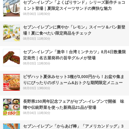
セブン‐イレブン「よくばりサンド」シリーズ新作チョコ
ミント登場｜夏限定スイーツサンドの爽快な魅力
08月06日 11時30分
セブン‐イレブンに爽やか「レモン」スイーツ＆パン新登
場！夏に食べたい限定商品をチェック
08月03日 11時30分
セブン-イレブン「激辛！台湾ミンチカツ」8月4日数量限
定発売｜名古屋発祥の旨辛グルメが登場
08月03日 11時30分
ピザハット夏休みセット3種が3,000円から！お盆や集ま
りにぴったりのボリューム&おトクな期間限定メニュー
08月03日 13時00分
長野県150周年記念フェアがセブン-イレブンで開催 味
噌や伝統野菜を使った新商品21品が登場
08月04日 11時30分
セブン‐イレブン「からあげ棒」「アメリカンドッグ」3