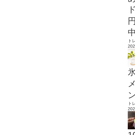
ト
202
氷
ト
202