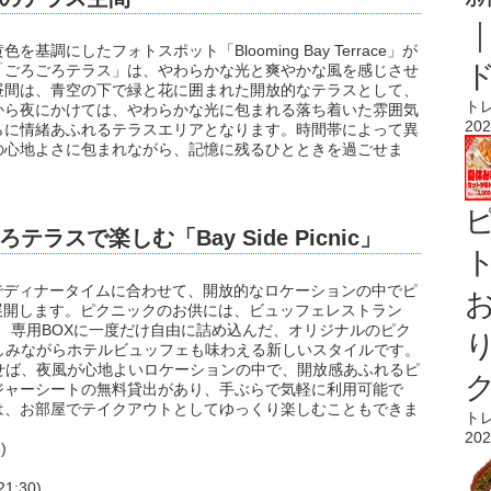
調にしたフォトスポット「Blooming Bay Terrace」が
「ごろごろテラス」は、やわらかな光と爽やかな風を感じさせ
昼間は、青空の下で緑と花に囲まれた開放的なテラスとして、
ト
から夜にかけては、やわらかな光に包まれる落ち着いた雰囲気
202
らに情緒あふれるテラスエリアとなります。時間帯によって異
の心地よさに包まれながら、記憶に残るひとときを過ごせま
スで楽しむ「Bay Side Picnic」
ト
は、期間限定でディナータイムに合わせて、開放的なロケーションの中でピ
ic」を展開します。ピクニックのお供には、ビュッフェレストラン
イーツを、専用BOXに一度だけ自由に詰め込んだ、オリジナルのピク
しみながらホテルビュッフェも味わえる新しいスタイルです。
せば、夜風が心地よいロケーションの中で、開放感あふれるピ
ジャーシートの無料貸出があり、手ぶらで気軽に利用可能で
は、お部屋でテイクアウトとしてゆっくり楽しむこともできま
ト
202
)
:30)