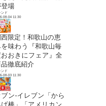
が登場
レンド
6-08-04 11:30
関西限定！和歌山の恵
みを味わう『和歌山毎
度おおきにフェア』全
商品徹底紹介
レンド
6-08-03 11:30
セブン‐イレブン「から
あげ棒」「アメリカン