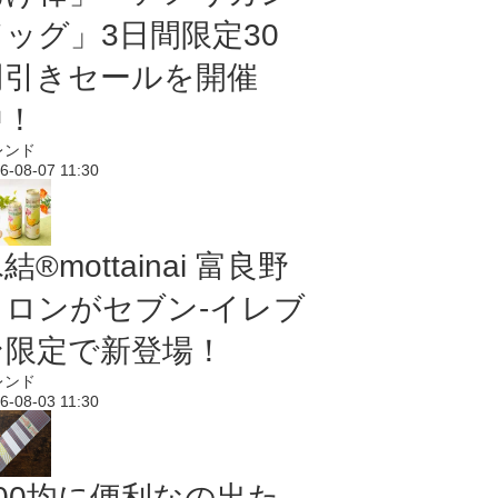
ドッグ」3日間限定30
円引きセールを開催
中！
レンド
6-08-07 11:30
結®mottainai 富良野
メロンがセブン‐イレブ
ン限定で新登場！
レンド
6-08-03 11:30
100均に便利なの出た