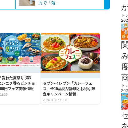
力で「落...
ト
202
「旨ねた夏祭り 第3
ニンニク香るビンチョ
セブン‐イレブン「カレーフェ
ト
00円フェア開催情報
ス」全15品商品詳細とお得な限
202
定キャンペーン情報
11:30
2026-08-07 11:30