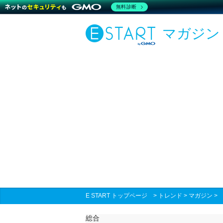
無料診断
マガジン
E START トップページ
>
トレンド
>
マガジン
総合