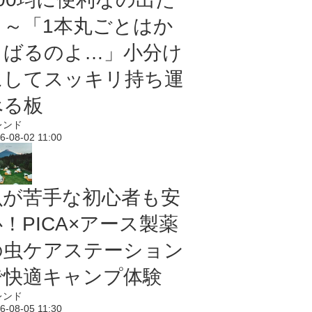
よ～「1本丸ごとはか
さばるのよ…」小分け
にしてスッキリ持ち運
べる板
レンド
6-08-02 11:00
虫が苦手な初心者も安
！PICA×アース製薬
の虫ケアステーション
で快適キャンプ体験
レンド
6-08-05 11:30