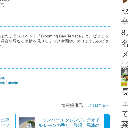
付)
ラスイベント「Blooming Bay Terrace」と、ピクニッ
催します。昼夜で異なる表情を見せるテラス空間や、オリジナルのピク
す。
ト
202
ent/
ent/#picnic
情報提供元：
ぷれにゅー
ーム専
「ソンバーユ クレンジングオイ
ンソフ
ル レモンの香り」登場、馬油の