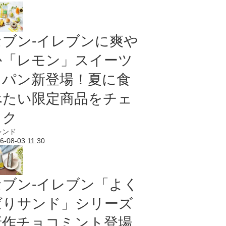
セブン‐イレブンに爽や
か「レモン」スイーツ
＆パン新登場！夏に食
べたい限定商品をチェ
ック
レンド
6-08-03 11:30
セブン‐イレブン「よく
ばりサンド」シリーズ
新作チョコミント登場