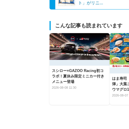
ト」がリニ...
こんな記事も読まれています
スシロー×GAZOO Racing初コ
ラボ！夏休み限定ミニカー付き
はま寿司
メニュー登場
弾」大葉
2026-08-08 11:30
ウマグロ1
2026-08-07 