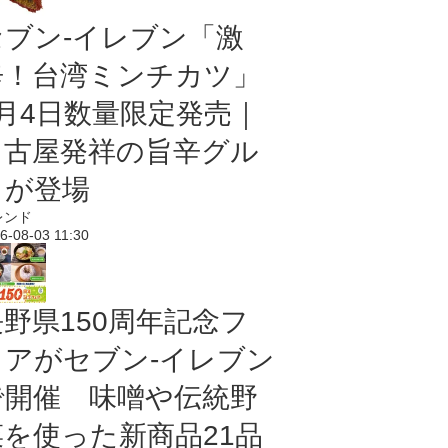
セブン-イレブン「激
辛！台湾ミンチカツ」
8月4日数量限定発売｜
名古屋発祥の旨辛グル
メが登場
レンド
6-08-03 11:30
長野県150周年記念フ
ェアがセブン-イレブン
で開催 味噌や伝統野
菜を使った新商品21品