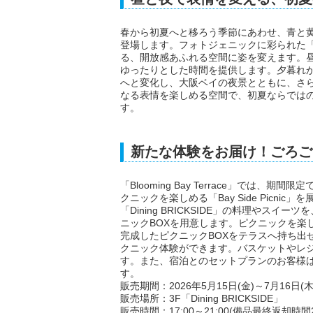
春から初夏へと移ろう季節にあわせ、青と黄色を基
登場します。フォトジェニックに彩られた
る、開放感あふれる空間に姿を変えます。
ゆったりとした時間を提供します。夕暮れ
へと変化し、大阪ベイの夜景とともに、さ
なる表情を楽しめる空間で、初夏ならでは
す。
新たな体験をお届け！ごろごろテラ
「Blooming Bay Terrace」で
クニックを楽しめる「Bay Side Picn
「Dining BRICKSIDE」の料理やス
ニックBOXを用意します。ピクニックを楽
完成したピクニックBOXをテラスへ持ち出
クニック体験ができます。バスケットやレ
す。また、宿泊とのセットプランのお客様
す。
販売期間：2026年5月15日(金)～7月16日(木
販売場所：3F「Dining BRICKSIDE」
販売時間：17:00～21:00(備品最終返却時間21