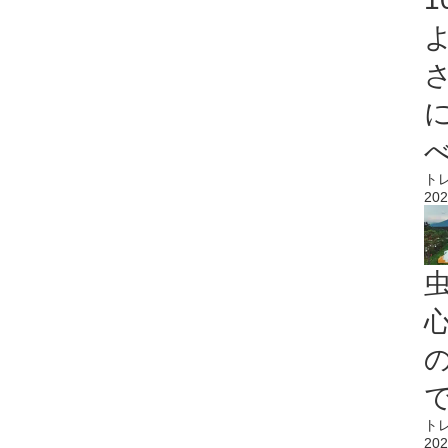
ト
202
心
ト
202