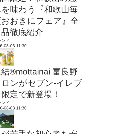
みを味わう『和歌山毎
度おおきにフェア』全
商品徹底紹介
レンド
6-08-03 11:30
結®mottainai 富良野
メロンがセブン‐イレブ
ン限定で新登場！
レンド
6-08-03 11:30
虫が苦手な初心者も安