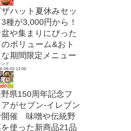
ピザハット夏休みセッ
3種が3,000円から！
お盆や集まりにぴった
りのボリューム&おト
クな期間限定メニュー
レンド
6-08-03 13:00
長野県150周年記念フ
ェアがセブン-イレブン
で開催 味噌や伝統野
菜を使った新商品21品