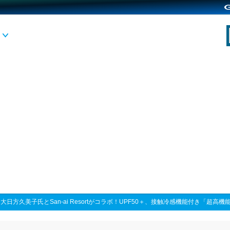
>
大日方久美子氏とSan-ai Resortがコラボ！UPF50＋、接触冷感機能付き「超