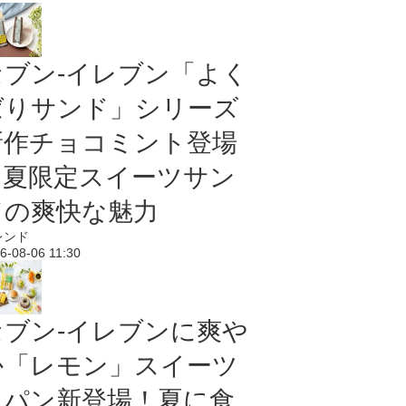
セブン‐イレブン「よく
ばりサンド」シリーズ
新作チョコミント登場
｜夏限定スイーツサン
ドの爽快な魅力
レンド
6-08-06 11:30
セブン‐イレブンに爽や
か「レモン」スイーツ
＆パン新登場！夏に食