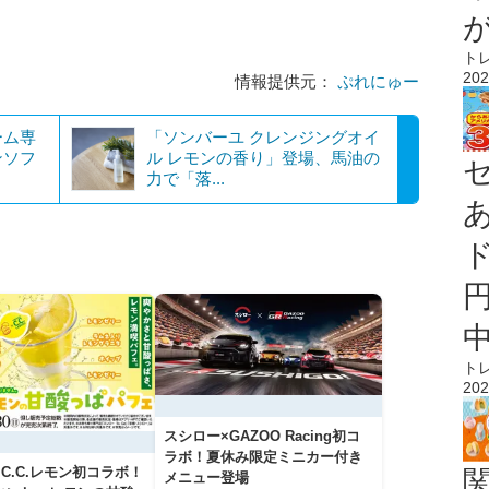
ト
202
情報提供元：
ぷれにゅー
ーム専
「ソンバーユ クレンジングオイ
ンソフ
ル レモンの香り」登場、馬油の
力で「落...
ト
202
スシロー×GAZOO Racing初コ
ラボ！夏休み限定ミニカー付き
C.C.レモン初コラボ！
メニュー登場