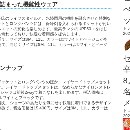
詰まった機能性ウェア
子氏のライフスタイルと、水陸両用の機能を融合させた特別な
ットとロングパンツには、保冷剤を入れられるポケットが付い
ト
エットの変化も楽しめます。最高ランクのUPF50＋をはじ
202
も備わっており、快適な着用感を提供します。
0円で、サイズは9M、11L、カラーはホワイトとベージュがあ
0円で、同じくサイズは9M、11L、カラーはホワイトとベージ
ンナップ
ジャケットとロングパンツのほか、レイヤードトップスセット
す。レイヤードトップスセットは、なめらかなナイロンストレ
Tシャツは前後2wayで着こなしを楽しめます。税込価格は
ーはホワイトとブラックです。
を備え、ショーツのあたりを気にせず快適に着用できるデザイン
で、税込価格は15,400円、サイズは9M、11L、カラーは
ト
202