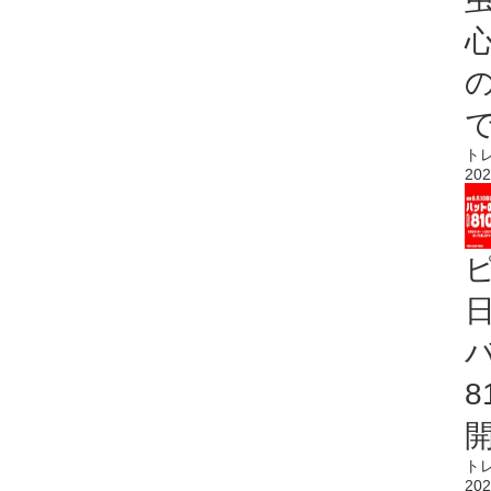
心
ト
202
ト
202