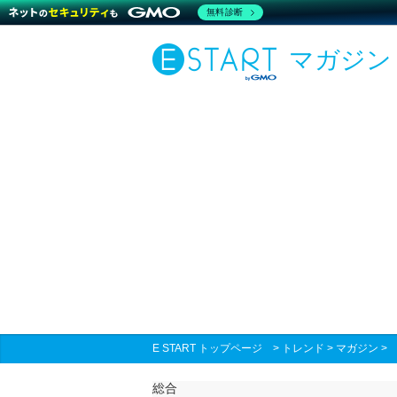
無料診断
マガジン
E START トップページ
>
トレンド
>
マガジン
総合