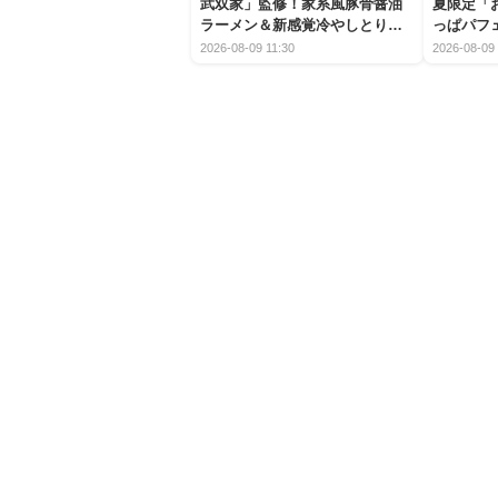
武双家」監修！家系風豚骨醤油
夏限定「
ラーメン＆新感覚冷やしとり天
っぱパフ
うどんが新登場
2026-08-09 11:30
2026-08-09 