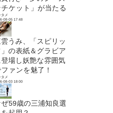
ンチケット」が当たる
ンタメ
6-08-05 17:48
東雲うみ、「スピリッ
ツ」の表紙＆グラビア
に登場し妖艶な雰囲気
でファンを魅了！
ンタメ
6-08-03 18:00
なぜ59歳の三浦知良選
手を起用？