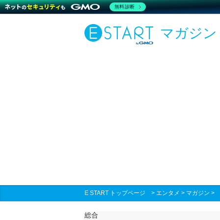
無料診断
マガジン
E START トップページ
>
エンタメ
>
マガジン
総合