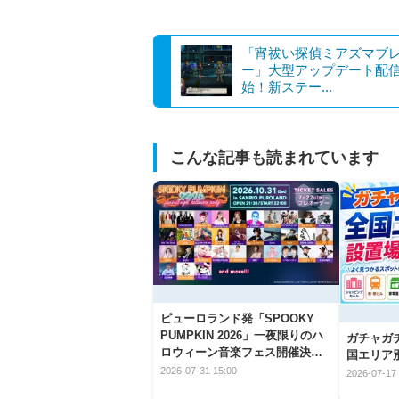
「宵祓い探偵ミアズマブ
ー」大型アップデート配
始！新ステー...
こんな記事も読まれています
ピューロランド発「SPOOKY
PUMPKIN 2026」一夜限りのハ
ガチャガ
ロウィーン音楽フェス開催決
国エリア別
定！
2026-07-31 15:00
2026-07-17 