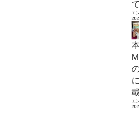
エ
202
M
エ
202