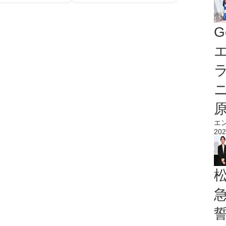
G
エ
エ
202