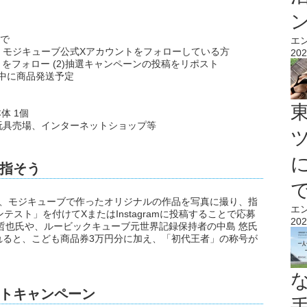
まで
エ
、モジキューブ公式Xアカウントをフォローしている方
202
トをフォロー (2)抽選キャンペーンの投稿をリポスト
月中に商品発送予定
体 1個
玩具売場、インターネットショップ等
指そう
は、モジキューブで作ったオリジナルの作品を写真に撮り、指
エ
スト」を付けてXまたはInstagramに投稿することで応募
202
哲也氏や、ルービックキューブ元世界記録保持者の中島 悠氏
れると、こども商品券3万円分に加え、「初代王者」の称号が
トキャンペーン