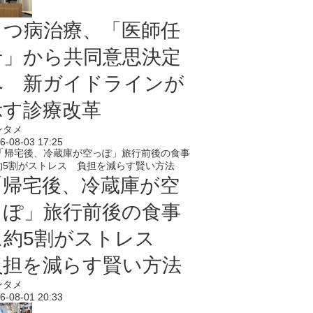
うつ病治療、「医師任
せ」から共同意思決定
へ 新ガイドラインが
示す診療改革
ンタメ
6-08-03 17:25
「帰宅後、冷蔵庫が空
っぽ」旅行前後の食事
に約5割がストレス
負担を減らす賢い方法
ンタメ
6-08-01 20:33