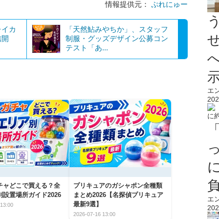
情報提供元：
ぷれにゅー
レイカ
「天然鮎みやちか」、スタッフ
信開
制服・グッズデザイン公募コン
テスト「あ...
エ
202
チャどこで買える？全
プリキュアのガシャポン全種類
設置場所ガイド2026
まとめ2026【名探偵プリキュア
エ
最新9選】
13:00
202
2026-07-16 13:00