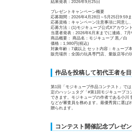
結果発表：2026年9月25日
プレゼントキャンペーン概要
応募期間：2026年4月28日～5月25日9:59
応募資格：キャンペーン注意事項に同意し
応募方法：(1)モジキューブ公式Xアカウン
当選者発表：2026年6月末までに連絡、7
商品概要： 商品名：モジキューブ 黒／白
価格：1,980円(税込)
対象年齢：7歳以上 セット内容：キューブ本
販売場所：全国の玩具専門店、量販店等の
作品を投稿して初代王者を目
第1回「モジキューブ作品コンテスト」で
定のハッシュタグ「#第1回モジキューブコンテ
できます。モジキューブの作者である小川 
などが審査員を務めます。最優秀賞に選ば
贈られます。
コンテスト開催記念プレゼン