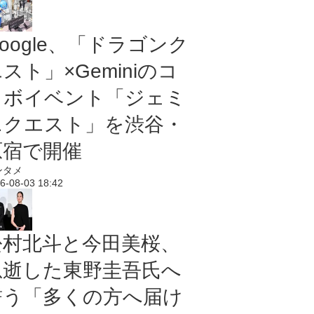
oogle、「ドラゴンク
スト」×Geminiのコ
ラボイベント「ジェミ
ニクエスト」を渋谷・
原宿で開催
ンタメ
6-08-03 18:42
松村北斗と今田美桜、
急逝した東野圭吾氏へ
誓う「多くの方へ届け