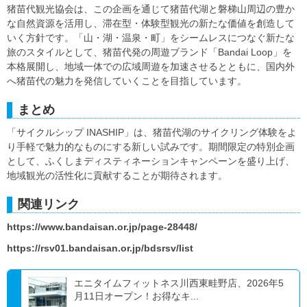
猪苗代観光協会は、この企画を通じて猪苗代湖と磐梯山周辺の豊か
な自然資源を活用し、滞在型・体験型観光の新たな価値を創造して
いく方針です。「山・湖・温泉・町」をシームレスにつなぐ新たな
旅のスタイルとして、猪苗代発の周遊ブランド「Bandai Loop」を
本格展開し、地域一体での広域周遊を加速させるとともに、国内外
へ猪苗代の魅力を発信していくことを目指しています。
まとめ
「サイクルシップ INASHIP」は、猪苗代湖のサイクリング体験をよ
り手軽で魅力的なものにする新しい試みです。期間限定の特別企画
として、ふくしまディスティネーションキャンペーンを盛り上げ、
地域観光の活性化に貢献することが期待されます。
関連リンク
https://www.bandaisan.or.jp/page-28448/
https://rsv01.bandaisan.or.jp/bdsrsv/list
エニタイムフィットネス川西東畦野店、2026年5
月11日オープン！お得なキ...