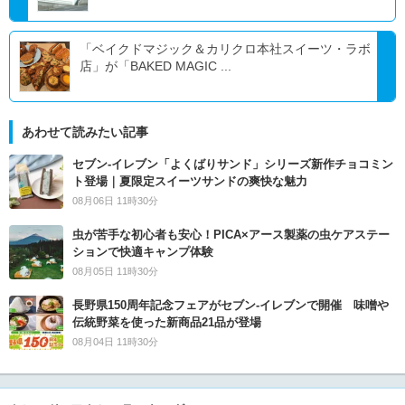
「ベイクドマジック＆カリクロ本社スイーツ・ラボ
店」が「BAKED MAGIC ...
あわせて読みたい記事
セブン‐イレブン「よくばりサンド」シリーズ新作チョコミン
ト登場｜夏限定スイーツサンドの爽快な魅力
08月06日 11時30分
虫が苦手な初心者も安心！PICA×アース製薬の虫ケアステー
ションで快適キャンプ体験
08月05日 11時30分
長野県150周年記念フェアがセブン-イレブンで開催 味噌や
伝統野菜を使った新商品21品が登場
08月04日 11時30分