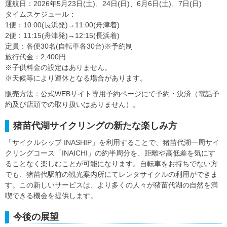
運航日：2026年5月23日(土)、24日(日)、6月6日(土)、7日(日)
タイムスケジュール：
1便：10:00(長浜発)→11:00(舟津着)
2便：11:15(舟津発)→12:15(長浜着)
定員：各便30名(自転車各30台)※予約制
旅行代金：2,400円
※子供料金の設定はありません。
※天候等により運休となる場合があります。
販売方法：公式WEBサイト専用予約ページにて予約・決済（電話予
約及び店頭での取り扱いはありません）。
猪苗代湖サイクリングの新たな楽しみ方
「サイクルシップ INASHIP」を利用することで、猪苗代湖一周サイ
クリングコース「INAICHI」の約半周分を、距離や高低差を気にす
ることなく楽しむことが可能になります。自転車をお持ちでない方
でも、猪苗代駅前の観光案内所にてレンタサイクルの利用ができま
す。この新しいサービスは、より多くの人々が猪苗代湖の自然を満
喫できる機会を提供します。
今後の展望