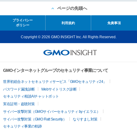
ページの先頭へ
プライバシー
利用規約
免責事項
ポリシー
Copyright © 2026 GMO INSIGHT Inc. All Rights Reserved.
GMOインターネットグループのセキュリティ事業について
世界初総合ネットセキュリティサービス「GMOセキュリティ24」
パスワード漏洩診断
Webサイトリスク診断
セキュリティ相談AIチャットボット
実在証明・盗聴対策
サイバー攻撃対策（GMOサイバーセキュリティ byイエラエ）
サイバー攻撃対策（GMO Flatt Security）
なりすまし対策
セキュリティ事業の軌跡