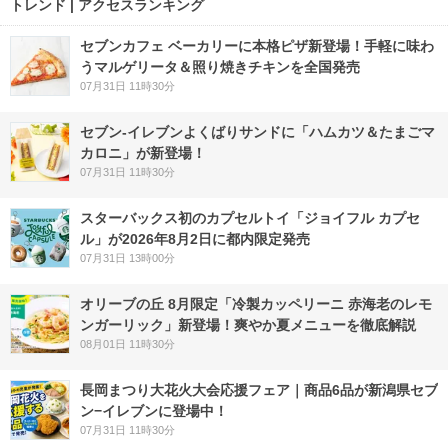
トレンド | アクセスランキング
セブンカフェ ベーカリーに本格ピザ新登場！手軽に味わ
うマルゲリータ＆照り焼きチキンを全国発売
07月31日 11時30分
セブン‐イレブンよくばりサンドに「ハムカツ＆たまごマ
カロニ」が新登場！
07月31日 11時30分
スターバックス初のカプセルトイ「ジョイフル カプセ
ル」が2026年8月2日に都内限定発売
07月31日 13時00分
オリーブの丘 8月限定「冷製カッペリーニ 赤海老のレモ
ンガーリック」新登場！爽やか夏メニューを徹底解説
08月01日 11時30分
長岡まつり大花火大会応援フェア｜商品6品が新潟県セブ
ン−イレブンに登場中！
07月31日 11時30分