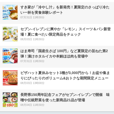
すき家が「冷やし汁」を新発売！夏限定のさっぱり冷た
い一杯を実食体験レポート
07月31日 11時30分
セブン‐イレブンに爽やか「レモン」スイーツ＆パン新登
場！夏に食べたい限定商品をチェック
08月03日 11時30分
はま寿司「国産生さば 100円」など夏限定の旨ねた第2
弾！漬けホタルイカや本鮪ほほ肉も登場中
07月31日 11時30分
ピザハット夏休みセット3種が3,000円から！お盆や集ま
りにぴったりのボリューム&おトクな期間限定メニュー
08月03日 13時00分
長野県150周年記念フェアがセブン-イレブンで開催 味
噌や伝統野菜を使った新商品21品が登場
08月04日 11時30分