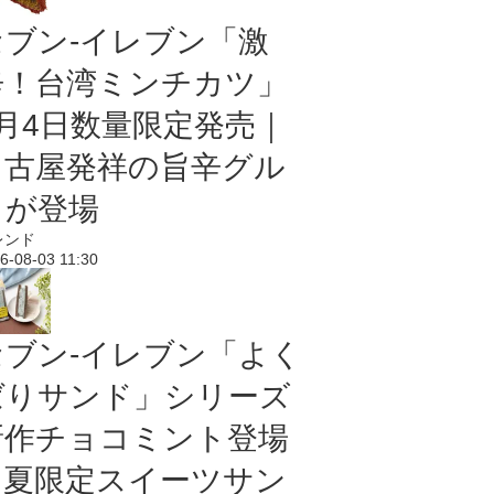
セブン-イレブン「激
辛！台湾ミンチカツ」
8月4日数量限定発売｜
名古屋発祥の旨辛グル
メが登場
レンド
6-08-03 11:30
セブン‐イレブン「よく
ばりサンド」シリーズ
新作チョコミント登場
｜夏限定スイーツサン