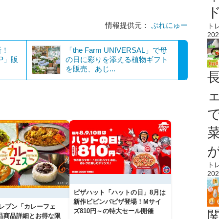
情報提供元：
ぷれにゅー
ト
202
断！
「the Farm UNIVERSAL」で母
IP」販
の日に彩りを添える植物ギフト
を販売、あじ...
ト
202
ピザハット「ハットの日」8月は
新作ビビンバピザ登場！Mサイ
イレブン「カレーフェ
ズ810円～の特大セール開催
5品商品詳細とお得な限