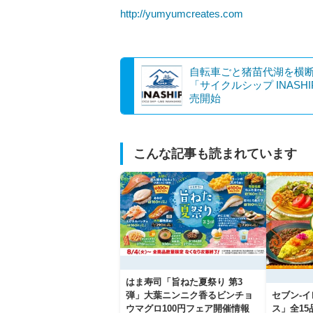
http://yumyumcreates.com
自転車ごと猪苗代湖を横
「サイクルシップ INASH
売開始
こんな記事も読まれています
はま寿司「旨ねた夏祭り 第3
弾」大葉ニンニク香るビンチョ
セブン‐
ウマグロ100円フェア開催情報
ス」全1