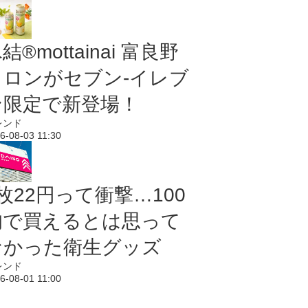
結®mottainai 富良野
メロンがセブン‐イレブ
ン限定で新登場！
レンド
6-08-03 11:30
枚22円って衝撃…100
均で買えるとは思って
なかった衛生グッズ
レンド
6-08-01 11:00