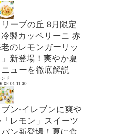
オリーブの丘 8月限定
「冷製カッペリーニ 赤
海老のレモンガーリッ
ク」新登場！爽やか夏
メニューを徹底解説
レンド
6-08-01 11:30
セブン‐イレブンに爽や
か「レモン」スイーツ
＆パン新登場！夏に食