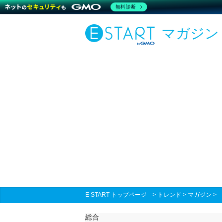
無料診断
マガジン
E START トップページ
>
トレンド
>
マガジン
総合