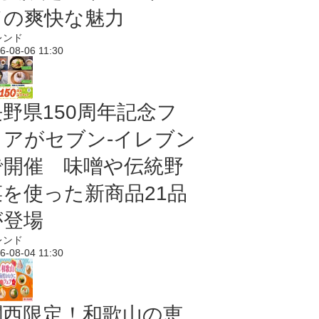
ドの爽快な魅力
レンド
6-08-06 11:30
長野県150周年記念フ
ェアがセブン-イレブン
で開催 味噌や伝統野
菜を使った新商品21品
が登場
レンド
6-08-04 11:30
関西限定！和歌山の恵