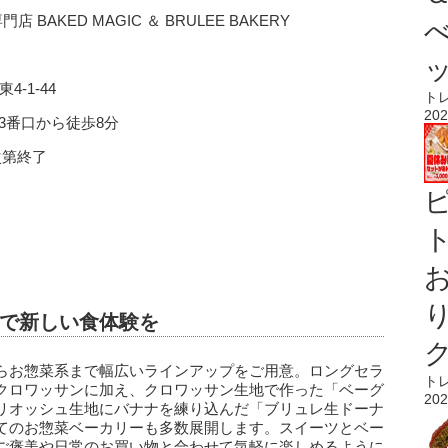
AKED MAGIC ＆ BRULEE BAKERY
4-1-44
ト
202
3番口から徒歩8分
次第終了
ト
で新しい食体験を
らお惣菜系まで幅広いラインアップをご用意。ロングセラ
ト
クロワッサンに加え、クロワッサン生地で作った「ベーグ
202
リオッシュ生地にバナナを練り込んだ「ブリュレ生ドーナ
てのお惣菜ベーカリーも多数展開します。スイーツとベー
ご褒美や日常のお買い物と合わせて気軽に楽しめるように