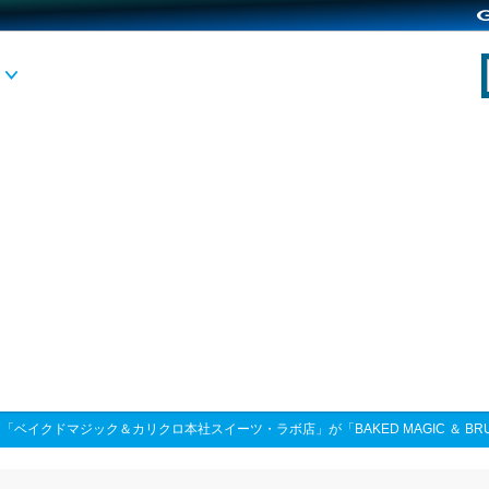
>
「ベイクドマジック＆カリクロ本社スイーツ・ラボ店」が「BAKED MAGIC ＆ BR