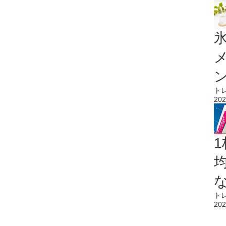
氷
ト
202
1
ト
202