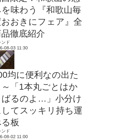
みを味わう『和歌山毎
度おおきにフェア』全
商品徹底紹介
レンド
6-08-03 11:30
100均に便利なの出た
よ～「1本丸ごとはか
さばるのよ…」小分け
にしてスッキリ持ち運
べる板
レンド
6-08-02 11:00