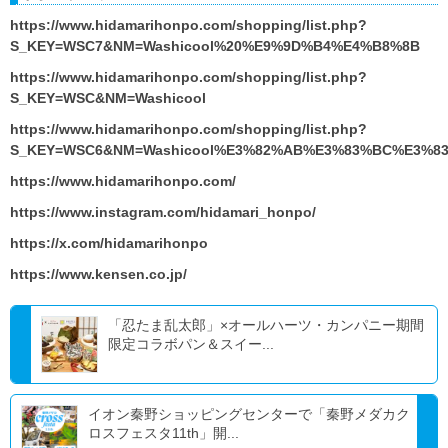
https://www.hidamarihonpo.com/shopping/list.php?
S_KEY=WSC7&NM=Washicool%20%E9%9D%B4%E4%B8%8B
https://www.hidamarihonpo.com/shopping/list.php?
S_KEY=WSC&NM=Washicool
https://www.hidamarihonpo.com/shopping/list.php?
S_KEY=WSC6&NM=Washicool%E3%82%AB%E3%83%BC%E3%8
https://www.hidamarihonpo.com/
https://www.instagram.com/hidamari_honpo/
https://x.com/hidamarihonpo
https://www.kensen.co.jp/
「忍たま乱太郎」×オールハーツ・カンパニー期間
限定コラボパン＆スイー...
イオン秦野ショッピングセンターで「秦野メダカク
ロスフェスタ11th」開...