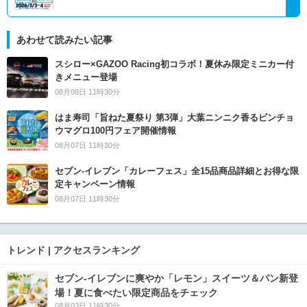
あわせて読みたい記事
スシロー×GAZOO Racing初コラボ！夏休み限定ミニカー付
きメニュー登場
08月08日 11時30分
はま寿司「旨ねた夏祭り 第3弾」大葉ニンニク香るビンチョ
ウマグロ100円フェア開催情報
08月07日 11時30分
セブン‐イレブン「カレーフェス」全15品商品詳細とお得な限
定キャンペーン情報
08月07日 11時30分
トレンド | アクセスランキング
セブン‐イレブンに爽やか「レモン」スイーツ＆パン新登
場！夏に食べたい限定商品をチェック
08月03日 11時30分