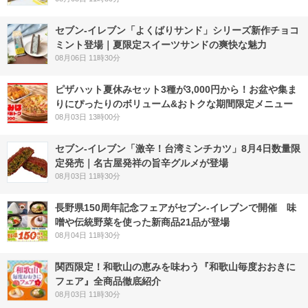
セブン‐イレブン「よくばりサンド」シリーズ新作チョコ
ミント登場｜夏限定スイーツサンドの爽快な魅力
08月06日 11時30分
ピザハット夏休みセット3種が3,000円から！お盆や集ま
りにぴったりのボリューム&おトクな期間限定メニュー
08月03日 13時00分
セブン-イレブン「激辛！台湾ミンチカツ」8月4日数量限
定発売｜名古屋発祥の旨辛グルメが登場
08月03日 11時30分
長野県150周年記念フェアがセブン-イレブンで開催 味
噌や伝統野菜を使った新商品21品が登場
08月04日 11時30分
関西限定！和歌山の恵みを味わう『和歌山毎度おおきに
フェア』全商品徹底紹介
08月03日 11時30分