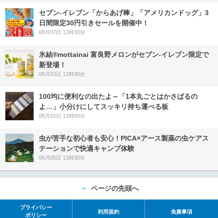
セブン‐イレブン「からあげ棒」「アメリカンドッグ」3
日間限定30円引きセールを開催中！
08月07日 11時30分
氷結®mottainai 富良野メロンがセブン‐イレブン限定で
新登場！
08月03日 11時30分
100均に便利なの出たよ～「1本丸ごとはかさばるの
よ…」小分けにしてスッキリ持ち運べる板
08月02日 11時00分
虫が苦手な初心者も安心！PICA×アース製薬の虫ケアス
テーションで快適キャンプ体験
08月05日 11時30分
ページの先頭へ
プライバシー
利用規約
免責事項
ポリシー