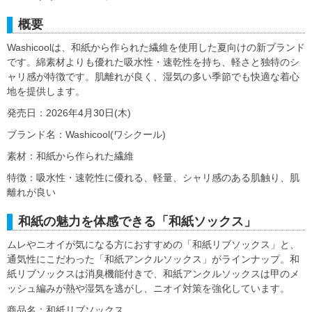
概要
Washicoolは、和紙から作られた繊維を使用した夏向けの新ブランド
です。綿素材よりも優れた吸水性・速乾性を持ち、軽さと独特のシ
ャリ感が特徴です。肌離れが良く、湿気の多い季節でも快適な着心
地を提供します。
発売日：2026年4月30日(木)
ブランド名：Washicool(ワシクール)
素材：和紙から作られた繊維
特徴：吸水性・速乾性に優れる、軽量、シャリ感のある肌触り、肌
離れが良い
和紙の魅力を体感できる「和紙ソックス」
ムレやニオイが気になる方におすすめの「和紙リブソックス」と、
通気性にこだわった「和紙アンクルソックス」がラインナップ。和
紙リブソックスは消臭機能付きで、和紙アンクルソックスは甲のメ
ッシュ編みが熱や湿気を逃がし、ニオイ対策を強化しています。
商品名：和紙リブソックス