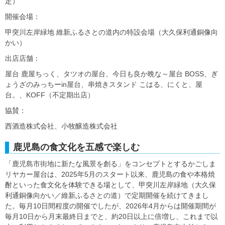
定）
開催会場：
甲突川左岸緑地 維新ふるさとの道内の特設会場（大久保利通銅像向
かい）
出店店舗：
屋台 鹿屋ちっく、タツオの屋台、今日も良か晩な～屋台 BOSS、ぎ
ょうざのみっちーin屋台、串焼きスタンド こはる、にくと、屋
台。、KOFF（不定期出店）
協賛：
西酒造株式会社、小牧醸造株式会社
鹿児島の食文化を五感で楽しむ
「鹿児島市街地に新たな風景を創る」をコンセプトとするかごしま
リヤカー屋台は、2025年5月のスタート以来、鹿児島の食や本格焼
酎といった食文化を体験できる場として、甲突川左岸緑地（大久保
利通銅像向かい／維新ふるさとの道）で定期開催を続けてきまし
た。毎月10日間程度の開催でしたが、2026年4月からは開催期間が
毎月10日から月末最終日までと、約20日以上に倍増し、これまで以