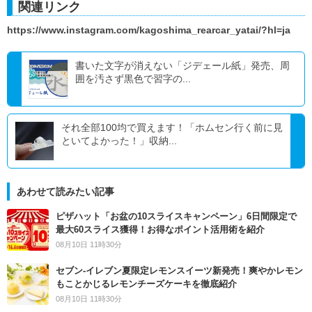
関連リンク
https://www.instagram.com/kagoshima_rearcar_yatai/?hl=ja
書いた文字が消えない「ジデェール紙」発売、周
囲を汚さず黒色で習字の...
それ全部100均で買えます！「ホムセン行く前に見
といてよかった！」収納...
あわせて読みたい記事
ピザハット「お盆の10スライスキャンペーン」6日間限定で
最大60スライス獲得！お得なポイント活用術を紹介
08月10日 11時30分
セブン‐イレブン夏限定レモンスイーツ新発売！爽やかレモン
もことかじるレモンチーズケーキを徹底紹介
08月10日 11時30分