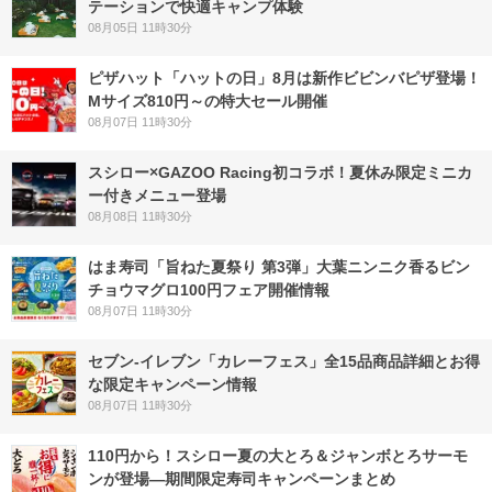
テーションで快適キャンプ体験
08月05日 11時30分
ピザハット「ハットの日」8月は新作ビビンバピザ登場！
Mサイズ810円～の特大セール開催
08月07日 11時30分
スシロー×GAZOO Racing初コラボ！夏休み限定ミニカ
ー付きメニュー登場
08月08日 11時30分
はま寿司「旨ねた夏祭り 第3弾」大葉ニンニク香るビン
チョウマグロ100円フェア開催情報
08月07日 11時30分
セブン‐イレブン「カレーフェス」全15品商品詳細とお得
な限定キャンペーン情報
08月07日 11時30分
110円から！スシロー夏の大とろ＆ジャンボとろサーモ
ンが登場―期間限定寿司キャンペーンまとめ