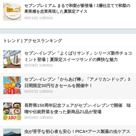
セブンプレミアム まるで和梨が新登場！2層仕立てで和梨の
果実感を忠実再現した夏限定アイス
08月10日 11時30分
トレンド | アクセスランキング
セブン‐イレブン「よくばりサンド」シリーズ新作チョコ
ミント登場｜夏限定スイーツサンドの爽快な魅力
08月06日 11時30分
セブン‐イレブン「からあげ棒」「アメリカンドッグ」3
日間限定30円引きセールを開催中！
08月07日 11時30分
長野県150周年記念フェアがセブン-イレブンで開催 味
噌や伝統野菜を使った新商品21品が登場
08月04日 11時30分
虫が苦手な初心者も安心！PICA×アース製薬の虫ケアス