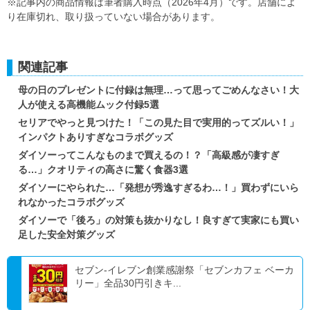
※記事内の商品情報は筆者購入時点（2026年4月）です。店舗によ
り在庫切れ、取り扱っていない場合があります。
関連記事
母の日のプレゼントに付録は無理…って思ってごめんなさい！大
人が使える高機能ムック付録5選
セリアでやっと見つけた！「この見た目で実用的ってズルい！」
インパクトありすぎなコラボグッズ
ダイソーってこんなものまで買えるの！？「高級感が凄すぎ
る…」クオリティの高さに驚く食器3選
ダイソーにやられた…「発想が秀逸すぎるわ…！」買わずにいら
れなかったコラボグッズ
ダイソーで「後ろ」の対策も抜かりなし！良すぎて実家にも買い
足した安全対策グッズ
セブン-イレブン創業感謝祭「セブンカフェ ベーカ
リー」全品30円引きキ...