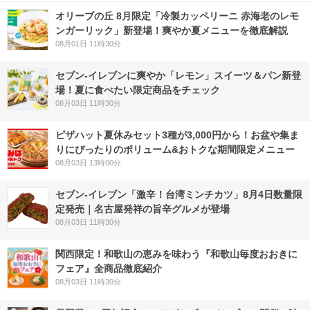
オリーブの丘 8月限定「冷製カッペリーニ 赤海老のレモ
ンガーリック」新登場！爽やか夏メニューを徹底解説
08月01日 11時30分
セブン‐イレブンに爽やか「レモン」スイーツ＆パン新登
場！夏に食べたい限定商品をチェック
08月03日 11時30分
ピザハット夏休みセット3種が3,000円から！お盆や集ま
りにぴったりのボリューム&おトクな期間限定メニュー
08月03日 13時00分
セブン-イレブン「激辛！台湾ミンチカツ」8月4日数量限
定発売｜名古屋発祥の旨辛グルメが登場
08月03日 11時30分
関西限定！和歌山の恵みを味わう『和歌山毎度おおきに
フェア』全商品徹底紹介
08月03日 11時30分