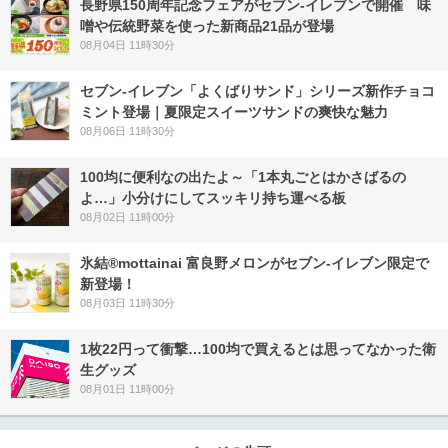
長野県150周年記念フェアがセブン-イレブンで開催 味
噌や伝統野菜を使った新商品21品が登場
08月04日 11時30分
セブン‐イレブン「よくばりサンド」シリーズ新作チョコ
ミント登場｜夏限定スイーツサンドの爽快な魅力
08月06日 11時30分
100均に便利なの出たよ～「1本丸ごとはかさばるの
よ…」小分けにしてスッキリ持ち運べる板
08月02日 11時00分
氷結®mottainai 富良野メロンがセブン‐イレブン限定で
新登場！
08月03日 11時30分
1枚22円って衝撃…100均で買えるとは思ってなかった衛
生グッズ
08月01日 11時00分