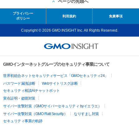
ページの先頭へ
プライバシー
利用規約
免責事項
ポリシー
Copyright © 2026 GMO INSIGHT Inc. All Rights Reserved.
GMOインターネットグループのセキュリティ事業について
世界初総合ネットセキュリティサービス「GMOセキュリティ24」
パスワード漏洩診断
Webサイトリスク診断
セキュリティ相談AIチャットボット
実在証明・盗聴対策
サイバー攻撃対策（GMOサイバーセキュリティ byイエラエ）
サイバー攻撃対策（GMO Flatt Security）
なりすまし対策
セキュリティ事業の軌跡