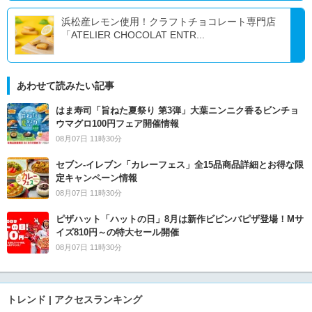
浜松産レモン使用！クラフトチョコレート専門店
「ATELIER CHOCOLAT ENTR...
あわせて読みたい記事
はま寿司「旨ねた夏祭り 第3弾」大葉ニンニク香るビンチョ
ウマグロ100円フェア開催情報
08月07日 11時30分
セブン‐イレブン「カレーフェス」全15品商品詳細とお得な限
定キャンペーン情報
08月07日 11時30分
ピザハット「ハットの日」8月は新作ビビンバピザ登場！Mサ
イズ810円～の特大セール開催
08月07日 11時30分
トレンド | アクセスランキング