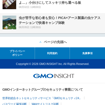
よ…」小分けにしてスッキリ持ち運べる板
08月02日 11時00分
虫が苦手な初心者も安心！PICA×アース製薬の虫ケアス
テーションで快適キャンプ体験
08月05日 11時30分
ページの先頭へ
プライバシー
利用規約
免責事項
ポリシー
Copyright © 2026 GMO INSIGHT Inc. All Rights Reserved.
GMOインターネットグループのセキュリティ事業について
世界初総合ネットセキュリティサービス「GMOセキュリティ24」
パスワード漏洩診断
Webサイトリスク診断