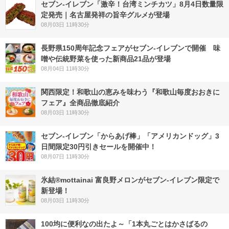
セブン-イレブン「激辛！台湾ミンチカツ」8月4日数量限
定発売｜名古屋発祥の旨辛グルメが登場
08月03日 11時30分
長野県150周年記念フェアがセブン-イレブンで開催 味
噌や伝統野菜を使った新商品21品が登場
08月04日 11時30分
関西限定！和歌山の恵みを味わう『和歌山毎度おおきに
フェア』全商品徹底紹介
08月03日 11時30分
セブン‐イレブン「からあげ棒」「アメリカンドッグ」3
日間限定30円引きセールを開催中！
08月07日 11時30分
氷結®mottainai 富良野メロンがセブン‐イレブン限定で
新登場！
08月03日 11時30分
100均に便利なの出たよ～「1本丸ごとはかさばるの