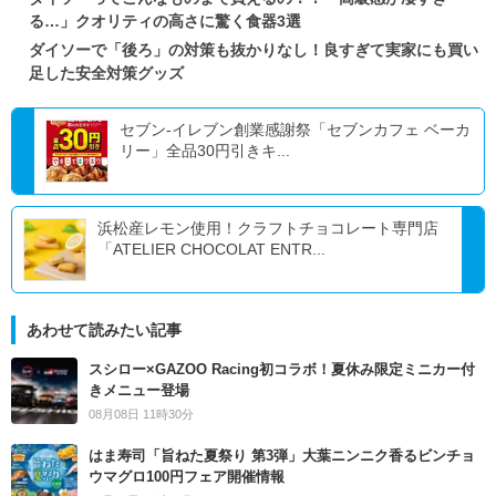
る…」クオリティの高さに驚く食器3選
ダイソーで「後ろ」の対策も抜かりなし！良すぎて実家にも買い
足した安全対策グッズ
セブン-イレブン創業感謝祭「セブンカフェ ベーカ
リー」全品30円引きキ...
浜松産レモン使用！クラフトチョコレート専門店
「ATELIER CHOCOLAT ENTR...
あわせて読みたい記事
スシロー×GAZOO Racing初コラボ！夏休み限定ミニカー付
きメニュー登場
08月08日 11時30分
はま寿司「旨ねた夏祭り 第3弾」大葉ニンニク香るビンチョ
ウマグロ100円フェア開催情報