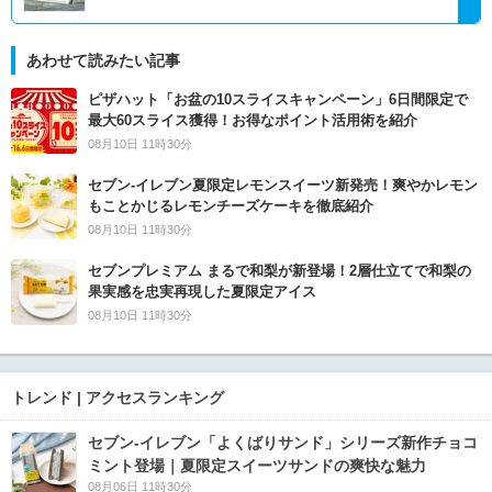
あわせて読みたい記事
ピザハット「お盆の10スライスキャンペーン」6日間限定で
最大60スライス獲得！お得なポイント活用術を紹介
08月10日 11時30分
セブン‐イレブン夏限定レモンスイーツ新発売！爽やかレモン
もことかじるレモンチーズケーキを徹底紹介
08月10日 11時30分
セブンプレミアム まるで和梨が新登場！2層仕立てで和梨の
果実感を忠実再現した夏限定アイス
08月10日 11時30分
トレンド | アクセスランキング
セブン‐イレブン「よくばりサンド」シリーズ新作チョコ
ミント登場｜夏限定スイーツサンドの爽快な魅力
08月06日 11時30分