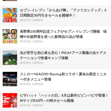
セブン‐イレブン「からあげ棒」「アメリカンドッグ」3
日間限定30円引きセールを開催中！
08月07日 11時30分
長野県150周年記念フェアがセブン-イレブンで開催 味
噌や伝統野菜を使った新商品21品が登場
08月04日 11時30分
虫が苦手な初心者も安心！PICA×アース製薬の虫ケアス
テーションで快適キャンプ体験
08月05日 11時30分
スシロー×GAZOO Racing初コラボ！夏休み限定ミニカ
ー付きメニュー登場
08月08日 11時30分
ピザハット「ハットの日」8月は新作ビビンバピザ登場！
Mサイズ810円～の特大セール開催
08月07日 11時30分