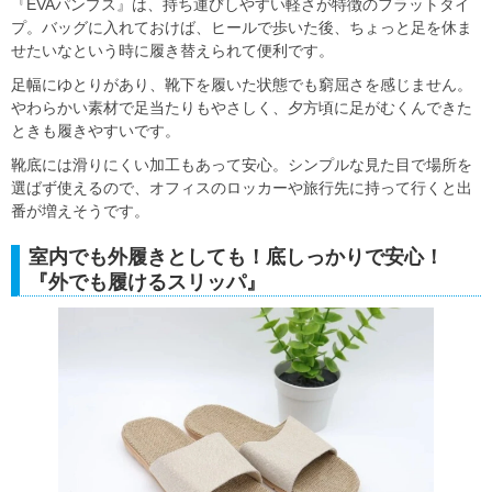
『EVAパンプス』は、持ち運びしやすい軽さが特徴のフラットタイ
プ。バッグに入れておけば、ヒールで歩いた後、ちょっと足を休ま
せたいなという時に履き替えられて便利です。
足幅にゆとりがあり、靴下を履いた状態でも窮屈さを感じません。
やわらかい素材で足当たりもやさしく、夕方頃に足がむくんできた
ときも履きやすいです。
靴底には滑りにくい加工もあって安心。シンプルな見た目で場所を
選ばず使えるので、オフィスのロッカーや旅行先に持って行くと出
番が増えそうです。
室内でも外履きとしても！底しっかりで安心！
『外でも履けるスリッパ』