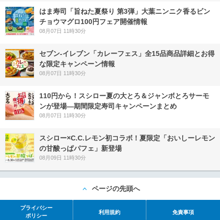
はま寿司「旨ねた夏祭り 第3弾」大葉ニンニク香るビン
チョウマグロ100円フェア開催情報
08月07日 11時30分
セブン‐イレブン「カレーフェス」全15品商品詳細とお得
な限定キャンペーン情報
08月07日 11時30分
110円から！スシロー夏の大とろ＆ジャンボとろサーモ
ンが登場―期間限定寿司キャンペーンまとめ
08月07日 11時30分
スシロー×C.C.レモン初コラボ！夏限定「おいしーレモン
の甘酸っぱパフェ」新登場
08月09日 11時30分
ページの先頭へ
プライバシー
利用規約
免責事項
ポリシー