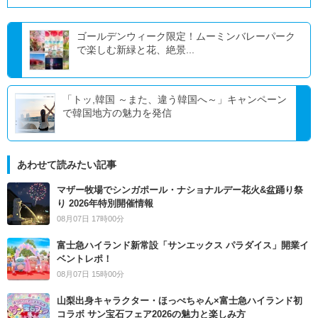
ゴールデンウィーク限定！ムーミンバレーパーク
で楽しむ新緑と花、絶景...
「トッ,韓国 ～また、違う韓国へ～」キャンペーン
で韓国地方の魅力を発信
あわせて読みたい記事
マザー牧場でシンガポール・ナショナルデー花火&盆踊り祭
り 2026年特別開催情報
08月07日 17時00分
富士急ハイランド新常設「サンエックス パラダイス」開業イ
ベントレポ！
08月07日 15時00分
山梨出身キャラクター・ほっぺちゃん×富士急ハイランド初
コラボ サン宝石フェア2026の魅力と楽しみ方