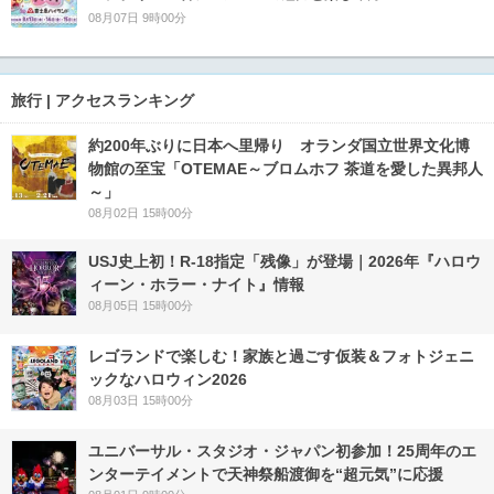
08月07日 9時00分
旅行 | アクセスランキング
約200年ぶりに日本へ里帰り オランダ国立世界文化博
物館の至宝「OTEMAE～ブロムホフ 茶道を愛した異邦人
～」
08月02日 15時00分
USJ史上初！R-18指定「残像」が登場｜2026年『ハロウ
ィーン・ホラー・ナイト』情報
08月05日 15時00分
レゴランドで楽しむ！家族と過ごす仮装＆フォトジェニ
ックなハロウィン2026
08月03日 15時00分
ユニバーサル・スタジオ・ジャパン初参加！25周年のエ
ンターテイメントで天神祭船渡御を“超元気”に応援