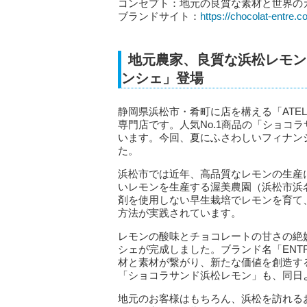
コンセプト：地元の良質な素材と世界の
ブランドサイト：
https://chocolat-entre.c
地元農家、良質な浜松レモン
ンシェ」登場
静岡県浜松市・肴町に店を構える「ATELI
専門店です。人気No.1商品の「ショコ
います。今回、夏にふさわしいフィナン
た。
浜松市では近年、高品質なレモンの生産
いレモンを生産する渥美農園（浜松市浜
剤を使用しない早生栽培でレモンを育て
方法が実践されています。
レモンの酸味とチョコレートの甘さの絶
シェが完成しました。ブランド名「ENT
材と素材が繋がり、新たな価値を創造す
「ショコラサンド浜松レモン」も、同日
地元のお客様はもちろん、浜松を訪れる