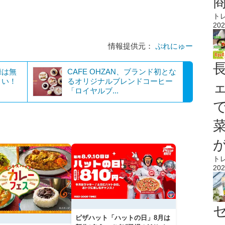
ト
202
情報提供元：
ぷれにゅー
録は無
CAFE OHZAN、ブランド初とな
さい！
るオリジナルブレンドコーヒー
「ロイヤルブ...
ト
202
ピザハット「ハットの日」8月は