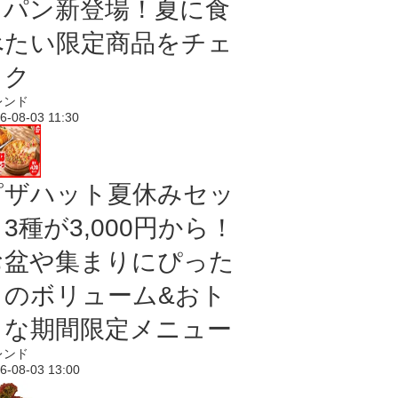
＆パン新登場！夏に食
べたい限定商品をチェ
ック
レンド
6-08-03 11:30
ピザハット夏休みセッ
3種が3,000円から！
お盆や集まりにぴった
りのボリューム&おト
クな期間限定メニュー
レンド
6-08-03 13:00