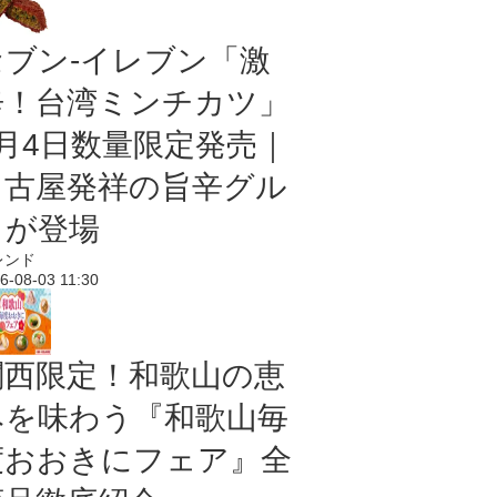
セブン-イレブン「激
辛！台湾ミンチカツ」
8月4日数量限定発売｜
名古屋発祥の旨辛グル
メが登場
レンド
6-08-03 11:30
関西限定！和歌山の恵
みを味わう『和歌山毎
度おおきにフェア』全