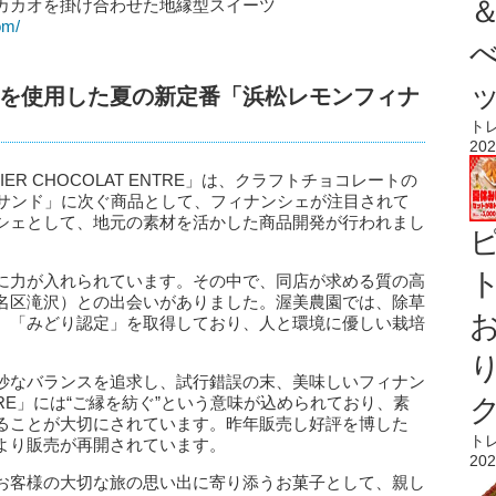
カカオを掛け合わせた地縁型スイーツ
om/
を使用した夏の新定番「浜松レモンフィナ
ト
202
ER CHOCOLAT ENTRE」は、クラフトチョコレートの
ラサンド」に次ぐ商品として、フィナンシェが注目されて
シェとして、地元の素材を活かした商品開発が行われまし
ト
に力が入れられています。その中で、同店が求める質の高
名区滝沢）との出会いがありました。渥美農園では、除草
、「みどり認定」を取得しており、人と環境に優しい栽培
妙なバランスを追求し、試行錯誤の末、美味しいフィナン
RE」には“ご縁を紡ぐ”という意味が込められており、素
ることが大切にされています。昨年販売し好評を博した
ト
より販売が再開されています。
202
お客様の大切な旅の思い出に寄り添うお菓子として、親し