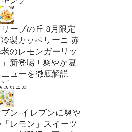
ンキング
オリーブの丘 8月限定
「冷製カッペリーニ 赤
海老のレモンガーリッ
ク」新登場！爽やか夏
メニューを徹底解説
レンド
6-08-01 11:30
セブン‐イレブンに爽や
か「レモン」スイーツ