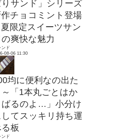
ばりサンド」シリーズ
新作チョコミント登場
｜夏限定スイーツサン
ドの爽快な魅力
レンド
6-08-06 11:30
100均に便利なの出た
よ～「1本丸ごとはか
さばるのよ…」小分け
にしてスッキリ持ち運
べる板
レンド