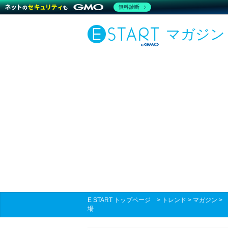
無料診断
マガジン
E START トップページ
>
トレンド
>
マガジン
場