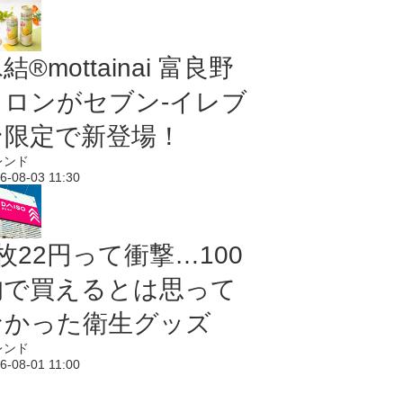
結®mottainai 富良野
メロンがセブン‐イレブ
ン限定で新登場！
レンド
6-08-03 11:30
枚22円って衝撃…100
均で買えるとは思って
なかった衛生グッズ
レンド
6-08-01 11:00