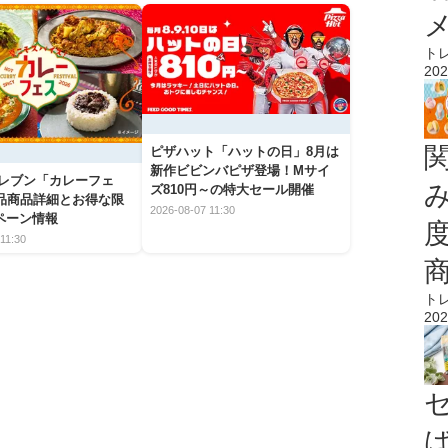
ト
202
ピザハット「ハットの日」8月は
新作ビビンバピザ登場！Mサイ
イレブン「カレーフェ
ズ810円～の特大セール開催
5品商品詳細とお得な限
2026-08-07 11:30
ペーン情報
11:30
ト
202