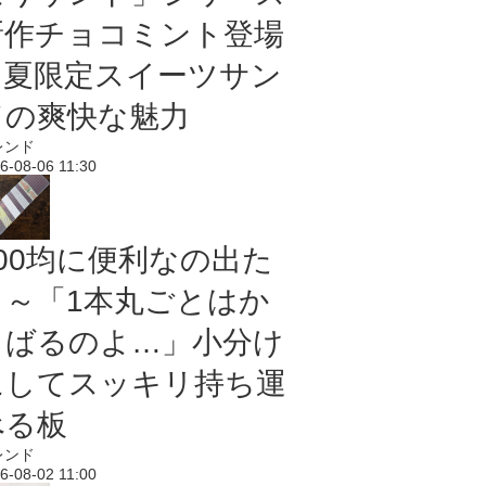
新作チョコミント登場
｜夏限定スイーツサン
ドの爽快な魅力
レンド
6-08-06 11:30
100均に便利なの出た
よ～「1本丸ごとはか
さばるのよ…」小分け
にしてスッキリ持ち運
べる板
レンド
6-08-02 11:00