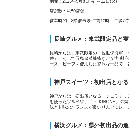
期間：2026年5月8日(金)～12日(火)
店舗数：約50店舗
営業時間：8階催事場 午前10時～午後7時
長崎グルメ：東武限定品と実
長崎からは、東武限定の「佐世保海軍ロ
丼」、そして五島鬼鯖棒鮨などが実演販
ーストビーフを使用した贅沢な一品で、
神戸スイーツ：初出店となる
神戸からは、初出店となる「ジェラテリ
を使ったソルベや、「TOKINONE」
味と甘味のバランスが良いりんごにレー
横浜グルメ：県外初出品の逸