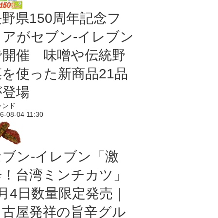
長野県150周年記念フ
ェアがセブン-イレブン
で開催 味噌や伝統野
菜を使った新商品21品
が登場
レンド
6-08-04 11:30
セブン-イレブン「激
辛！台湾ミンチカツ」
8月4日数量限定発売｜
名古屋発祥の旨辛グル