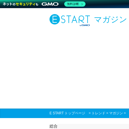
無料診断
マガジン
E START トップページ
>
トレンド
>
マガジン
総合