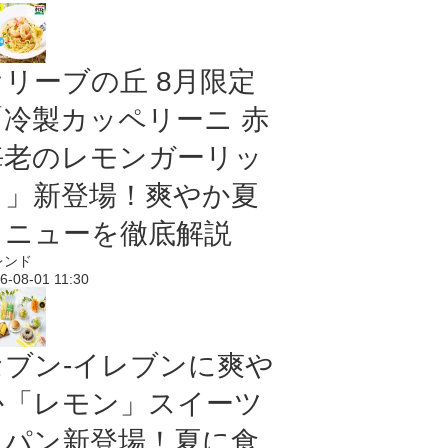
オリーブの丘 8月限定
「冷製カッペリーニ 赤
海老のレモンガーリッ
ク」新登場！爽やか夏
メニューを徹底解説
レンド
6-08-01 11:30
セブン‐イレブンに爽や
か「レモン」スイーツ
＆パン新登場！夏に食