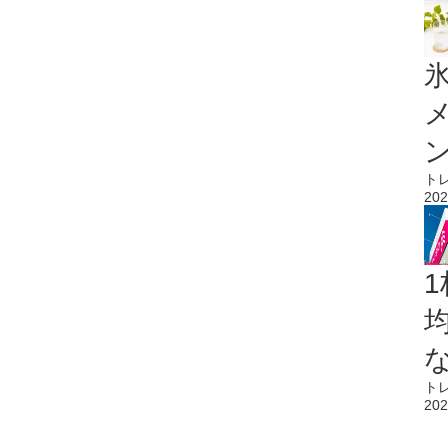
氷
ト
202
1
ト
202