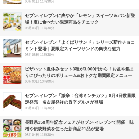
08月01日 11時30分
セブン‐イレブンに爽やか「レモン」スイーツ＆パン新登
場！夏に食べたい限定商品をチェック
08月03日 11時30分
セブン‐イレブン「よくばりサンド」シリーズ新作チョコ
ミント登場｜夏限定スイーツサンドの爽快な魅力
08月06日 11時30分
ピザハット夏休みセット3種が3,000円から！お盆や集ま
りにぴったりのボリューム&おトクな期間限定メニュー
08月03日 13時00分
セブン-イレブン「激辛！台湾ミンチカツ」8月4日数量限
定発売｜名古屋発祥の旨辛グルメが登場
08月03日 11時30分
長野県150周年記念フェアがセブン-イレブンで開催 味
噌や伝統野菜を使った新商品21品が登場
08月04日 11時30分