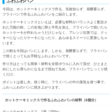
ふわふわパン
今回は、ホットケーキミックスで作る、失敗知らず、発酵要らず、
フライパンで作るふわふわパンをご紹介します。
ホットケーキミックスといえば、必要な材料がバランスよく配合さ
れた万能の粉。この生地に卵と牛乳を加え、フライパンで焼いたら
ホットケーキが作れちゃうだけじゃなく、アレンジ次第では、クッ
キーになったりケーキになったり、あらゆるスイーツに変身しちゃ
います。
この粉を今回はパンにします。しかも、発酵要らずで、フライパン
で焼くとってもお手軽なふわふわパンです。
作り方はとっても簡単！材料を全部ボウルに入れて混ぜ、ひとまと
めにしたら滑らかになるまで捏ねて丸め、フライパンでじっくり焼
くだけ。
ポイントは差し水。焼く時に、フライパンの中の蒸気を保つ事で、
ふわっふわのパンに焼き上がります。
ホットケーキミックスで作るふわふわパンの材料（6個分）
ホットケーキミックス 1袋（200g）