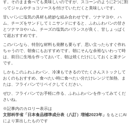
す。そのまま食べても美味しいのですが、スコーンのように2つに割
ってジャムやチョコソースを付けていただくと美味しいです。
甘いパンに塩気の具材も絶妙な組み合わせです。ツナマヨや、ハ
ム、チーズをサンドしてミニサンドにすると、ふわふわパンの甘さ
とツナマヨやハム、チーズの塩気のバランスが良く、甘しょっぱく
て超おすすめです。
このパンなら、特別な材料も発酵も要らず、思い立ったらすぐ作れ
ちゃうので、朝食にもおすすめです。朝にそんな余裕ないわって時
は、前日に生地を作っておいて、朝は焼くだけにしておくと楽チン
です。
しかもこのふわふわパン、冷凍もできるのでたくさんストックして
おくのもおすすめ。食べたい時に食べたい分だけレンジで加熱、ま
たは、フライパンでリベイクしてください。
ぜひ、フライパンでお手軽に作る、ふわふわパンを作ってみてくだ
さいね。
※記事内のカロリー表示は
文部科学省「日本食品標準成分表（八訂）増補2023年」
をもとにAI
により算出したものです