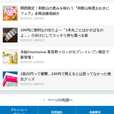
関西限定！和歌山の恵みを味わう『和歌山毎度おおきに
フェア』全商品徹底紹介
08月03日 11時30分
100均に便利なの出たよ～「1本丸ごとはかさばるの
よ…」小分けにしてスッキリ持ち運べる板
08月02日 11時00分
氷結®mottainai 富良野メロンがセブン‐イレブン限定で
新登場！
08月03日 11時30分
1枚22円って衝撃…100均で買えるとは思ってなかった衛
生グッズ
08月01日 11時00分
ページの先頭へ
プライバシー
利用規約
免責事項
ポリシー