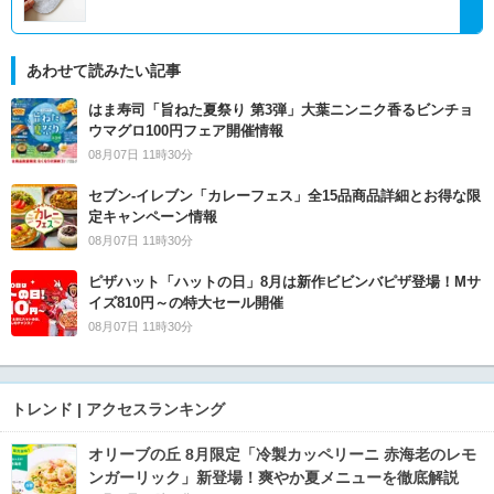
あわせて読みたい記事
はま寿司「旨ねた夏祭り 第3弾」大葉ニンニク香るビンチョ
ウマグロ100円フェア開催情報
08月07日 11時30分
セブン‐イレブン「カレーフェス」全15品商品詳細とお得な限
定キャンペーン情報
08月07日 11時30分
ピザハット「ハットの日」8月は新作ビビンバピザ登場！Mサ
イズ810円～の特大セール開催
08月07日 11時30分
トレンド | アクセスランキング
オリーブの丘 8月限定「冷製カッペリーニ 赤海老のレモ
ンガーリック」新登場！爽やか夏メニューを徹底解説