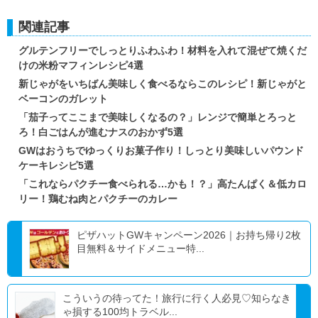
関連記事
グルテンフリーでしっとりふわふわ！材料を入れて混ぜて焼くだ
けの米粉マフィンレシピ4選
新じゃがをいちばん美味しく食べるならこのレシピ！新じゃがと
ベーコンのガレット
「茄子ってここまで美味しくなるの？」レンジで簡単とろっと
ろ！白ごはんが進むナスのおかず5選
GWはおうちでゆっくりお菓子作り！しっとり美味しいパウンド
ケーキレシピ5選
「これならパクチー食べられる…かも！？」高たんぱく＆低カロ
リー！鶏むね肉とパクチーのカレー
ピザハットGWキャンペーン2026｜お持ち帰り2枚
目無料＆サイドメニュー特...
こういうの待ってた！旅行に行く人必見♡知らなき
ゃ損する100均トラベル...