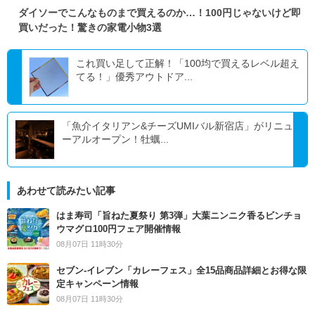
ダイソーでこんなものまで買えるのか…！100円じゃないけど即
買いだった！驚きの家電小物3選
これ買い足して正解！「100均で買えるレベル超え
てる！」優秀アウトドア...
「魚介イタリアン&チーズUMIバル新宿店」がリニュ
ーアルオープン！牡蠣...
あわせて読みたい記事
はま寿司「旨ねた夏祭り 第3弾」大葉ニンニク香るビンチョ
ウマグロ100円フェア開催情報
08月07日 11時30分
セブン‐イレブン「カレーフェス」全15品商品詳細とお得な限
定キャンペーン情報
08月07日 11時30分