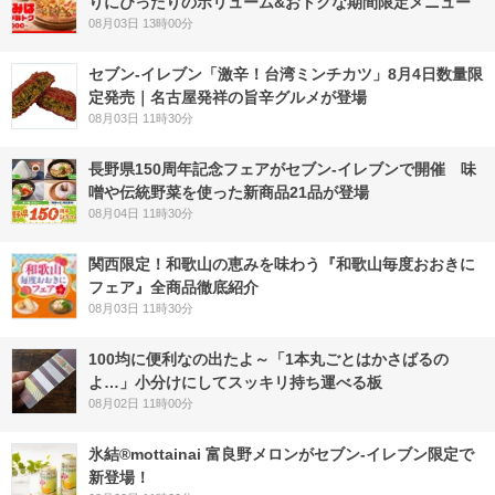
りにぴったりのボリューム&おトクな期間限定メニュー
08月03日 13時00分
セブン-イレブン「激辛！台湾ミンチカツ」8月4日数量限
定発売｜名古屋発祥の旨辛グルメが登場
08月03日 11時30分
長野県150周年記念フェアがセブン-イレブンで開催 味
噌や伝統野菜を使った新商品21品が登場
08月04日 11時30分
関西限定！和歌山の恵みを味わう『和歌山毎度おおきに
フェア』全商品徹底紹介
08月03日 11時30分
100均に便利なの出たよ～「1本丸ごとはかさばるの
よ…」小分けにしてスッキリ持ち運べる板
08月02日 11時00分
氷結®mottainai 富良野メロンがセブン‐イレブン限定で
新登場！