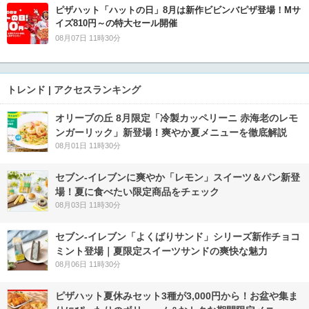
ピザハット「ハットの日」8月は新作ビビンバピザ登場！Mサ
イズ810円～の特大セール開催
08月07日 11時30分
トレンド | アクセスランキング
オリーブの丘 8月限定「冷製カッペリーニ 赤海老のレモ
ンガーリック」新登場！爽やか夏メニューを徹底解説
08月01日 11時30分
セブン‐イレブンに爽やか「レモン」スイーツ＆パン新登
場！夏に食べたい限定商品をチェック
08月03日 11時30分
セブン‐イレブン「よくばりサンド」シリーズ新作チョコ
ミント登場｜夏限定スイーツサンドの爽快な魅力
08月06日 11時30分
ピザハット夏休みセット3種が3,000円から！お盆や集ま