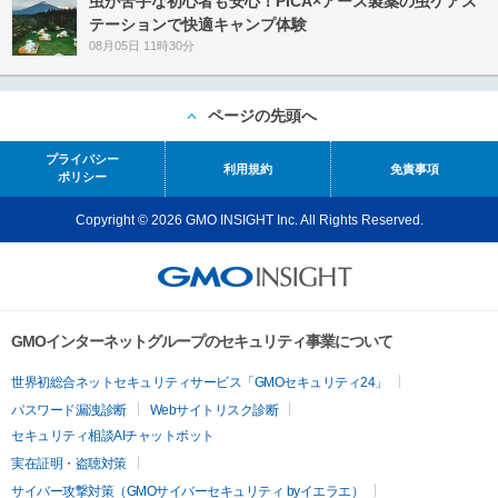
虫が苦手な初心者も安心！PICA×アース製薬の虫ケアス
テーションで快適キャンプ体験
08月05日 11時30分
ページの先頭へ
プライバシー
利用規約
免責事項
ポリシー
Copyright © 2026 GMO INSIGHT Inc. All Rights Reserved.
GMOインターネットグループのセキュリティ事業について
世界初総合ネットセキュリティサービス「GMOセキュリティ24」
パスワード漏洩診断
Webサイトリスク診断
セキュリティ相談AIチャットボット
実在証明・盗聴対策
サイバー攻撃対策（GMOサイバーセキュリティ byイエラエ）