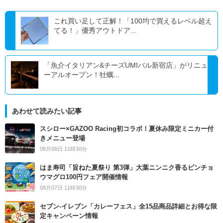
これ買い足して正解！「100均で買えるレベル超え
てる！」優秀アウトドア...
「魚介イタリアン&チーズUMIバル新宿店」がリニュ
ーアルオープン！牡蠣...
あわせて読みたい記事
スシロー×GAZOO Racing初コラボ！夏休み限定ミニカー付
きメニュー登場
08月08日 11時30分
はま寿司「旨ねた夏祭り 第3弾」大葉ニンニク香るビンチョ
ウマグロ100円フェア開催情報
08月07日 11時30分
セブン‐イレブン「カレーフェス」全15品商品詳細とお得な限
定キャンペーン情報