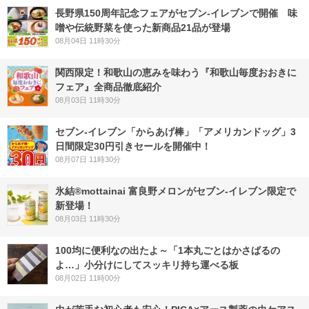
長野県150周年記念フェアがセブン-イレブンで開催 味
噌や伝統野菜を使った新商品21品が登場
08月04日 11時30分
関西限定！和歌山の恵みを味わう『和歌山毎度おおきに
フェア』全商品徹底紹介
08月03日 11時30分
セブン‐イレブン「からあげ棒」「アメリカンドッグ」3
日間限定30円引きセールを開催中！
08月07日 11時30分
氷結®mottainai 富良野メロンがセブン‐イレブン限定で
新登場！
08月03日 11時30分
100均に便利なの出たよ～「1本丸ごとはかさばるの
よ…」小分けにしてスッキリ持ち運べる板
08月02日 11時00分