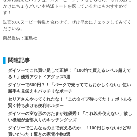
かけにちょうどいい本格派トートを探している方にもおすすめで
す！
誌面のスヌーピー特集と合わせて、ぜひ早めにチェックしてみてく
ださいね。
商品提供：宝島社
関連記事
ダイソーでこれ買い足して正解！「100均で買えるレベル超えて
る！」優秀アウトドアグッズ3選
ダイソーで300円？！「パークで売っててもおかしくない」使い
勝手も見栄えもバッチリなポーチ
セリアさんやってくれたな！「このタイプ待ってた！」ボトルを
賢く持ち歩ける便利ホルダー
ダイソーの変な形のおたまが超優秀！「これ以外使えない」欲し
い機能が全部入りのキッチングッズ
ダイソーでこんなものまで買えるのか…！100円じゃないけど即
買いだった！驚きの家電小物3選