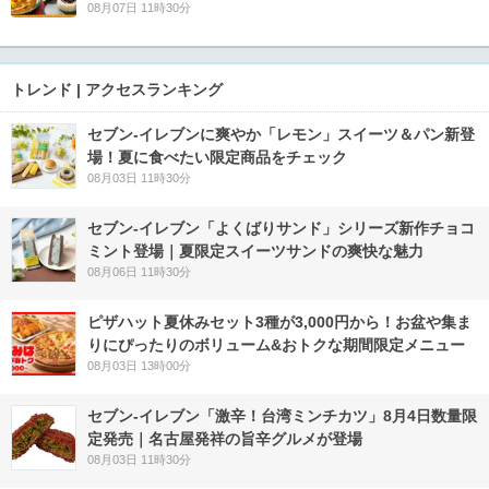
08月07日 11時30分
トレンド | アクセスランキング
セブン‐イレブンに爽やか「レモン」スイーツ＆パン新登
場！夏に食べたい限定商品をチェック
08月03日 11時30分
セブン‐イレブン「よくばりサンド」シリーズ新作チョコ
ミント登場｜夏限定スイーツサンドの爽快な魅力
08月06日 11時30分
ピザハット夏休みセット3種が3,000円から！お盆や集ま
りにぴったりのボリューム&おトクな期間限定メニュー
08月03日 13時00分
セブン-イレブン「激辛！台湾ミンチカツ」8月4日数量限
定発売｜名古屋発祥の旨辛グルメが登場
08月03日 11時30分