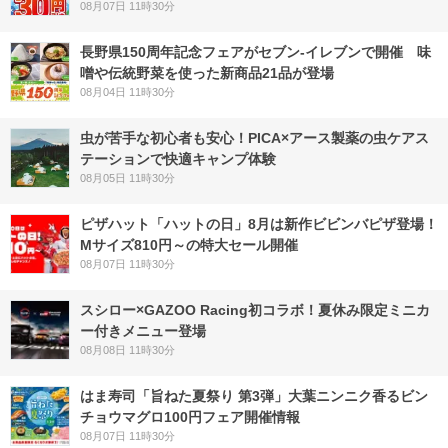
08月07日 11時30分
長野県150周年記念フェアがセブン-イレブンで開催 味
噌や伝統野菜を使った新商品21品が登場
08月04日 11時30分
虫が苦手な初心者も安心！PICA×アース製薬の虫ケアス
テーションで快適キャンプ体験
08月05日 11時30分
ピザハット「ハットの日」8月は新作ビビンバピザ登場！
Mサイズ810円～の特大セール開催
08月07日 11時30分
スシロー×GAZOO Racing初コラボ！夏休み限定ミニカ
ー付きメニュー登場
08月08日 11時30分
はま寿司「旨ねた夏祭り 第3弾」大葉ニンニク香るビン
チョウマグロ100円フェア開催情報
08月07日 11時30分