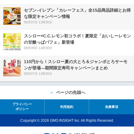
セブン‐イレブン「カレーフェス」全15品商品詳細とお得
な限定キャンペーン情報
08月07日 11時30分
スシロー×C.C.レモン初コラボ！夏限定「おいしーレモン
の甘酸っぱパフェ」新登場
08月09日 11時30分
110円から！スシロー夏の大とろ＆ジャンボとろサーモ
ンが登場―期間限定寿司キャンペーンまとめ
08月07日 11時30分
ページの先頭へ
プライバシー
利用規約
免責事項
ポリシー
Copyright © 2026 GMO INSIGHT Inc. All Rights Reserved.