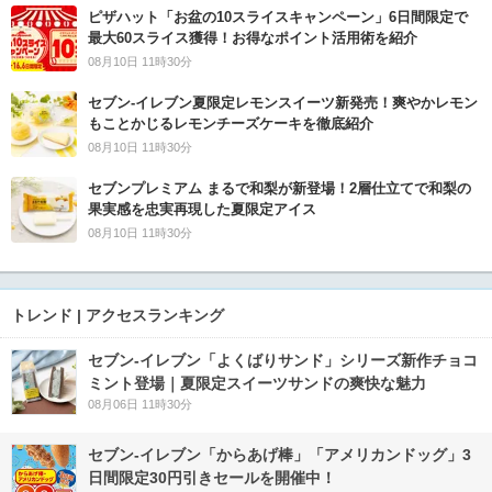
ピザハット「お盆の10スライスキャンペーン」6日間限定で
最大60スライス獲得！お得なポイント活用術を紹介
08月10日 11時30分
セブン‐イレブン夏限定レモンスイーツ新発売！爽やかレモン
もことかじるレモンチーズケーキを徹底紹介
08月10日 11時30分
セブンプレミアム まるで和梨が新登場！2層仕立てで和梨の
果実感を忠実再現した夏限定アイス
08月10日 11時30分
トレンド | アクセスランキング
セブン‐イレブン「よくばりサンド」シリーズ新作チョコ
ミント登場｜夏限定スイーツサンドの爽快な魅力
08月06日 11時30分
セブン‐イレブン「からあげ棒」「アメリカンドッグ」3
日間限定30円引きセールを開催中！