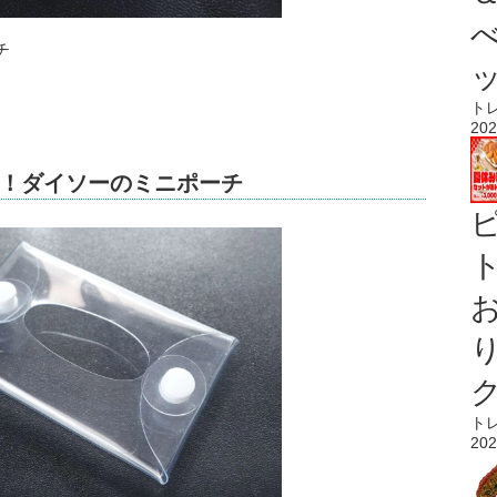
チ
ト
202
！ダイソーのミニポーチ
ト
ト
202