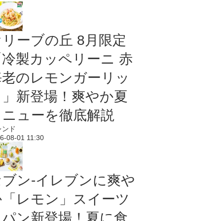
オリーブの丘 8月限定
「冷製カッペリーニ 赤
海老のレモンガーリッ
ク」新登場！爽やか夏
メニューを徹底解説
レンド
6-08-01 11:30
セブン‐イレブンに爽や
か「レモン」スイーツ
＆パン新登場！夏に食