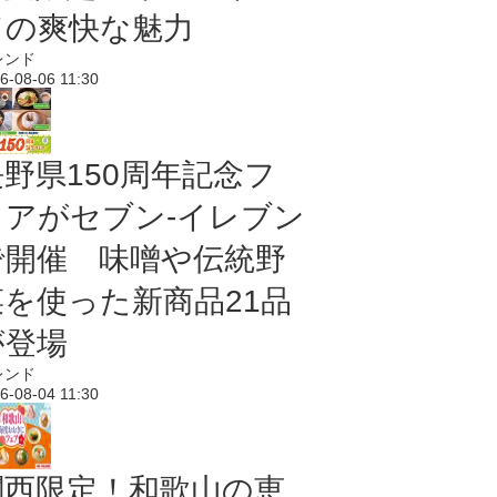
ドの爽快な魅力
レンド
6-08-06 11:30
長野県150周年記念フ
ェアがセブン-イレブン
で開催 味噌や伝統野
菜を使った新商品21品
が登場
レンド
6-08-04 11:30
関西限定！和歌山の恵