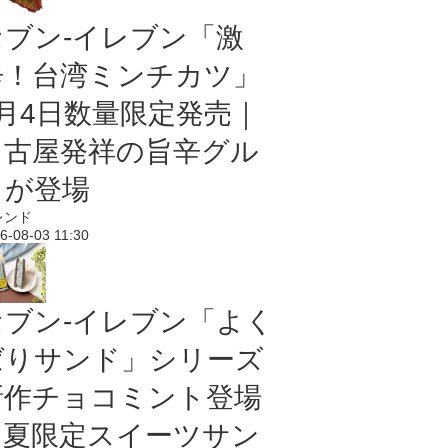
セブン-イレブン「激
辛！台湾ミンチカツ」
8月4日数量限定発売｜
名古屋発祥の旨辛グル
メが登場
レンド
6-08-03 11:30
セブン‐イレブン「よく
ばりサンド」シリーズ
新作チョコミント登場
｜夏限定スイーツサン