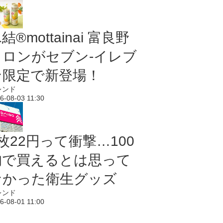
結®mottainai 富良野
メロンがセブン‐イレブ
ン限定で新登場！
レンド
6-08-03 11:30
枚22円って衝撃…100
均で買えるとは思って
なかった衛生グッズ
レンド
6-08-01 11:00