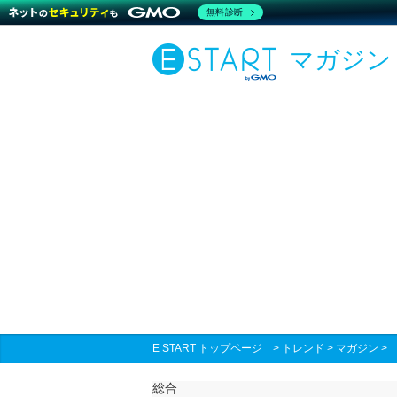
無料診断
マガジン
E START トップページ
>
トレンド
>
マガジン
総合