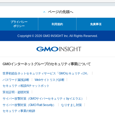
ページの先頭へ
プライバシー
利用規約
免責事項
ポリシー
Copyright © 2026 GMO INSIGHT Inc. All Rights Reserved.
GMOインターネットグループのセキュリティ事業について
世界初総合ネットセキュリティサービス「GMOセキュリティ24」
パスワード漏洩診断
Webサイトリスク診断
セキュリティ相談AIチャットボット
実在証明・盗聴対策
サイバー攻撃対策（GMOサイバーセキュリティ byイエラエ）
サイバー攻撃対策（GMO Flatt Security）
なりすまし対策
セキュリティ事業の軌跡