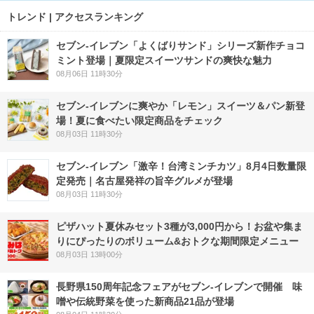
トレンド | アクセスランキング
セブン‐イレブン「よくばりサンド」シリーズ新作チョコ
ミント登場｜夏限定スイーツサンドの爽快な魅力
08月06日 11時30分
セブン‐イレブンに爽やか「レモン」スイーツ＆パン新登
場！夏に食べたい限定商品をチェック
08月03日 11時30分
セブン-イレブン「激辛！台湾ミンチカツ」8月4日数量限
定発売｜名古屋発祥の旨辛グルメが登場
08月03日 11時30分
ピザハット夏休みセット3種が3,000円から！お盆や集ま
りにぴったりのボリューム&おトクな期間限定メニュー
08月03日 13時00分
長野県150周年記念フェアがセブン-イレブンで開催 味
噌や伝統野菜を使った新商品21品が登場