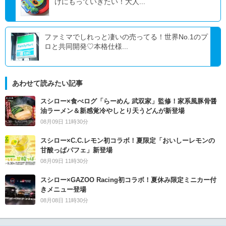
けにもっていきたい！大人...
ファミマでしれっと凄いの売ってる！世界No.1のプ
ロと共同開発♡本格仕様...
あわせて読みたい記事
スシロー×食べログ「らーめん 武双家」監修！家系風豚骨醤
油ラーメン＆新感覚冷やしとり天うどんが新登場
08月09日 11時30分
スシロー×C.C.レモン初コラボ！夏限定「おいしーレモンの
甘酸っぱパフェ」新登場
08月09日 11時30分
スシロー×GAZOO Racing初コラボ！夏休み限定ミニカー付
きメニュー登場
08月08日 11時30分