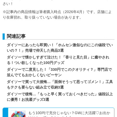
さい！
※記事内の商品情報は筆者購入時点（2026年4月）です。店舗によ
り在庫切れ、取り扱っていない場合があります。
関連記事
ダイソーにあったら即買い！「ホムセン激似なのにこの値段でい
いの？！」売場で仰天した商品3選
ダイソーで懐かしすぎて泣けた！「香りと見た目」に癒やされ
る！つい欲しくなった100円グッズ
ダイソーで二度見した！「330円でこのクオリティ？」専門店で
並んでてもおかしくないビーサン
ダイソーで買って大後悔…「面倒そうって思ってゴメン！」工具
もテクも要らない組み立て収納3選
ダイソーで後悔…「もっと早く買っておくべきだった」値段以上
に優秀！お洗濯グッズ3選
もう100均で充分じゃない？GWに大活躍♡お出か