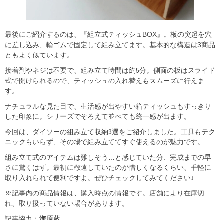
最後にご紹介するのは、『組立式ティッシュBOX』。板の突起を穴
に差し込み、輪ゴムで固定して組み立てます。基本的な構造は3商品
ともよく似ています。
接着剤やネジは不要で、組み立て時間は約5分。側面の板はスライド
式で開けられるので、ティッシュの入れ替えもスムーズに行えま
す。
ナチュラルな見た目で、生活感が出やすい箱ティッシュもすっきり
した印象に。シリーズでそろえて並べても統一感が出ます。
今回は、ダイソーの組み立て収納3選をご紹介しました。工具もテク
ニックもいらず、その場で組み立ててすぐ使えるのが魅力です。
組み立て式のアイテムは難しそう…と感じていた分、完成までの早
さに驚くはず。最初に敬遠していたのが惜しくなるくらい、手軽に
取り入れられて便利ですよ。ぜひチェックしてみてください♪
※記事内の商品情報は、購入時点の情報です。店舗により在庫切
れ、取り扱っていない場合があります。
記事協力：
海原藍