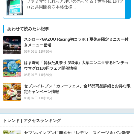
ファミマでしれっと凄いの売ってる！世界No.1のプ
ロと共同開発♡本格仕様...
あわせて読みたい記事
スシロー×GAZOO Racing初コラボ！夏休み限定ミニカー付
きメニュー登場
08月08日 11時30分
はま寿司「旨ねた夏祭り 第3弾」大葉ニンニク香るビンチョ
ウマグロ100円フェア開催情報
08月07日 11時30分
セブン‐イレブン「カレーフェス」全15品商品詳細とお得な限
定キャンペーン情報
08月07日 11時30分
トレンド | アクセスランキング
セブン‐イレブンに爽やか「レモン」スイーツ＆パン新登