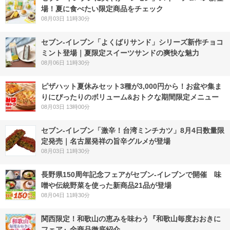
場！夏に食べたい限定商品をチェック
08月03日 11時30分
セブン‐イレブン「よくばりサンド」シリーズ新作チョコ
ミント登場｜夏限定スイーツサンドの爽快な魅力
08月06日 11時30分
ピザハット夏休みセット3種が3,000円から！お盆や集ま
りにぴったりのボリューム&おトクな期間限定メニュー
08月03日 13時00分
セブン-イレブン「激辛！台湾ミンチカツ」8月4日数量限
定発売｜名古屋発祥の旨辛グルメが登場
08月03日 11時30分
長野県150周年記念フェアがセブン-イレブンで開催 味
噌や伝統野菜を使った新商品21品が登場
08月04日 11時30分
関西限定！和歌山の恵みを味わう『和歌山毎度おおきに
フェア』全商品徹底紹介