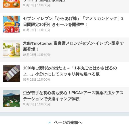
08月03日 11時30分
セブン‐イレブン「からあげ棒」「アメリカンドッグ」3
日間限定30円引きセールを開催中！
08月07日 11時30分
氷結®mottainai 富良野メロンがセブン‐イレブン限定で
新登場！
08月03日 11時30分
100均に便利なの出たよ～「1本丸ごとはかさばるの
よ…」小分けにしてスッキリ持ち運べる板
08月02日 11時00分
虫が苦手な初心者も安心！PICA×アース製薬の虫ケアス
テーションで快適キャンプ体験
08月05日 11時30分
ページの先頭へ