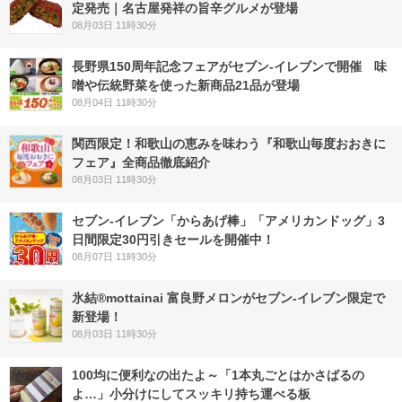
定発売｜名古屋発祥の旨辛グルメが登場
08月03日 11時30分
長野県150周年記念フェアがセブン-イレブンで開催 味
噌や伝統野菜を使った新商品21品が登場
08月04日 11時30分
関西限定！和歌山の恵みを味わう『和歌山毎度おおきに
フェア』全商品徹底紹介
08月03日 11時30分
セブン‐イレブン「からあげ棒」「アメリカンドッグ」3
日間限定30円引きセールを開催中！
08月07日 11時30分
氷結®mottainai 富良野メロンがセブン‐イレブン限定で
新登場！
08月03日 11時30分
100均に便利なの出たよ～「1本丸ごとはかさばるの
よ…」小分けにしてスッキリ持ち運べる板