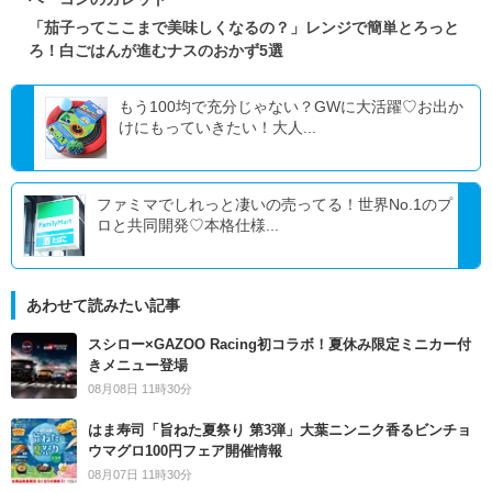
「茄子ってここまで美味しくなるの？」レンジで簡単とろっと
ろ！白ごはんが進むナスのおかず5選
もう100均で充分じゃない？GWに大活躍♡お出か
けにもっていきたい！大人...
ファミマでしれっと凄いの売ってる！世界No.1のプ
ロと共同開発♡本格仕様...
あわせて読みたい記事
スシロー×GAZOO Racing初コラボ！夏休み限定ミニカー付
きメニュー登場
08月08日 11時30分
はま寿司「旨ねた夏祭り 第3弾」大葉ニンニク香るビンチョ
ウマグロ100円フェア開催情報
08月07日 11時30分