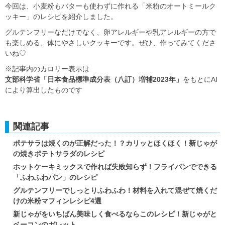
今回は、小麦粉もバターも使わずに作れる「米粉のオートミールク
ッキー」のレシピを紹介しました。
グルテンフリーなだけでなく、卵アレルギーや乳アレルギーの方で
も楽しめる、体にやさしいクッキーです。ぜひ、作ってみてくださ
いね♡
※記事内のカロリー表示は
文部科学省「日本食品標準成分表（八訂）増補2023年」
をもとにAI
により算出したものです
関連記事
ポテサラは焼くのが正解だった！？カリッとほくほく！新じゃが
の焼きポテトサラダのレシピ
ホットケーキミックスで作れば失敗知らず！フライパンでできる
「ふわふわパン」のレシピ
グルテンフリーでしっとりふわふわ！材料を入れて混ぜて焼くだ
けの米粉マフィンレシピ4選
新じゃがをいちばん美味しく食べるならこのレシピ！新じゃがと
ベーコンのガレット