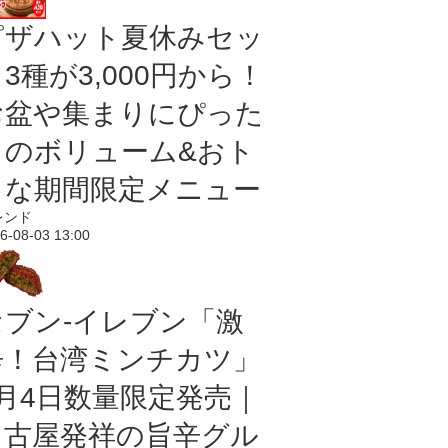
ピザハット夏休みセッ
3種が3,000円から！
お盆や集まりにぴった
りのボリューム&おト
クな期間限定メニュー
レンド
6-08-03 13:00
セブン-イレブン「激
辛！台湾ミンチカツ」
8月4日数量限定発売｜
名古屋発祥の旨辛グル