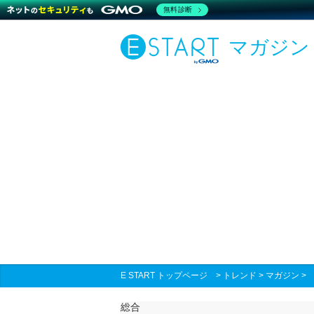
無料診断
マガジン
E START トップページ
>
トレンド
>
マガジン
総合