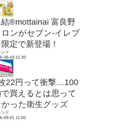
結®mottainai 富良野
メロンがセブン‐イレブ
ン限定で新登場！
レンド
6-08-03 11:30
枚22円って衝撃…100
均で買えるとは思って
なかった衛生グッズ
レンド
6-08-01 11:00