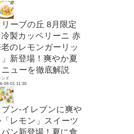
オリーブの丘 8月限定
「冷製カッペリーニ 赤
海老のレモンガーリッ
ク」新登場！爽やか夏
メニューを徹底解説
レンド
6-08-01 11:30
セブン‐イレブンに爽や
か「レモン」スイーツ
＆パン新登場！夏に食