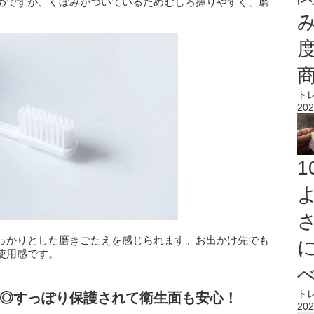
めですが、くぼみがついているためむしろ握りやすく、磨
ト
202
っかりとした磨きごたえを感じられます。お出かけ先でも
使用感です。
ト
◎すっぽり保護されて衛生面も安心！
202