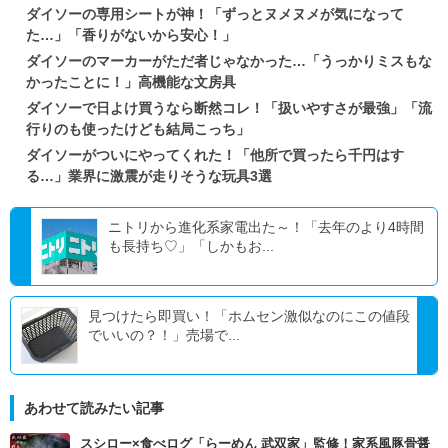
ダイソーの専用シートが神！「ずっとヌメヌメが気になって
た…」「香りがないから安心！」
ダイソーのマーカーがただ者じゃなかった…「うっかりミスもな
かったことに！」高機能な文房具
ダイソーで日よけ買うなら断然コレ！「扱いやすさが最強」「流
行りのも使ったけども結局こっち」
ダイソーがついにやってくれた！「他所で買ったら千円はす
る…」業界に激震が走りそうな玩具3選
ニトリから進化系家電出た～！「去年のより4時間
も長持ち♡」「しかもお...
見つけたら即買い！「ホムセン激似なのにこの値段
でいいの？！」売場で...
あわせて読みたい記事
スシロー×食べログ「らーめん 武双家」監修！家系風豚骨醤