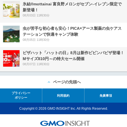
氷結®mottainai 富良野メロンがセブン‐イレブン限定で
新登場！
08月03日 11時30分
虫が苦手な初心者も安心！PICA×アース製薬の虫ケアス
テーションで快適キャンプ体験
08月05日 11時30分
ピザハット「ハットの日」8月は新作ビビンバピザ登場！
Mサイズ810円～の特大セール開催
08月07日 11時30分
ページの先頭へ
プライバシー
利用規約
免責事項
ポリシー
Copyright © 2026 GMO INSIGHT Inc. All Rights Reserved.