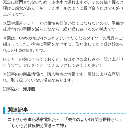
完全に密閉されないため、多少水は漏れますが、その分強く握ると
弾ける感覚があり、キャッチボールのように投げ合うだけでも盛り
上がります。
水辺や屋外レジャーとの相性も◎使い捨てにならないので、準備や
後片付けの手間を減らしながら、繰り返し遊べるのが魅力です。
今回は、GWのお出かけに持っていきたくなるダイソーの玩具をご
紹介しました。準備に手間をかけずに、取り出してすぐ遊び始めら
れるのも魅力のひとつ。
レジャーの前にそろえておくと、お出かけの楽しみが一段と上がり
そうです。ぜひダイソーでチェックしてみてください♪
※記事内の商品情報は、購入時点の情報です。店舗により在庫切
れ、取り扱っていない場合があります。
記事協力：
海原藍
関連記事
ニトリから進化系家電出た～！「去年のより4時間も長持ち♡」
「しかもお値段据え置きって神」