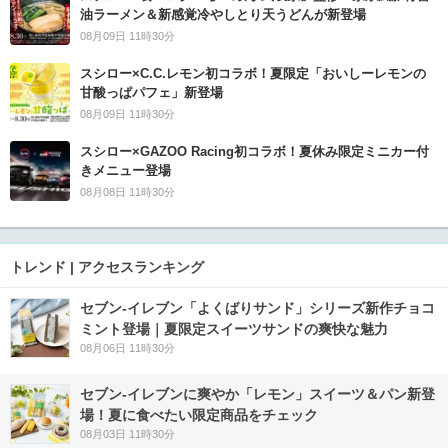
油ラーメン＆新感覚冷やしとり天うどんが新登場
08月09日 11時30分
スシロー×C.C.レモン初コラボ！夏限定「おいしーレモンの
甘酸っぱパフェ」新登場
08月09日 11時30分
スシロー×GAZOO Racing初コラボ！夏休み限定ミニカー付
きメニュー登場
08月08日 11時30分
トレンド | アクセスランキング
セブン‐イレブン「よくばりサンド」シリーズ新作チョコ
ミント登場｜夏限定スイーツサンドの爽快な魅力
08月06日 11時30分
セブン‐イレブンに爽やか「レモン」スイーツ＆パン新登
場！夏に食べたい限定商品をチェック
08月03日 11時30分