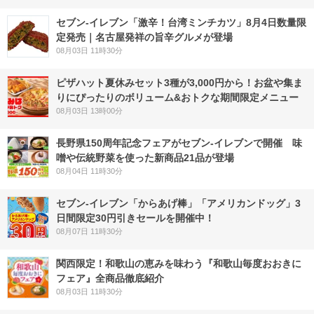
セブン-イレブン「激辛！台湾ミンチカツ」8月4日数量限
定発売｜名古屋発祥の旨辛グルメが登場
08月03日 11時30分
ピザハット夏休みセット3種が3,000円から！お盆や集ま
りにぴったりのボリューム&おトクな期間限定メニュー
08月03日 13時00分
長野県150周年記念フェアがセブン-イレブンで開催 味
噌や伝統野菜を使った新商品21品が登場
08月04日 11時30分
セブン‐イレブン「からあげ棒」「アメリカンドッグ」3
日間限定30円引きセールを開催中！
08月07日 11時30分
関西限定！和歌山の恵みを味わう『和歌山毎度おおきに
フェア』全商品徹底紹介
08月03日 11時30分