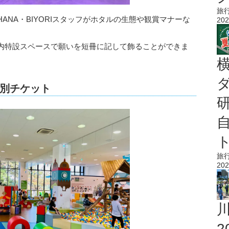
旅
NA・BIYORIスタッフがホタルの生態や観賞マナーな
202
内特設スペースで願いを短冊に記して飾ることができま
別チケット
旅
202