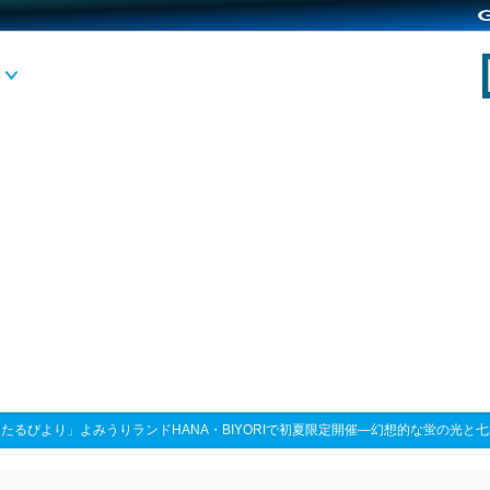
たるびより」よみうりランドHANA・BIYORIで初夏限定開催―幻想的な蛍の光と