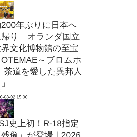
約200年ぶりに日本へ
里帰り オランダ国立
世界文化博物館の至宝
「OTEMAE～ブロムホ
フ 茶道を愛した異邦人
～」
行
6-08-02 15:00
SJ史上初！R-18指定
残像」が登場｜2026