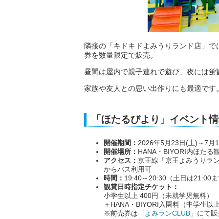
隣接の「キドキドよみうりランド店」では、
券を数量限定で販売。
昼間は屋内で親子連れで遊び、夜には蛍
家族や友人との思い出作りにも最適です
「ほたるびより」イベント情
開催期間：
2026年5月23日(土)～7月
開催場所：
HANA・BIYORI内ほ
アクセス：
京王線「京王よみうりラ
からバス利用可
時間：
19:40～20:30（土日は21:00
観賞日時指定チケット：
小学生以上 400円（未就学児無料）
＋HANA・BIYORI入園料（中学生以
※前売券は「
よみランCLUB
」にて販