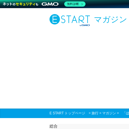
無料診断
マガジン
E START トップページ
>
旅行
>
マガジン
>
「ほ
総合