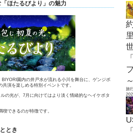
包む「ほたるびより」の魅力
BIYORI園内の井戸水が流れる小川を舞台に、ゲンジボ
の共演を楽しめる特別イベントです。
旅
202
タルの光が、7月に向けてはより淡く情緒的なヘイケボタ
で満喫できるのが特徴です。
U
ととき
「