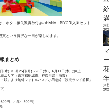
ホタル優先観賞券付きのHANA・BIYORI入園セット
旅
202
観賞という贅沢な一日が楽しめます。
。
報まとめ
花
1日(水) ※5月25日(月)～28日(木)、6月11日(木)は休止
たる観賞エリア（東京都稲城市、神奈川県川崎市）
ンド駅」より無料シャトルバス／小田急線「読売ランド前駅」
旅
まで）
202
上800円、小学生500円）
売