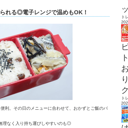
られる◎電子レンジで温めもOK！
ト
202
ト
ト
202
て便利。その日のメニューに合わせて、おかずとご飯のバ
無理なく入り持ち運びしやすいのも◎