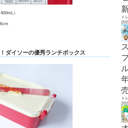
00mL）
ト
202
6cm
！ダイソーの優秀ランチボックス
ル
ト
202