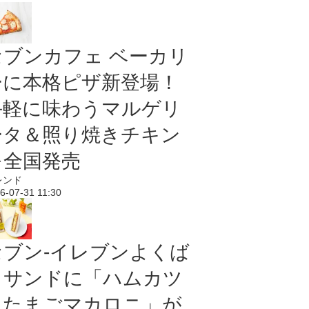
セブンカフェ ベーカリ
ーに本格ピザ新登場！
手軽に味わうマルゲリ
ータ＆照り焼きチキン
を全国発売
レンド
6-07-31 11:30
セブン‐イレブンよくば
りサンドに「ハムカツ
＆たまごマカロニ」が