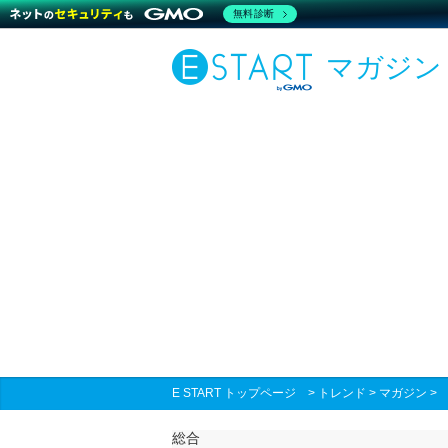
無料診断
マガジン
E START トップページ
>
トレンド
>
マガジン
総合