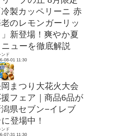
「冷製カッペリーニ 赤
海老のレモンガーリッ
ク」新登場！爽やか夏
メニューを徹底解説
レンド
6-08-01 11:30
長岡まつり大花火大会
応援フェア｜商品6品が
新潟県セブン−イレブ
ンに登場中！
レンド
6-07-31 11:30