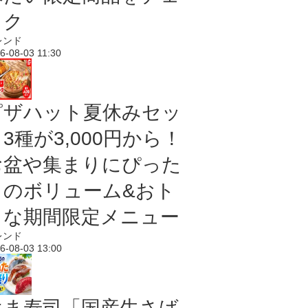
ック
レンド
6-08-03 11:30
ピザハット夏休みセッ
3種が3,000円から！
お盆や集まりにぴった
りのボリューム&おト
クな期間限定メニュー
レンド
6-08-03 13:00
はま寿司「国産生さば