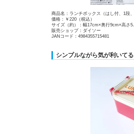
商品名：ランチボックス（はし付、1段、4
価格：￥220（税込）
サイズ（約）：幅17cm×奥行9cm×高さ5.
販売ショップ：ダイソー
JANコード：4984355715481
シンプルながら気が利いてる