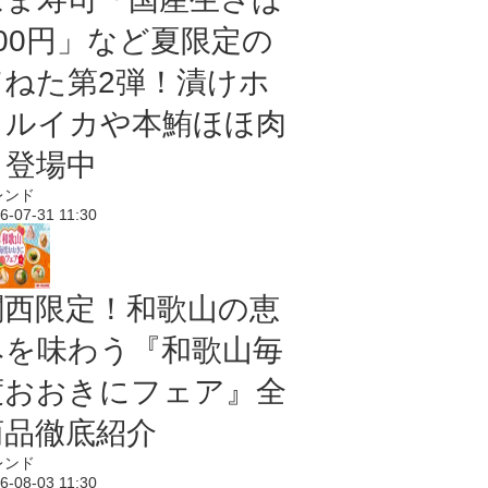
100円」など夏限定の
旨ねた第2弾！漬けホ
タルイカや本鮪ほほ肉
も登場中
レンド
6-07-31 11:30
関西限定！和歌山の恵
みを味わう『和歌山毎
度おおきにフェア』全
商品徹底紹介
レンド
6-08-03 11:30