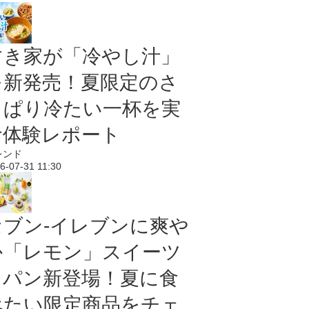
すき家が「冷やし汁」
を新発売！夏限定のさ
っぱり冷たい一杯を実
食体験レポート
レンド
6-07-31 11:30
セブン‐イレブンに爽や
か「レモン」スイーツ
＆パン新登場！夏に食
べたい限定商品をチェ