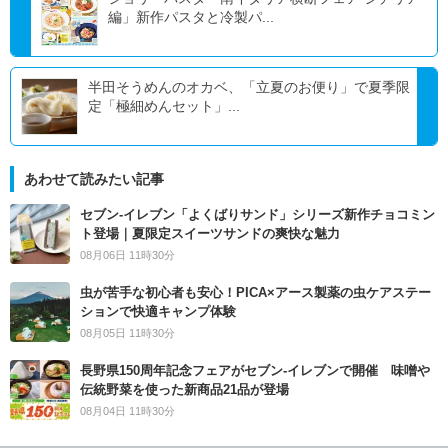
編」新作パスタと冷製パ...
半田そうめんのオカベ、「立夏のお便り」で夏季限
定「極細めんセット」...
あわせて読みたい記事
セブン‐イレブン「よくばりサンド」シリーズ新作チョコミン
ト登場｜夏限定スイーツサンドの爽快な魅力
08月06日 11時30分
虫が苦手な初心者も安心！PICA×アース製薬の虫ケアステー
ションで快適キャンプ体験
08月05日 11時30分
長野県150周年記念フェアがセブン-イレブンで開催 味噌や
伝統野菜を使った新商品21品が登場
08月04日 11時30分