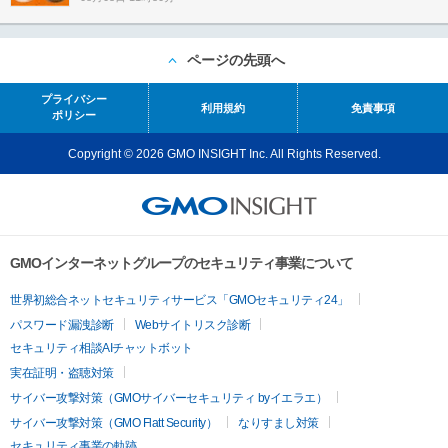
ページの先頭へ
プライバシー
利用規約
免責事項
ポリシー
Copyright © 2026 GMO INSIGHT Inc. All Rights Reserved.
GMOインターネットグループのセキュリティ事業について
世界初総合ネットセキュリティサービス「GMOセキュリティ24」
パスワード漏洩診断
Webサイトリスク診断
セキュリティ相談AIチャットボット
実在証明・盗聴対策
サイバー攻撃対策（GMOサイバーセキュリティ byイエラエ）
サイバー攻撃対策（GMO Flatt Security）
なりすまし対策
セキュリティ事業の軌跡