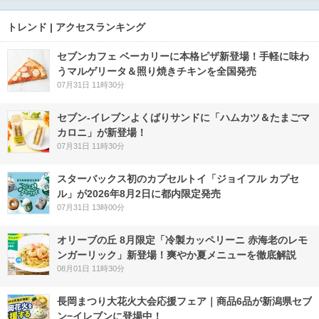
トレンド | アクセスランキング
セブンカフェ ベーカリーに本格ピザ新登場！手軽に味わ
うマルゲリータ＆照り焼きチキンを全国発売
07月31日 11時30分
セブン‐イレブンよくばりサンドに「ハムカツ＆たまごマ
カロニ」が新登場！
07月31日 11時30分
スターバックス初のカプセルトイ「ジョイフル カプセ
ル」が2026年8月2日に都内限定発売
07月31日 13時00分
オリーブの丘 8月限定「冷製カッペリーニ 赤海老のレモ
ンガーリック」新登場！爽やか夏メニューを徹底解説
08月01日 11時30分
長岡まつり大花火大会応援フェア｜商品6品が新潟県セブ
ン−イレブンに登場中！