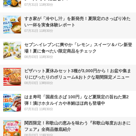
07月31日 11時30分
すき家が「冷やし汁」を新発売！夏限定のさっぱり冷た
い一杯を実食体験レポート
07月31日 11時30分
セブン‐イレブンに爽やか「レモン」スイーツ＆パン新登
場！夏に食べたい限定商品をチェック
08月03日 11時30分
ピザハット夏休みセット3種が3,000円から！お盆や集ま
りにぴったりのボリューム&おトクな期間限定メニュー
08月03日 13時00分
はま寿司「国産生さば 100円」など夏限定の旨ねた第2
弾！漬けホタルイカや本鮪ほほ肉も登場中
07月31日 11時30分
関西限定！和歌山の恵みを味わう『和歌山毎度おおきに
フェア』全商品徹底紹介
08月03日 11時30分