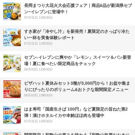
長岡まつり大花火大会応援フェア｜商品6品が新潟県セブ
ン−イレブンに登場中！
07月31日 11時30分
すき家が「冷やし汁」を新発売！夏限定のさっぱり冷た
い一杯を実食体験レポート
07月31日 11時30分
セブン‐イレブンに爽やか「レモン」スイーツ＆パン新登
場！夏に食べたい限定商品をチェック
08月03日 11時30分
ピザハット夏休みセット3種が3,000円から！お盆や集ま
りにぴったりのボリューム&おトクな期間限定メニュー
08月03日 13時00分
はま寿司「国産生さば 100円」など夏限定の旨ねた第2
弾！漬けホタルイカや本鮪ほほ肉も登場中
07月31日 11時30分
関西限定！和歌山の恵みを味わう『和歌山毎度おおきに