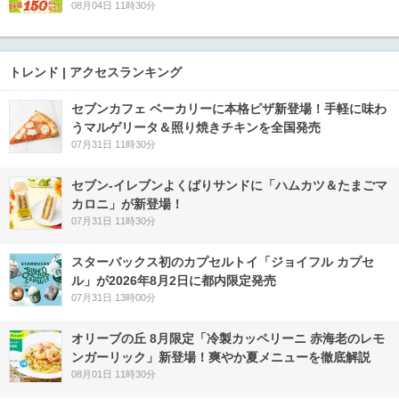
08月04日 11時30分
トレンド | アクセスランキング
セブンカフェ ベーカリーに本格ピザ新登場！手軽に味わ
うマルゲリータ＆照り焼きチキンを全国発売
07月31日 11時30分
セブン‐イレブンよくばりサンドに「ハムカツ＆たまごマ
カロニ」が新登場！
07月31日 11時30分
スターバックス初のカプセルトイ「ジョイフル カプセ
ル」が2026年8月2日に都内限定発売
07月31日 13時00分
オリーブの丘 8月限定「冷製カッペリーニ 赤海老のレモ
ンガーリック」新登場！爽やか夏メニューを徹底解説
08月01日 11時30分