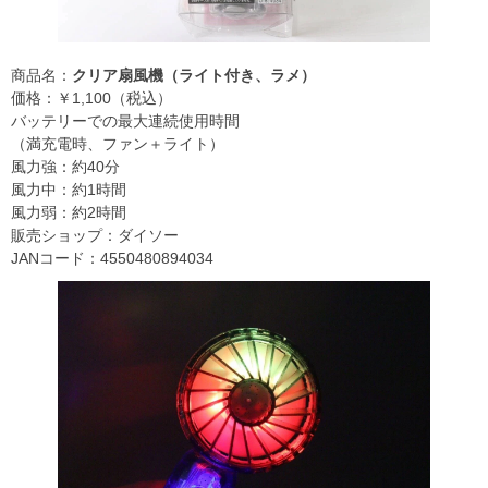
商品名：
クリア扇風機（ライト付き、ラメ）
価格：￥1,100（税込）
バッテリーでの最大連続使用時間
（満充電時、ファン＋ライト）
風力強：約40分
風力中：約1時間
風力弱：約2時間
販売ショップ：ダイソー
JANコード：4550480894034