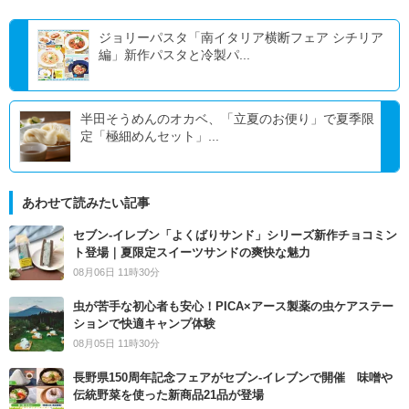
ジョリーパスタ「南イタリア横断フェア シチリア
編」新作パスタと冷製パ...
半田そうめんのオカベ、「立夏のお便り」で夏季限
定「極細めんセット」...
あわせて読みたい記事
セブン‐イレブン「よくばりサンド」シリーズ新作チョコミン
ト登場｜夏限定スイーツサンドの爽快な魅力
08月06日 11時30分
虫が苦手な初心者も安心！PICA×アース製薬の虫ケアステー
ションで快適キャンプ体験
08月05日 11時30分
長野県150周年記念フェアがセブン-イレブンで開催 味噌や
伝統野菜を使った新商品21品が登場