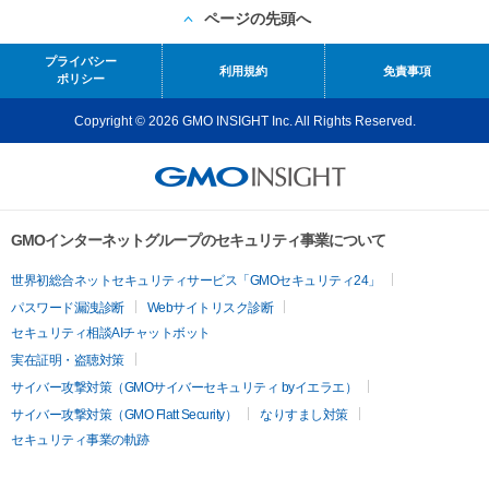
ページの先頭へ
プライバシー
利用規約
免責事項
ポリシー
Copyright © 2026 GMO INSIGHT Inc. All Rights Reserved.
GMOインターネットグループのセキュリティ事業について
世界初総合ネットセキュリティサービス「GMOセキュリティ24」
パスワード漏洩診断
Webサイトリスク診断
セキュリティ相談AIチャットボット
実在証明・盗聴対策
サイバー攻撃対策（GMOサイバーセキュリティ byイエラエ）
サイバー攻撃対策（GMO Flatt Security）
なりすまし対策
セキュリティ事業の軌跡