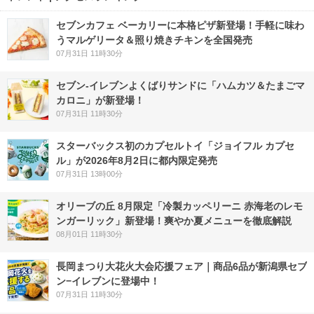
セブンカフェ ベーカリーに本格ピザ新登場！手軽に味わ
うマルゲリータ＆照り焼きチキンを全国発売
07月31日 11時30分
セブン‐イレブンよくばりサンドに「ハムカツ＆たまごマ
カロニ」が新登場！
07月31日 11時30分
スターバックス初のカプセルトイ「ジョイフル カプセ
ル」が2026年8月2日に都内限定発売
07月31日 13時00分
オリーブの丘 8月限定「冷製カッペリーニ 赤海老のレモ
ンガーリック」新登場！爽やか夏メニューを徹底解説
08月01日 11時30分
長岡まつり大花火大会応援フェア｜商品6品が新潟県セブ
ン−イレブンに登場中！
07月31日 11時30分