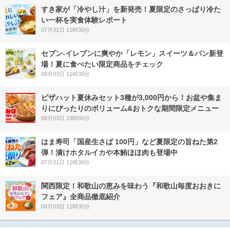
すき家が「冷やし汁」を新発売！夏限定のさっぱり冷た
い一杯を実食体験レポート
07月31日 11時30分
セブン‐イレブンに爽やか「レモン」スイーツ＆パン新登
場！夏に食べたい限定商品をチェック
08月03日 11時30分
ピザハット夏休みセット3種が3,000円から！お盆や集ま
りにぴったりのボリューム&おトクな期間限定メニュー
08月03日 13時00分
はま寿司「国産生さば 100円」など夏限定の旨ねた第2
弾！漬けホタルイカや本鮪ほほ肉も登場中
07月31日 11時30分
関西限定！和歌山の恵みを味わう『和歌山毎度おおきに
フェア』全商品徹底紹介
08月03日 11時30分