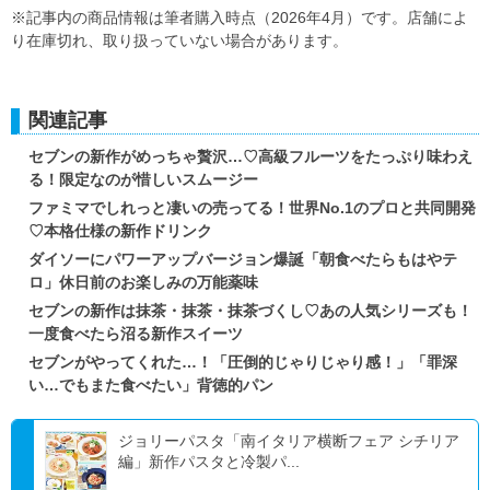
※記事内の商品情報は筆者購入時点（2026年4月）です。店舗によ
り在庫切れ、取り扱っていない場合があります。
関連記事
セブンの新作がめっちゃ贅沢…♡高級フルーツをたっぷり味わえ
る！限定なのが惜しいスムージー
ファミマでしれっと凄いの売ってる！世界No.1のプロと共同開発
♡本格仕様の新作ドリンク
ダイソーにパワーアップバージョン爆誕「朝食べたらもはやテ
ロ」休日前のお楽しみの万能薬味
セブンの新作は抹茶・抹茶・抹茶づくし♡あの人気シリーズも！
一度食べたら沼る新作スイーツ
セブンがやってくれた…！「圧倒的じゃりじゃり感！」「罪深
い…でもまた食べたい」背徳的パン
ジョリーパスタ「南イタリア横断フェア シチリア
編」新作パスタと冷製パ...