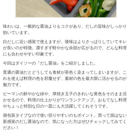
味わいは、一般的な醤油よりもコクがあり、だしの旨味がしっかり
効いています。
白だしに近い感覚で使えますが、後味はよりさっぱりしていてキレ
が良いのが特徴。濃すぎず軽やかな余韻が広がるので、どんな料理
にも合わせやすい印象です。
今回はダイソーの『だし醤油』をご紹介しました。
普通の醤油だとどうしても食材が茶色く染まってしまいますが、こ
れを使えば料理の色を邪魔せず、素材の色を最大限に活かせるのが
魅力です。
ピーマンの鮮やかな緑や、厚焼き玉子のきれいな黄色をそのまま活
かせるので、料理の仕上がりがワンランクアップ。おもてなし料理
やちょっと特別な日の一皿にも大活躍してくれそうです。
個包装タイプなので使い切りやすいのもポイント。買って損はない
新感覚のだし醤油なので、気になった方はぜひチェックしてみてく
ださい！