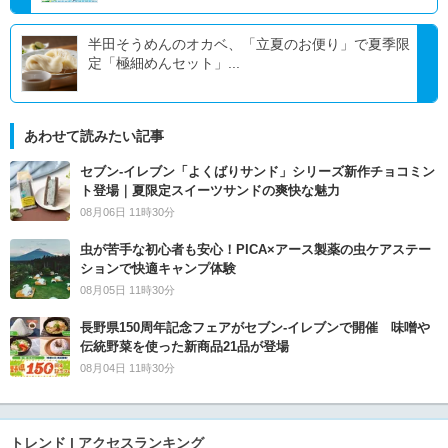
半田そうめんのオカベ、「立夏のお便り」で夏季限
定「極細めんセット」...
あわせて読みたい記事
セブン‐イレブン「よくばりサンド」シリーズ新作チョコミン
ト登場｜夏限定スイーツサンドの爽快な魅力
08月06日 11時30分
虫が苦手な初心者も安心！PICA×アース製薬の虫ケアステー
ションで快適キャンプ体験
08月05日 11時30分
長野県150周年記念フェアがセブン-イレブンで開催 味噌や
伝統野菜を使った新商品21品が登場
08月04日 11時30分
トレンド | アクセスランキング