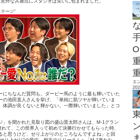
、意外な共通点にスタジオは笑いに包まれました。
テージ”
O
エ
202
ーにちなんだ質問も。ダービー馬のように最も輝いていた
ーの池田直人さんを挙げ、「単純に肌ツヤが輝いていま
。体調が良くないと輝かない。一際輝いていました」とコ
ジ」を聞かれた見取り図の盛山晋太郎さんは、M-1グラン
に憧れて、この世界入って初めて決勝行かせてもらった時、
ると思うけど、せり上がりのところなんですよね」と回
せり上がり”の最中、相方のリリーさんへ「M-1来たな」