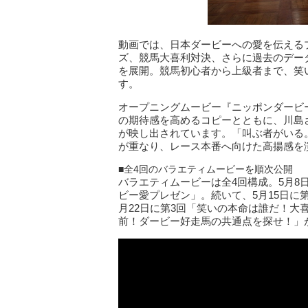
動画では、日本ダービーへの愛を伝える
ズ、競馬大喜利対決、さらに過去のデー
を展開。競馬初心者から上級者まで、笑
す。
オープニングムービー『ニッポンダービ
の期待感を高めるコピーとともに、川島
が映し出されています。「叫ぶ者がいる
が重なり、レース本番へ向けた高揚感を
■全4回のバラエティムービーを順次公開
バラエティムービーは全4回構成。5月8
ビー愛プレゼン」。続いて、5月15日に
月22日に第3回「笑いの本命は誰だ！大
前！ダービー好走馬の共通点を探せ！」