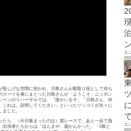
2
エ
202
が怪しげな空間に招かれ、川島さんが舵取り役として待ち
のスーツを身にまとった川島さんが「ようこそ、ニッポン
シーンのリハーサルでは、「誰かいるぞ」「川島さん、何
、これは。説明してください」といったツッコミが次々に
しました。
ったら、（今日集まったのは）賞レースで、あと一歩で負
エ
。出演者たちからは「ほんまや、届かんかった」「3着と
202