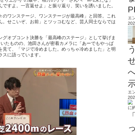
んですよ。一言返せよ」と振り返り、笑いを誘いました。
々のワンステージ、ワンステージが最高峰」と回答。これ
エ
ん。せこいぞ、お前」とツッコむなど、芸人同士ならでは
202
ングオブコント決勝を「最高峰のステージ」として挙げま
ていたものの、池田さんが密着カメラに「あーでもやっぱ
を見て、「マジで冷めました。めっちゃ冷めました」と明
ラスに語っています。
エ
202