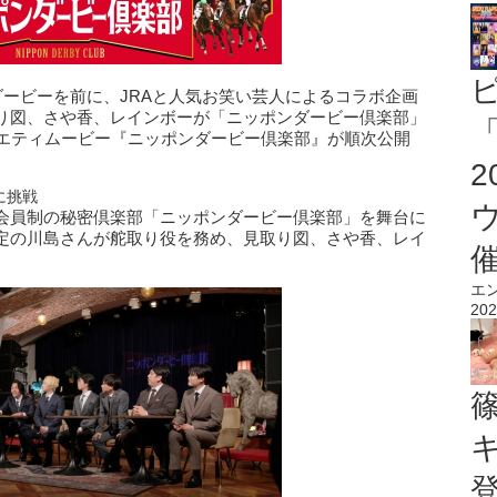
ダービーを前に、JRAと人気お笑い芸人によるコラボ企画
り図、さや香、レインボーが「ニッポンダービー倶楽部」
「
ラエティムービー『ニッポンダービー倶楽部』が順次公開
に挑戦
会員制の秘密倶楽部「ニッポンダービー倶楽部」を舞台に
設定の川島さんが舵取り役を務め、見取り図、さや香、レイ
エ
202