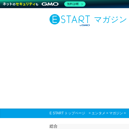
無料診断
マガジン
E START トップページ
>
エンタメ
>
マガジン
総合