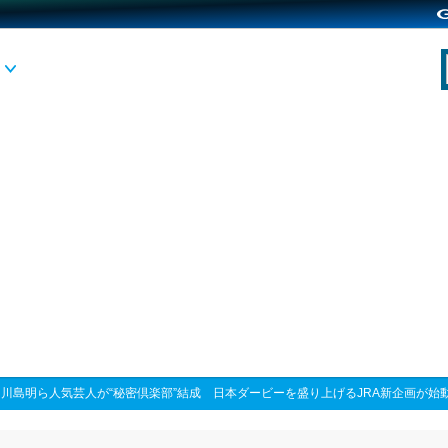
>
川島明ら人気芸人が“秘密倶楽部”結成 日本ダービーを盛り上げるJRA新企画が始