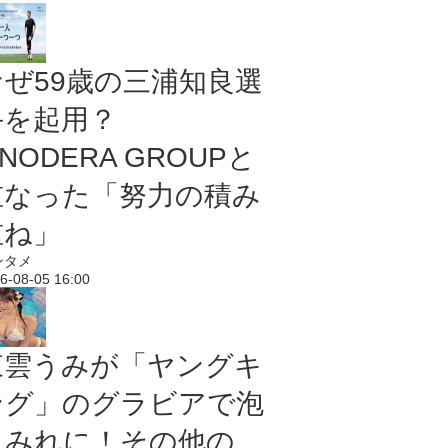
なぜ59歳の三浦知良選
手を起用？
NODERA GROUPと
重なった「努力の積み
重ね」
ンタメ
6-08-05 16:00
東雲うみが「ヤングキ
ング」のグラビアで泡
まみれに！その他の