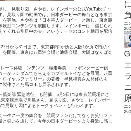
し、見取り図、さや香、レインボーの公式YouTubeチャ
す。見取り図の動画では、日本ダービーの舞台となる東京
」を実施。さや香は「日本芸人ダービー」と題し、東京競
エ
体験型コンテンツを展開します。レインボーは「信じられ
202
えてくれる別居中の夫」というテーマのコント動画を配信
27日から31日まで、東京都内2か所と大阪1か所で街頭イ
G
』を開催。東京は八重洲会場と池袋会場、大阪はなんば会
エ
レース体験コンテンツ「爆走爆笑! ニッポンダービー倶
カーがランダムでもらえるカプセルトイなどを展開。八重
・ロイヤルファミリー』の著者・早見和真さん監修のも
に製作された馬ロボも展示されます。
倶楽部 緊急遠征』も開催。5月9日には東京競馬場にさ
には東京競馬場で川島さん、見取り図、さや香、レインボー
場で見取り図によるトークイベントも行われます。
エ
202
て一生に一度の舞台を、競馬ファンだけでなくお笑いファ
量と笑いを通して、今年の日本ダービーをより身近に感じ