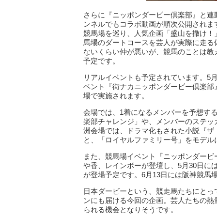
さらに『ニッポンダービー倶楽部』と連動
ンネルでもコラボ動画が順次公開されま
競馬場を巡り、人気企画「盛山を撒け！
馬場のダートコースを芸人が実際に走る
ないくらい仲が悪いが、競馬のことは教
予定です。
リアルイベントも予定されています。5月
ベント『街ナカニッポンダービー倶楽部
場で実施されます。
会場では、1着になるメンバーを予想する
楽部チャレンジ」や、メンバーのステッ
洲会場では、ドラマ化もされた小説『ザ
と、「ロイヤルファミリー号」をモデル
また、競馬場イベント『ニッポンダービー
や香、レインボーが登壇し、5月30日
が登場予定です。6月13日には阪神競馬
日本ダービーという、競走馬たちにとっ
ンにも届ける今回の企画。芸人たちの熱
られる機会となりそうです。