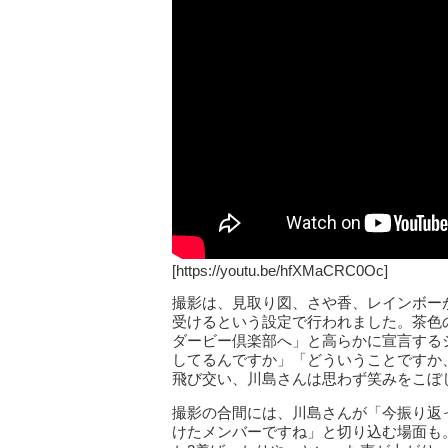
[https://youtu.be/hfXMaCRC0Oc]
撮影は、見取り図、さや香、レインボー
受けるという設定で行われました。茶色
ダービー倶楽部へ」と高らかに宣言する
してるんですか」「どういうことですか
飛び交い、川島さんは思わず笑みをこぼ
撮影の合間には、川島さんが「今振り返
けたメンバーですね」と切り込む場面も