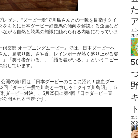
プレゼン、“ダービー愛”で川島さんとの一致を目指すクイ
タをもとに日本ダービー好走馬の傾向を解説する企画など
エ
いながら自然と競馬の知識に触れられる内容になっていま
202
ー倶楽部 オープニングムービー』では、日本ダービーへ
さん、見取り図、さや香、レインボーが熱く盛り上がる姿
。」「笑う者がいる。」「語る者がいる。」というコピー
演出しています。
日公開の第1回は「日本ダービーのここに沼れ！熱血ダー
第2回「ダービー愛で川島と一致しろ！クイズ川島明」、5
喜利ダービー対決」、5月25日に第4回「日本ダービー直
が公開される予定です。
エ
202