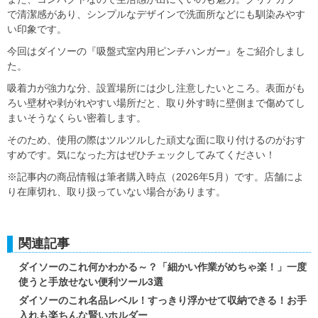
で清潔感があり、シンプルなデザインで洗面所などにも馴染みやす
い印象です。
今回はダイソーの『吸盤式室内用ピンチハンガー』をご紹介しまし
た。
吸着力が強力な分、設置場所には少し注意したいところ。表面がも
ろい壁材や剥がれやすい場所だと、取り外す時に壁側まで傷めてし
まいそうなくらい密着します。
そのため、使用の際はツルツルした頑丈な面に取り付けるのがおす
すめです。気になった方はぜひチェックしてみてください！
※記事内の商品情報は筆者購入時点（2026年5月）です。店舗によ
り在庫切れ、取り扱っていない場合があります。
関連記事
ダイソーのこれ何かわかる～？「細かい作業がめちゃ楽！」一度
使うと手放せない便利ツール3選
ダイソーのこれ名品レベル！すっきり浮かせて収納できる！お手
入れも楽ちんな賢いホルダー