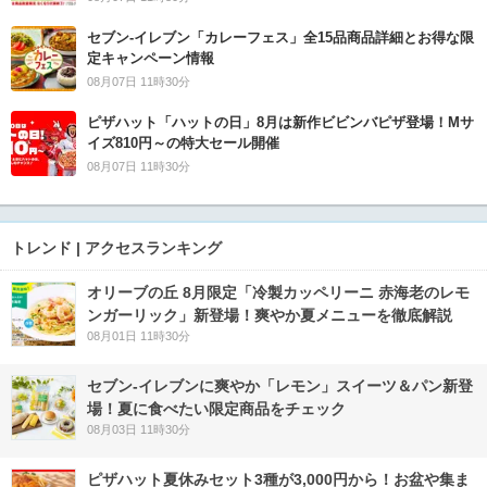
セブン‐イレブン「カレーフェス」全15品商品詳細とお得な限
定キャンペーン情報
08月07日 11時30分
ピザハット「ハットの日」8月は新作ビビンバピザ登場！Mサ
イズ810円～の特大セール開催
08月07日 11時30分
トレンド | アクセスランキング
オリーブの丘 8月限定「冷製カッペリーニ 赤海老のレモ
ンガーリック」新登場！爽やか夏メニューを徹底解説
08月01日 11時30分
セブン‐イレブンに爽やか「レモン」スイーツ＆パン新登
場！夏に食べたい限定商品をチェック
08月03日 11時30分
ピザハット夏休みセット3種が3,000円から！お盆や集ま