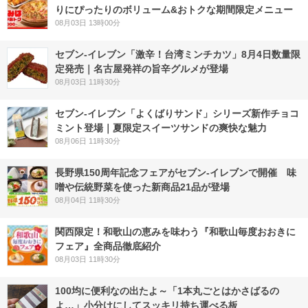
りにぴったりのボリューム&おトクな期間限定メニュー
08月03日 13時00分
セブン-イレブン「激辛！台湾ミンチカツ」8月4日数量限
定発売｜名古屋発祥の旨辛グルメが登場
08月03日 11時30分
セブン‐イレブン「よくばりサンド」シリーズ新作チョコ
ミント登場｜夏限定スイーツサンドの爽快な魅力
08月06日 11時30分
長野県150周年記念フェアがセブン-イレブンで開催 味
噌や伝統野菜を使った新商品21品が登場
08月04日 11時30分
関西限定！和歌山の恵みを味わう『和歌山毎度おおきに
フェア』全商品徹底紹介
08月03日 11時30分
100均に便利なの出たよ～「1本丸ごとはかさばるの
よ…」小分けにしてスッキリ持ち運べる板