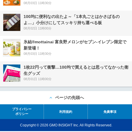
08月03日 11時30分
100均に便利なの出たよ～「1本丸ごとはかさばるの
よ…」小分けにしてスッキリ持ち運べる板
08月02日 11時00分
氷結®mottainai 富良野メロンがセブン‐イレブン限定で
新登場！
08月03日 11時30分
1枚22円って衝撃…100均で買えるとは思ってなかった衛
生グッズ
08月01日 11時00分
ページの先頭へ
プライバシー
利用規約
免責事項
ポリシー
Copyright © 2026 GMO INSIGHT Inc. All Rights Reserved.