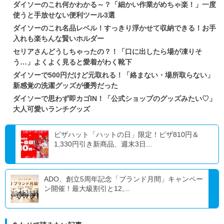
ダイソーのこれ何かわかる～？「細かい作業がめちゃ楽！」一度
使うと手放せない便利ツール3選
ダイソーのこれ名品レベル！すっきり浮かせて収納できる！お手
入れも楽ちんな賢いホルダー
セリアさんどうしちゃったの？！「口に出したら場が凍りそ
う…」よくよく見ると愛着がわく靴下
ダイソーで500円だけど元取れる！「絡まない・場所取らない」
新感覚の洗濯グッズが優秀だった
ダイソーで思わず即カゴIN！「公式ショップのグッズみたい♡」
大人可愛いランチグッズ
ピザハット「ハットの日」限定！ピザ810円＆
1,330円引き新商品、週末3日...
ADO、創立5周年記念「ブランド月間」キャンペー
ン開催！最大級割引と12,...