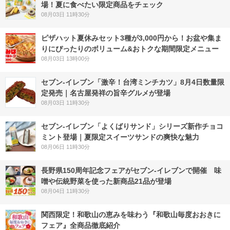
場！夏に食べたい限定商品をチェック
08月03日 11時30分
ピザハット夏休みセット3種が3,000円から！お盆や集ま
りにぴったりのボリューム&おトクな期間限定メニュー
08月03日 13時00分
セブン-イレブン「激辛！台湾ミンチカツ」8月4日数量限
定発売｜名古屋発祥の旨辛グルメが登場
08月03日 11時30分
セブン‐イレブン「よくばりサンド」シリーズ新作チョコ
ミント登場｜夏限定スイーツサンドの爽快な魅力
08月06日 11時30分
長野県150周年記念フェアがセブン-イレブンで開催 味
噌や伝統野菜を使った新商品21品が登場
08月04日 11時30分
関西限定！和歌山の恵みを味わう『和歌山毎度おおきに
フェア』全商品徹底紹介