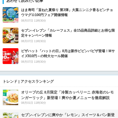
あわせて読みたい記事
はま寿司「旨ねた夏祭り 第3弾」大葉ニンニク香るビンチョ
ウマグロ100円フェア開催情報
08月07日 11時30分
セブン‐イレブン「カレーフェス」全15品商品詳細とお得な限
定キャンペーン情報
08月07日 11時30分
ピザハット「ハットの日」8月は新作ビビンバピザ登場！Mサ
イズ810円～の特大セール開催
08月07日 11時30分
トレンド | アクセスランキング
オリーブの丘 8月限定「冷製カッペリーニ 赤海老のレモ
ンガーリック」新登場！爽やか夏メニューを徹底解説
08月01日 11時30分
セブン‐イレブンに爽やか「レモン」スイーツ＆パン新登